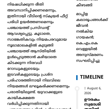
നിഷേധിക്കുന്ന രീതി
കീഴടങ്ങി
അവസാനിപ്പിക്കണമെന്നും,
മാപ്പിള
ഇതിനായി വീടിന്റെ സ്ക്വയർ ഫീറ്റ്
കലാരൂപങ്ങൾക്ക്
പരിധി ഉയർത്തണമെന്നും
ജീവൻ
പഞ്ചായത്ത് പ്രസിഡന്റ്
നൽകിയ
ആവശ്യപ്പെട്ടു. കൂടാതെ,
ഗായകൻ;
സാങ്കേതികവും നിയമപരവുമായ
കെ.എം.കെ
നൂലാമാലകളിൽ കുടുങ്ങി
വെള്ളയിൽ
പഞ്ചായത്ത് ആസ്തിയിൽ
അനുസ്മരണം
ഉൾപ്പെടുത്താൻ കഴിയാതെ
സംഘടിപ്പിച്ചു
കിടക്കുന്ന നിരവധി
റോഡുകളുടെയും
ഇടവഴികളുടെയും പ്രശ്ന
TIMELINE
പരിഹാരത്തിനായി നിലവിലെ
നിയമങ്ങൾ ലഘൂകരിക്കണമെന്നും
August 6,
പരാതിയിലുണ്ട്. യുവാക്കളുടെ
2026
കായികക്ഷമത
ഊരകം
വർധിപ്പിക്കുന്നതിനായി
സ്വദേശി