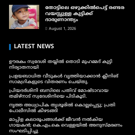
തോട്ടിലെ ഒഴുക്കിൽപെട്ട് രണ്ടര
വയസ്സുള്ള കുട്ടിക്ക്
ദാരുണാന്ത്യം
August 1, 2026
LATEST NEWS
ഊരകം സ്വദേശി തയ്യിൽ തൊടി മുഹമ്മദ് കുട്ടി
നിര്യാതനായി
പ്രളയബാധിത വീടുകൾ വൃത്തിയാക്കാൻ ക്ലീനിങ്
സാമഗ്രികളുടെ വിതരണം ചെയ്തു.
പ്രിയദർശിനി ബസിലെ പതിവ് മോഷ്ടാവായ
തമിഴ്നാട് സ്വദേശിനിയെ പിടികൂടി.
നൃത്ത അധ്യാപിക തൃശൂരിൽ കൊല്ലപ്പെട്ടു; പ്രതി
പോലീസിൽ കീഴടങ്ങി
മാപ്പിള കലാരൂപങ്ങൾക്ക് ജീവൻ നൽകിയ
ഗായകൻ; കെ.എം.കെ വെള്ളയിൽ അനുസ്മരണം
സംഘടിപ്പിച്ചു