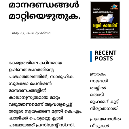
മാനദണ്ഡങ്ങൾ
മാറ്റിയെഴുതുക.
May 23, 2026
by
admin
RECENT
POSTS
കേരളത്തിലെ കഠിനമായ
ഉഷ്ണതരംഗത്തിന്റെ
ഊരകം
പശ്ചാത്തലത്തിൽ, സാമൂഹിക
സ്വദേശി
സുരക്ഷാ പെൻഷൻ
തയ്യിൽ
മാനദണ്ഡങ്ങളിൽ
തൊടി
കാലാനുസൃതമായ മാറ്റം
മുഹമ്മദ് കുട്ടി
വരുത്തണമെന്ന് ആവശ്യപ്പെട്ട്
നിര്യാതനായി
തദ്ദേശ സ്വയംഭരണ മന്ത്രി കെ.എം.
ഷാജിക്ക് പെരുമണ്ണ ക്ലാരി
പ്രളയബാധിത
പഞ്ചായത്ത് പ്രസിഡന്റ് സി.സി.
വീടുകൾ