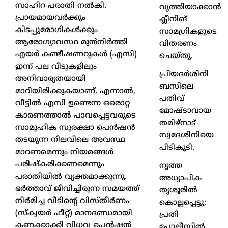
സാഹിറ പരാതി നൽകി.
വൃത്തിയാക്കാൻ
പ്രായമായവർക്കും
ക്ലീനിങ്
കിടപ്പുരോഗികൾക്കും
സാമഗ്രികളുടെ
ആരോഗ്യാവസ്ഥ മുൻനിർത്തി
വിതരണം
എയർ കണ്ടീഷണറുകൾ (എസി)
ചെയ്തു.
ഇന്ന് പല വീടുകളിലും
പ്രിയദർശിനി
അനിവാര്യതയായി
ബസിലെ
മാറിയിരിക്കുകയാണ്. എന്നാൽ,
പതിവ്
വീട്ടിൽ എസി ഉണ്ടെന്ന ഒരൊറ്റ
മോഷ്ടാവായ
കാരണത്താൽ പാവപ്പെട്ടവരുടെ
തമിഴ്നാട്
സാമൂഹിക സുരക്ഷാ പെൻഷൻ
സ്വദേശിനിയെ
തടയുന്ന നിലവിലെ അവസ്ഥ
പിടികൂടി.
മാറണമെന്നും നിയമങ്ങൾ
പരിഷ്കരിക്കണമെന്നും
നൃത്ത
പരാതിയിൽ വ്യക്തമാക്കുന്നു.
അധ്യാപിക
ഭർത്താവ് ജീവിച്ചിരുന്ന സമയത്ത്
തൃശൂരിൽ
നിർമിച്ച വീടിന്റെ വിസ്തീർണം
കൊല്ലപ്പെട്ടു;
(സ്ക്വയർ ഫീറ്റ്) മാനദണ്ഡമായി
പ്രതി
കണക്കാക്കി വിധവ പെൻഷൻ
പോലീസിൽ