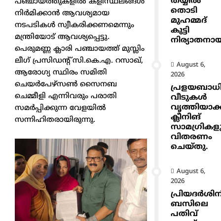
തയ്യിൽ
പഞ്ചായത്തുകളിൽ കളിസ്ഥലങ്ങൾ
തൊടി
നിർമിക്കാൻ ആവശ്യമായ
മുഹമ്മദ്
നടപടികൾ സ്വീകരിക്കണമെന്നും
കുട്ടി
മന്ത്രിയോട് ആവശ്യപ്പെട്ടു.
നിര്യാതനാ
പെരുമണ്ണ ക്ലാരി പഞ്ചായത്ത് മുസ്ലിം
ലീഗ് പ്രസിഡന്റ് സി.കെ.എ. റസാഖ്,
August 6,
ആരോഗ്യ സ്ഥിരം സമിതി
2026
ചെയർപേഴ്സൺ സൈനബ
പ്രളയബാധ
ചെമ്മീളി എന്നിവരും പരാതി
വീടുകൾ
വൃത്തിയാക
സമർപ്പിക്കുന്ന വേളയിൽ
ക്ലീനിങ്
സന്നിഹിതരായിരുന്നു.
സാമഗ്രികള
വിതരണം
ചെയ്തു.
August 6,
2026
പ്രിയദർശിന
ബസിലെ
പതിവ്