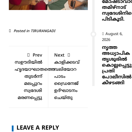
മോഷ്ടാവ
തമിഴ്നാട്
സ്വദേശിനി
പിടികൂടി.
Posted in
TIRURANGADI
August 6,
2026
നൃത്ത
അധ്യാപിക
Prev
Next
തൃശൂരിൽ
സഊദിയില്‍
കാളിക്കടവ്
കൊല്ലപ്പെട്ടു
ഹൃദയാഘാതത്തെ
വലിയോറ
പ്രതി
തുടര്‍ന്ന്
പാടം
പോലീസിൽ
കീഴടങ്ങി
മലപ്പുറം
ഡ്രൈനേജ്
സ്വദേശി
ഉദ്ഘാടനം
മരണപ്പെട്ടു
ചെയ്തു
LEAVE A REPLY