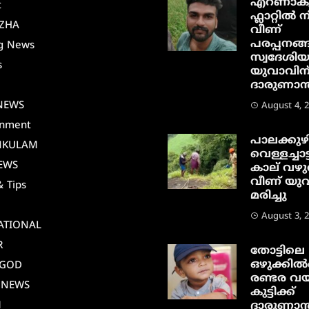
എറണാകു
t
ഫ്ലാറ്റിൽ നി
ZHA
വീണ്
പരപ്പനങ്ങ
g News
സ്വദേശി
s
യുവാവിന
ദാരുണാന്ത
i
NEWS
August 4, 
inment
പാലക്കുഴ
NKULAM
വെള്ളച്ചാട്
EWS
കാല് വഴു
വീണ് യു
& Tips
മരിച്ചു
August 3, 
ATIONAL
R
തോട്ടിലെ
ഒഴുക്കിൽപ
AGOD
രണ്ടര വയ
 NEWS
കുട്ടിക്ക്
M
ദാരുണാന്ത