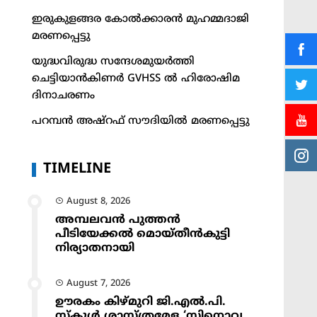
ഇരുകുളങ്ങര കോൽക്കാരൻ മുഹമ്മദാജി
മരണപ്പെട്ടു
യുദ്ധവിരുദ്ധ സന്ദേശമുയർത്തി
ചെട്ടിയാൻകിണർ GVHSS ൽ ഹിരോഷിമ
ദിനാചരണം
പറമ്പൻ അഷ്‌റഫ് സൗദിയിൽ മരണപ്പെട്ടു
TIMELINE
August 8, 2026
അമ്പലവൻ പുത്തൻ
പീടിയേക്കൽ മൊയ്തീൻകുട്ടി
നിര്യാതനായി
August 7, 2026
ഊരകം കിഴ്മുറി ജി.എൽ.പി.
സ്കൂൾ ശാസ്ത്രമേള ‘സിനൊവ