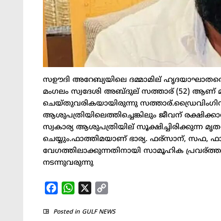
സഊദി അറേബ്യയിലെ ദമ്മാമില് ഹൃദയാഘാതത്തെ തു
മംഗലം സ്വദേശി അബ്ദുല് സത്താര് (52) ആണ് 
ചെയ്തുവരികയായിരുന്നു സത്താര്.ഡ്രൈവിംഗിനിട
ആശുപത്രിയിലെത്തിച്ചെങ്കിലും ജീവന് രക്ഷിക്ക
സ്വകാര്യ ആശുപത്രിയില് സൂക്ഷിച്ചിരിക്കുന്ന
ചെയ്യും.ഫാത്തിമയാണ് ഭാര്യ. ഫര്സാന്, സഫ, 
വേഗത്തിലാക്കുന്നതിനായി സാമൂഹിക പ്രവര്ത്തകന
നടന്നുവരുന്നു
Facebook
WhatsApp
X
Copy
Link
Posted in
GULF NEWS