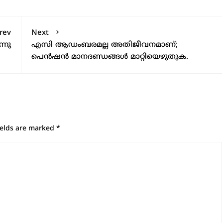
rev
Next
്നു
എസി ആഡംബരമല്ല അതിജീവനമാണ്;
പെൻഷൻ മാനദണ്ഡങ്ങൾ മാറ്റിയെഴുതുക.
ields are marked
*