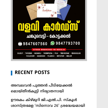
RECENT POSTS
അമ്പലവൻ പുത്തൻ പീടിയേക്കൽ
മൊയ്തീൻകുട്ടി നിര്യാതനായി
ഊരകം കിഴ്മുറി ജി.എൽ.പി. സ്കൂൾ
ശാസ്ത്രമേള ‘സിനൊവ 26’ ശ്രദ്ധേയമായി