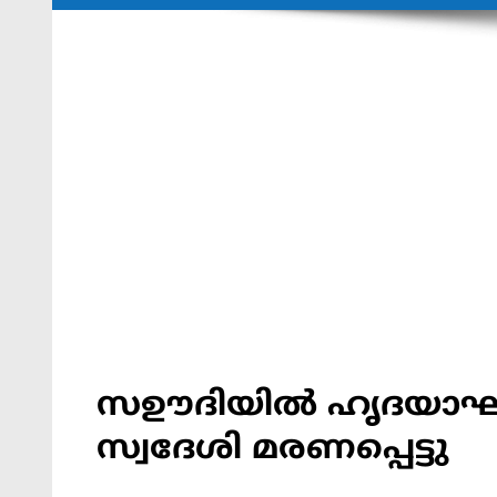
സഊദിയില്‍ ഹൃദയാഘാതത
സ്വദേശി മരണപ്പെട്ടു