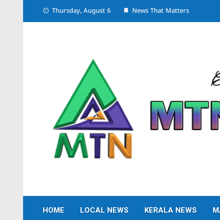
Skip
Thursday, August 6
News That Matters
to
content
HOME
LOCAL NEWS
KERALA NEWS
M