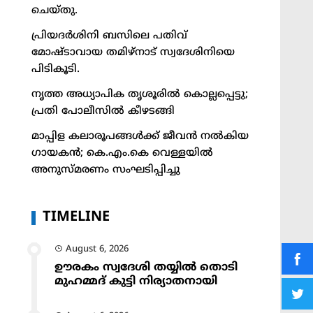
ചെയ്തു.
പ്രിയദർശിനി ബസിലെ പതിവ്
മോഷ്ടാവായ തമിഴ്നാട് സ്വദേശിനിയെ
പിടികൂടി.
നൃത്ത അധ്യാപിക തൃശൂരിൽ കൊല്ലപ്പെട്ടു;
പ്രതി പോലീസിൽ കീഴടങ്ങി
മാപ്പിള കലാരൂപങ്ങൾക്ക് ജീവൻ നൽകിയ
ഗായകൻ; കെ.എം.കെ വെള്ളയിൽ
അനുസ്മരണം സംഘടിപ്പിച്ചു
TIMELINE
August 6, 2026
ഊരകം സ്വദേശി തയ്യിൽ തൊടി
മുഹമ്മദ് കുട്ടി നിര്യാതനായി