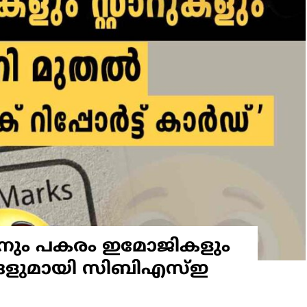
ഡിനും പകരം ഇമോജികളും
്റങ്ങളുമായി സിബിഎസ്ഇ