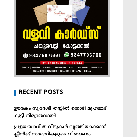
RECENT POSTS
ഊരകം സ്വദേശി തയ്യിൽ തൊടി മുഹമ്മദ്
കുട്ടി നിര്യാതനായി
പ്രളയബാധിത വീടുകൾ വൃത്തിയാക്കാൻ
ക്ലീനിങ് സാമഗ്രികളുടെ വിതരണം