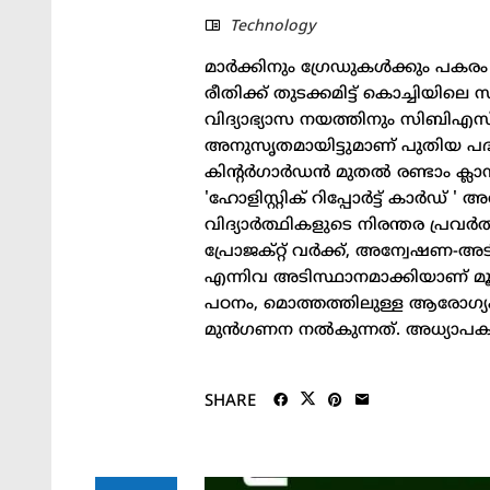
Technology
മാർക്കിനും ഗ്രേഡുകൾക്കും പകരം
രീതിക്ക് തുടക്കമിട്ട് കൊച്ചിയ
വിദ്യാഭ്യാസ നയത്തിനും സിബിഎസ
അനുസൃതമായിട്ടുമാണ് പുതിയ പദ
കിന്റർഗാർഡൻ മുതൽ രണ്ടാം ക്ലാസ
'ഹോളിസ്റ്റിക് റിപ്പോർട്ട് കാർഡ് '
വിദ്യാർത്ഥികളുടെ നിരന്തര പ്രവ
പ്രോജക്റ്റ് വർക്ക്, അന്വേഷണ-അട
എന്നിവ അടിസ്ഥാനമാക്കിയാണ് 
പഠനം, മൊത്തത്തിലുള്ള ആരോഗ്യം
മുൻഗണന നൽകുന്നത്. അധ്യാപകരുട
SHARE