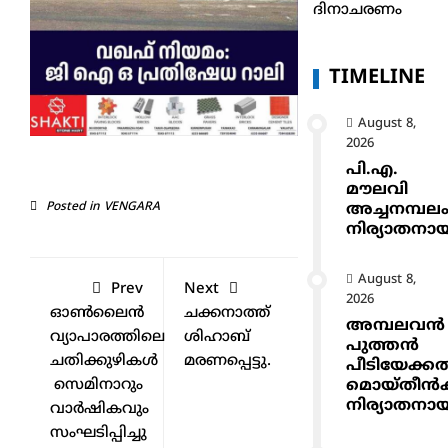
ദിനാചരണം
TIMELINE
August 8,
2026
പി.എ.
മൗലവി
അച്ചനമ്പല
Posted in
VENGARA
നിര്യാതനാ
August 8,
Prev
Next
2026
ഓൺലൈൻ
ചക്കനാത്ത്
അമ്പലവൻ
വ്യാപാരത്തിലെ
ശിഹാബ്
പുത്തൻ
ചതിക്കുഴികൾ
മരണപ്പെട്ടു.
പീടിയേക്ക
മൊയ്തീൻകുട
സെമിനാറും
നിര്യാതനാ
വാർഷികവും
സംഘടിപ്പിച്ചു