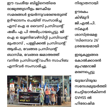
നിര്യാതനായി
ഈ വംശീയ ബില്ലിനെതിരെ
രാജ്യത്തുടനീളം ജനകീയ
ഊരകം
സമരങ്ങൾ ഉയർന്നുവരേണ്ടതുണ്ട്
കിഴ്മുറി
ഉദ്ഘാടനം ചെയ്ത് സംസാരിച്ച
ജി.എൽ.പി.
എസ് ഐ ഒ വൈസ് പ്രസിഡന്റ്
സ്കൂൾ
ഷമീം എ പി അഭിപ്രായപ്പെട്ടു. ജി
ശാസ്ത്രമേള
ഐ ഒ യൂണിവേഴ്സിറ്റി പ്രസിഡൻ്റ്
‘സിനൊവ 26’
മുംതാസ് , പള്ളിക്കൽ പ്രസിഡൻ്റ്
ശ്രദ്ധേയമായി
ആരിഫ, വേങ്ങര പ്രസിഡൻ്റ്
ഇരുകുളങ്ങര
ബാസിമ, വേങ്ങര ജമാഅത്ത്
കോൽക്കാരൻ
വനിത പ്രസിഡൻ്റ് വഹീദ സാഹിബ
മുഹമ്മദാജി
എന്നിവർ സംസാരിച്ചു.
മരണപ്പെട്ടു
യുദ്ധവിരുദ്ധ
സന്ദേശമുയർത്തി
ചെട്ടിയാൻകിണർ
GVHSS ൽ
ഹിരോഷിമ