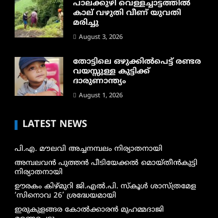
പാലക്കുഴി വെള്ളച്ചാട്ടത്തില്‍
കാല് വഴുതി വീണ് യുവതി
മരിച്ചു
August 3, 2026
തോട്ടിലെ ഒഴുക്കിൽപെട്ട് രണ്ടര
വയസ്സുള്ള കുട്ടിക്ക്
ദാരുണാന്ത്യം
August 1, 2026
LATEST NEWS
പി.എ. മൗലവി അച്ചനമ്പലം നിര്യാതനായി
അമ്പലവൻ പുത്തൻ പീടിയേക്കൽ മൊയ്തീൻകുട്ടി
നിര്യാതനായി
ഊരകം കിഴ്മുറി ജി.എൽ.പി. സ്കൂൾ ശാസ്ത്രമേള
‘സിനൊവ 26’ ശ്രദ്ധേയമായി
ഇരുകുളങ്ങര കോൽക്കാരൻ മുഹമ്മദാജി