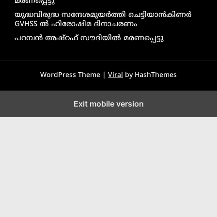
മരണപ്പെട്ടു
യുദ്ധവിരുദ്ധ സന്ദേശമുയർത്തി ചെട്ടിയാൻകിണർ
GVHSS ൽ ഹിരോഷിമ ദിനാചരണം
പറമ്പൻ അഷ്‌റഫ് സൗദിയിൽ മരണപ്പെട്ടു
WordPress Theme |
Viral
by HashThemes
Exit mobile version