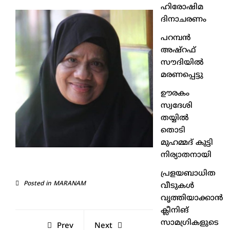
ഹിരോഷിമ
ദിനാചരണം
പറമ്പൻ
അഷ്‌റഫ്
സൗദിയിൽ
മരണപ്പെട്ടു
ഊരകം
സ്വദേശി
തയ്യിൽ
തൊടി
മുഹമ്മദ് കുട്ടി
നിര്യാതനായി
പ്രളയബാധിത
Posted in
MARANAM
വീടുകൾ
വൃത്തിയാക്കാൻ
ക്ലീനിങ്
സാമഗ്രികളുടെ
Prev
Next