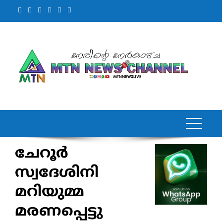
Skip
to
content
ചേറൂർ
സ്വദേശിനി
മറിയുമ്മ
മരണപ്പെട്ടു