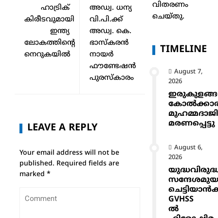
വിതരണം
ഹാട്രിക്
അഡ്വ. ധന്യ
ചെയ്തു.
കിരീടവുമായി
വി.പി.ക്ക്
ഇന്ത്യ
അഡ്വ. കെ.
ലോകത്തിന്റെ
ഭാസ്കരൻ
TIMELINE
നെറുകയിൽ
നായർ
ഫൗണ്ടേഷൻ
August 7,
പുരസ്കാരം
2026
ഇരുകുളങ്
കോൽക്കാ
മുഹമ്മദാജ
മരണപ്പെട്ടു
LEAVE A REPLY
August 6,
Your email address will not be
2026
published.
Required fields are
യുദ്ധവിരുദ്
marked
*
സന്ദേശമുയ
ചെട്ടിയാ
GVHSS
ൽ