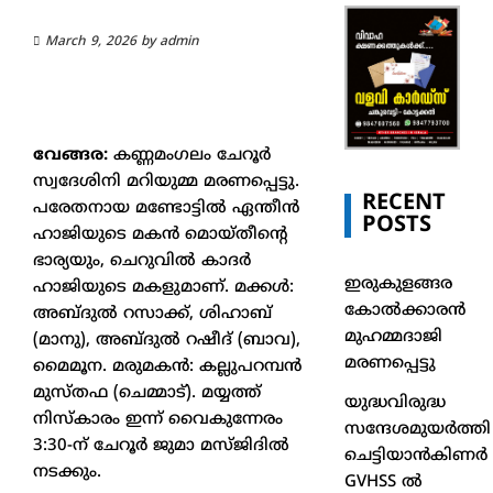
March 9, 2026
by
admin
വേങ്ങര:
കണ്ണമംഗലം ചേറൂർ
സ്വദേശിനി മറിയുമ്മ മരണപ്പെട്ടു.
RECENT
പരേതനായ മണ്ടോട്ടിൽ ഏന്തീൻ
POSTS
ഹാജിയുടെ മകൻ മൊയ്തീന്റെ
ഭാര്യയും, ചെറുവിൽ കാദർ
ഇരുകുളങ്ങര
ഹാജിയുടെ മകളുമാണ്. മക്കൾ:
കോൽക്കാരൻ
അബ്ദുൽ റസാക്ക്, ശിഹാബ്
മുഹമ്മദാജി
(മാനു), അബ്ദുൽ റഷീദ് (ബാവ),
മരണപ്പെട്ടു
മൈമൂന. മരുമകൻ: കല്ലുപറമ്പൻ
മുസ്തഫ (ചെമ്മാട്). മയ്യത്ത്
യുദ്ധവിരുദ്ധ
നിസ്കാരം ഇന്ന് വൈകുന്നേരം
സന്ദേശമുയർത്തി
3:30-ന് ചേറൂർ ജുമാ മസ്ജിദിൽ
ചെട്ടിയാൻകിണർ
നടക്കും.
GVHSS ൽ