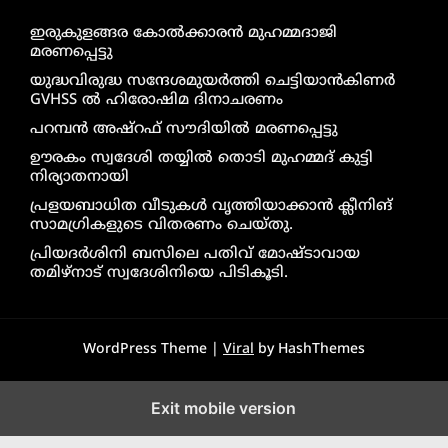
ഇരുകുളങ്ങര കോൽക്കാരൻ മുഹമ്മദാജി
മരണപ്പെട്ടു
യുദ്ധവിരുദ്ധ സന്ദേശമുയർത്തി ചെട്ടിയാൻകിണർ
GVHSS ൽ ഹിരോഷിമ ദിനാചരണം
പറമ്പൻ അഷ്‌റഫ് സൗദിയിൽ മരണപ്പെട്ടു
ഊരകം സ്വദേശി തയ്യിൽ തൊടി മുഹമ്മദ് കുട്ടി
നിര്യാതനായി
പ്രളയബാധിത വീടുകൾ വൃത്തിയാക്കാൻ ക്ലീനിങ്
സാമഗ്രികളുടെ വിതരണം ചെയ്തു.
പ്രിയദർശിനി ബസിലെ പതിവ് മോഷ്ടാവായ
തമിഴ്നാട് സ്വദേശിനിയെ പിടികൂടി.
WordPress Theme |
Viral
by HashThemes
Exit mobile version