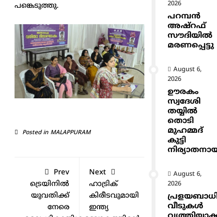
2026
പങ്കെടുത്തു.
പറമ്പൻ
അഷ്‌റഫ്
സൗദിയിൽ
മരണപ്പെട്ടു
August 6,
2026
ഊരകം
സ്വദേശി
തയ്യിൽ
തൊടി
മുഹമ്മദ്
Posted in
MALAPPURAM
കുട്ടി
നിര്യാതനാ
Prev
Next
August 6,
ട്രെയിനിൽ
ഹാട്രിക്
2026
യുവതിക്ക്
കിരീടവുമായി
പ്രളയബാധ
വീടുകൾ
നേരെ
ഇന്ത്യ
വൃത്തിയാക