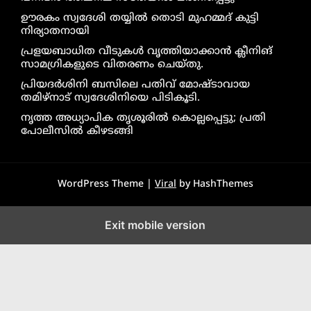
ഊരകം സ്വദേശി തയ്യിൽ തൊടി മുഹമ്മദ് കുട്ടി
നിര്യാതനായി
പ്രളയബാധിത വീടുകൾ വൃത്തിയാക്കാൻ ക്ലീനിങ്
സാമഗ്രികളുടെ വിതരണം ചെയ്തു.
പ്രിയദർശിനി ബസിലെ പതിവ് മോഷ്ടാവായ
തമിഴ്നാട് സ്വദേശിനിയെ പിടികൂടി.
നൃത്ത അധ്യാപിക തൃശൂരിൽ കൊല്ലപ്പെട്ടു; പ്രതി
പോലീസിൽ കീഴടങ്ങി
WordPress Theme |
Viral
by HashThemes
Exit mobile version