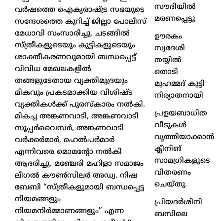
സൗദിയിൽ
വർഷത്തെ ഐക്യരാഷ്ട്ര സഭയുടെ
മരണപ്പെട്ടു
സന്ദേശത്തെ കുറിച്ച് ജില്ലാ പോലീസ്
മേധാവി സംസാരിച്ചു. ചടങ്ങില്‍
ഊരകം
സ്ത്രീകളുടെയും കുട്ടികളുടെയും
സ്വദേശി
ശാക്തീകരണവുമായി ബന്ധപ്പെട്ട്
തയ്യിൽ
വിവിധ മേഖലകളില്‍
തൊടി
തങ്ങളുടേതായ വ്യക്തിമുദ്രയും
മുഹമ്മദ് കുട്ടി
മികവും പ്രകടമാക്കിയ വിശിഷ്ട
നിര്യാതനായി
വ്യക്തികള്‍ക്ക് പുരസ്‌കാരം നൽകി.
പ്രളയബാധിത
മികച്ച അങ്കണവാടി, അങ്കണവാടി
വീടുകൾ
സൂപ്പർവൈസർ, അങ്കണവാടി
വൃത്തിയാക്കാൻ
വർക്കർമാർ, ഹെൽപർമാർ
ക്ലീനിങ്
എന്നിവരെ മൊമന്റോ നൽകി
സാമഗ്രികളുടെ
ആദരിച്ചു. മഞ്ചേരി മഹിളാ സമാജം
വിതരണം
ലീഗൽ കൗൺസിലർ അഡ്വ. നിഷ
ചെയ്തു.
ബേബി “സ്ത്രീകളുമായി ബന്ധപ്പെട്ട
നിയമങ്ങളും
പ്രിയദർശിനി
നിയമനിർമ്മാണങ്ങളും” എന്ന
ബസിലെ