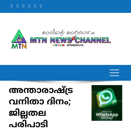
Skip
to
content
അന്താരാഷ്ട്ര
വനിതാ ദിനം;
ജില്ലതല
പരിപാടി