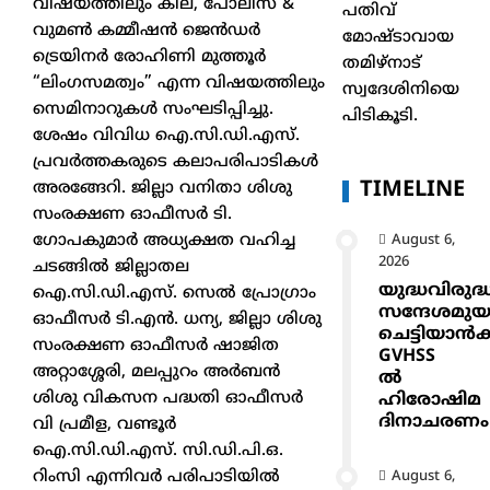
വിഷയത്തിലും കില, പോലീസ് &
പതിവ്
വുമൺ കമ്മീഷൻ ജെൻഡർ
മോഷ്ടാവായ
ട്രെയിനർ രോഹിണി മുത്തൂർ
തമിഴ്നാട്
“ലിംഗസമത്വം” എന്ന വിഷയത്തിലും
സ്വദേശിനിയെ
സെമിനാറുകൾ സംഘടിപ്പിച്ചു.
പിടികൂടി.
ശേഷം വിവിധ ഐ.സി.ഡി.എസ്.
പ്രവർത്തകരുടെ കലാപരിപാടികൾ
TIMELINE
അരങ്ങേറി. ജില്ലാ വനിതാ ശിശു
സംരക്ഷണ ഓഫീസര്‍ ടി.
ഗോപകുമാര്‍ അധ്യക്ഷത വഹിച്ച
August 6,
2026
ചടങ്ങിൽ ജില്ലാതല
യുദ്ധവിരുദ്
ഐ.സി.ഡി.എസ്. സെൽ പ്രോഗ്രാം
സന്ദേശമുയ
ഓഫീസർ ടി.എൻ. ധന്യ, ജില്ലാ ശിശു
ചെട്ടിയാ
സംരക്ഷണ ഓഫീസർ ഷാജിത
GVHSS
അറ്റാശ്ശേരി, മലപ്പുറം അർബൻ
ൽ
ശിശു വികസന പദ്ധതി ഓഫീസർ
ഹിരോഷിമ
ദിനാചരണം
വി പ്രമീള, വണ്ടൂർ
ഐ.സി.ഡി.എസ്. സി.ഡി.പി.ഒ.
റിംസി എന്നിവർ പരിപാടിയിൽ
August 6,