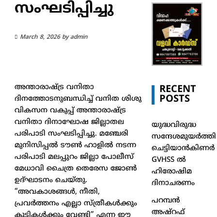
സംഘടിപ്പിച്ചു
March 8, 2026
by
admin
അന്താരാഷ്ട്ര വനിതാ
RECENT
POSTS
ദിനത്തോടനുബന്ധിച്ച് വനിത ശിശു
വികസന വകുപ്പ് അന്താരാഷ്ട്ര
വനിതാ ദിനാഘോഷ ജില്ലാതല
യുദ്ധവിരുദ്ധ
പരിപാടി സംഘടിപ്പിച്ചു. മഞ്ചേരി
സന്ദേശമുയർത്തി
മുനിസിപ്പൽ ടൗൺ ഹാളിൽ നടന്ന
ചെട്ടിയാൻകിണർ
പരിപാടി മലപ്പുറം ജില്ലാ പോലീസ്
GVHSS ൽ
മേധാവി ചൈത്ര തെരേസ ജോണ്‍
ഹിരോഷിമ
ഉദ്ഘാടനം ചെയ്തു.
ദിനാചരണം
“അവകാശങ്ങൾ, നീതി,
പറമ്പൻ
പ്രവർത്തനം എല്ലാ സ്ത്രീകൾക്കും
അഷ്‌റഫ്
കുട്ടികൾക്കും വേണ്ടി” എന്ന ഈ