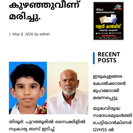
കുഴഞ്ഞുവീണ്
മരിച്ചു.
May 8, 2026
by
admin
RECENT
POSTS
ഇരുകുളങ്ങര
കോൽക്കാരൻ
മുഹമ്മദാജി
മരണപ്പെട്ടു
യുദ്ധവിരുദ്ധ
സന്ദേശമുയർത്തി
തിരൂർ: പുറത്തൂരിൽ സൈക്കിളിൽ
ചെട്ടിയാൻകിണർ
സ്വകാര്യ ബസ് ഇടിച്ച്
GVHSS ൽ