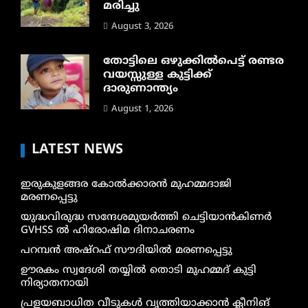
മരിച്ചു
August 3, 2026
തോട്ടിലെ ഒഴുക്കിൽപെട്ട് രണ്ടര
വയസ്സുള്ള കുട്ടിക്ക്
ദാരുണാന്ത്യം
August 1, 2026
LATEST NEWS
ഇരുകുളങ്ങര കോൽക്കാരൻ മുഹമ്മദാജി
മരണപ്പെട്ടു
യുദ്ധവിരുദ്ധ സന്ദേശമുയർത്തി ചെട്ടിയാൻകിണർ
GVHSS ൽ ഹിരോഷിമ ദിനാചരണം
പറമ്പൻ അഷ്‌റഫ് സൗദിയിൽ മരണപ്പെട്ടു
ഊരകം സ്വദേശി തയ്യിൽ തൊടി മുഹമ്മദ് കുട്ടി
നിര്യാതനായി
പ്രളയബാധിത വീടുകൾ വൃത്തിയാക്കാൻ ക്ലീനിങ്