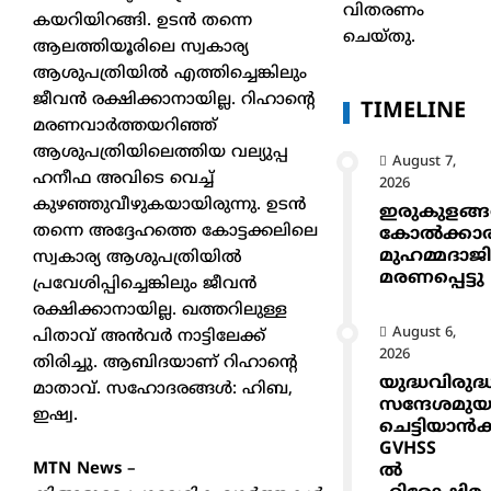
വിതരണം
കയറിയിറങ്ങി. ഉടൻ തന്നെ
ചെയ്തു.
ആലത്തിയൂരിലെ സ്വകാര്യ
ആശുപത്രിയിൽ എത്തിച്ചെങ്കിലും
ജീവൻ രക്ഷിക്കാനായില്ല. റിഹാന്റെ
TIMELINE
മരണവാർത്തയറിഞ്ഞ്
ആശുപത്രിയിലെത്തിയ വല്യുപ്പ
August 7,
ഹനീഫ അവിടെ വെച്ച്
2026
കുഴഞ്ഞുവീഴുകയായിരുന്നു. ഉടൻ
ഇരുകുളങ്
തന്നെ അദ്ദേഹത്തെ കോട്ടക്കലിലെ
കോൽക്കാ
മുഹമ്മദാജ
സ്വകാര്യ ആശുപത്രിയിൽ
മരണപ്പെട്ടു
പ്രവേശിപ്പിച്ചെങ്കിലും ജീവൻ
രക്ഷിക്കാനായില്ല. ഖത്തറിലുള്ള
August 6,
പിതാവ് അൻവർ നാട്ടിലേക്ക്
2026
തിരിച്ചു. ആബിദയാണ് റിഹാന്റെ
യുദ്ധവിരുദ്
മാതാവ്. സഹോദരങ്ങൾ: ഹിബ,
സന്ദേശമുയ
ഇഷ്വ.
ചെട്ടിയാ
GVHSS
MTN News
–
ൽ