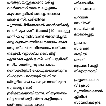
പത്തുവയസ്സുകാരൻ മരിച്ച
ഹിരോഷിമ
വാർത്തയറിഞ്ഞ വല്യുപ്പയും
ദിനാചരണം
കുഴഞ്ഞുവീണ് മരിച്ചു. ചേന്നര
പറമ്പൻ
എൻ.ഒ.സി. പടിയിലെ
അഷ്‌റഫ്
പുത്തൻപീടിയേക്കൽ അൻവറിന്റെ
സൗദിയിൽ
മകൻ മുഹമ്മദ് റിഹാൻ (10), വല്യുപ്പ
മരണപ്പെട്ടു
ഹനീഫ എന്നിവരാണ് അന്തരിച്ചത്.
ഒരു കുടുംബത്തിലെ രണ്ടുപേരുടെ
ഊരകം
അപ്രതീക്ഷിത വിയോഗം നാടിനെ
സ്വദേശി
നടുക്കി. വ്യാഴാഴ്ച വൈകീട്ട്
തയ്യിൽ
ഏഴോടെ എൻ.ഒ.സി. പടി പള്ളിക്ക്
തൊടി
സമീപമായിരുന്നു അപകടം.
മുഹമ്മദ് കുട്ടി
സൈക്കിളിൽ പോവുകയായിരുന്ന
നിര്യാതനായി
റിഹാനെ പുറത്തൂരിൽ നിന്ന്
പ്രളയബാധിത
തിരൂരിലേക്ക് പോകുകയായിരുന്ന
വീടുകൾ
സ്വകാര്യ ബസ്
വൃത്തിയാക്കാൻ
ഇടിക്കുകയായിരുന്നു. നിയന്ത്രണം
ക്ലീനിങ്
വിട്ട ബസ് തട്ടി വീണ കുട്ടിയുടെ
സാമഗ്രികളുടെ
ശരീരത്തിലൂടെ ചക്രം