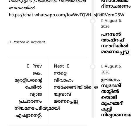
ഹിരോഷിമ
നിങ്ങളുടെ പ്രാദേശിക വാർത്തകൾ
ദിനാചരണം
വേഗത്തിൽ.
https://chat.whatsapp.com/IovWvTQVHgsJfkiRVemD5W
August 6,
2026
പറമ്പൻ
അഷ്‌റഫ്
Posted in
Accident
സൗദിയിൽ
മരണപ്പെട്ടു
Prev
Next
August 6,
2026
കെ.
നാളെ
ഊരകം
മുരളീധരന്റെ
വിവാഹം
സ്വദേശി
പേരിൽ
നടക്കേണ്ടിയിരിക്കെ
തയ്യിൽ
വ്യാജ
യുവാവ്
തൊടി
പ്രചാരണം
മരണപ്പെട്ടു
മുഹമ്മദ്
നിയമനടപടിയുമായി
കുട്ടി
നിര്യാതനാ
ഏഷ്യാനെറ്റ്.