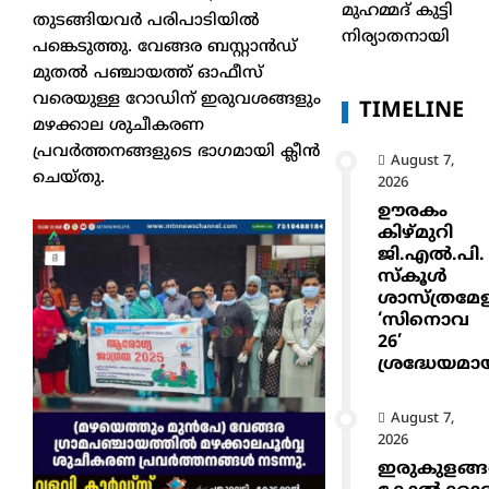
മുഹമ്മദ് കുട്ടി
തുടങ്ങിയവർ പരിപാടിയിൽ
നിര്യാതനായി
പങ്കെടുത്തു. വേങ്ങര ബസ്റ്റാൻഡ്
മുതൽ പഞ്ചായത്ത് ഓഫീസ്
വരെയുള്ള റോഡിന് ഇരുവശങ്ങളും
TIMELINE
മഴക്കാല ശുചീകരണ
പ്രവർത്തനങ്ങളുടെ ഭാഗമായി ക്ലീൻ
August 7,
ചെയ്തു.
2026
ഊരകം
കിഴ്മുറി
ജി.എൽ.പി.
സ്കൂൾ
ശാസ്ത്രമേ
‘സിനൊവ
26’
ശ്രദ്ധേയമാ
August 7,
2026
ഇരുകുളങ്