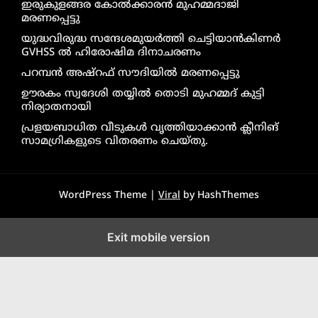
ഇരുകുളങ്ങര കോൽക്കാരൻ മുഹമ്മദാജി
മരണപ്പെട്ടു
യുദ്ധവിരുദ്ധ സന്ദേശമുയർത്തി ചെട്ടിയാൻകിണർ
GVHSS ൽ ഹിരോഷിമ ദിനാചരണം
പറമ്പൻ അഷ്‌റഫ് സൗദിയിൽ മരണപ്പെട്ടു
ഊരകം സ്വദേശി തയ്യിൽ തൊടി മുഹമ്മദ് കുട്ടി
നിര്യാതനായി
പ്രളയബാധിത വീടുകൾ വൃത്തിയാക്കാൻ ക്ലീനിങ്
സാമഗ്രികളുടെ വിതരണം ചെയ്തു.
WordPress Theme |
Viral
by HashThemes
Exit mobile version