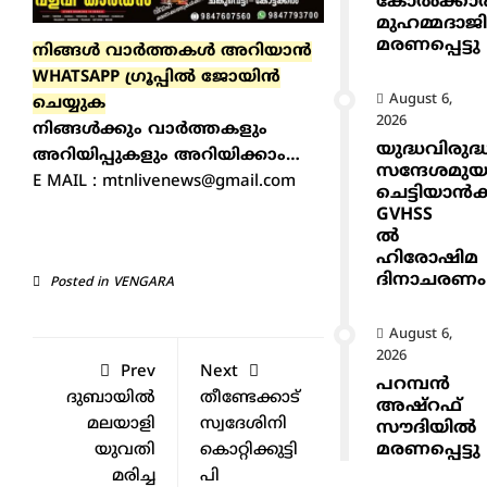
കോൽക്കാ
മുഹമ്മദാജ
മരണപ്പെട്ടു
നിങ്ങൾ വാർത്തകൾ അറിയാന്‍
WHATSAPP ഗ്രൂപ്പിൽ ജോയിൻ
August 6,
ചെയ്യുക
2026
നിങ്ങൾക്കും വാർത്തകളും
യുദ്ധവിരുദ്
അറിയിപ്പുകളും അറിയിക്കാം…
സന്ദേശമുയ
E MAIL : mtnlivenews@gmail.com
ചെട്ടിയാ
GVHSS
ൽ
ഹിരോഷിമ
ദിനാചരണം
Posted in
VENGARA
August 6,
2026
Prev
Next
പറമ്പൻ
ദുബായില്‍
തീണ്ടേക്കാട്
അഷ്‌റഫ്
മലയാളി
സ്വദേശിനി
സൗദിയിൽ
മരണപ്പെട്ടു
യുവതി
കൊറ്റിക്കുട്ടി
മരിച്ച
പി