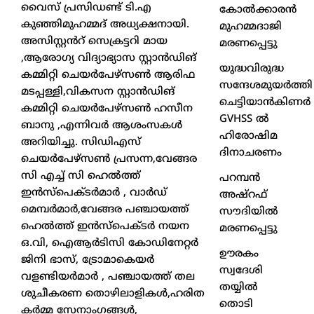
വൈസ് പ്രസിഡണ്ട് ടി.എ
കോൽക്കാരൻ
കുഞ്ഞിമുഹമ്മദ് അധ്യക്ഷനായി.
മുഹമ്മദാജി
അസിസ്റ്റൻറ് സെക്രട്ടറി മായ
മരണപ്പെട്ടു
,ആരോഗ്യ വിദ്യാഭ്യാസ സ്റ്റാൻഡിങ്
യുദ്ധവിരുദ്ധ
കമ്മിറ്റി ചെയർപേഴ്സൺ ആരിഫ
സന്ദേശമുയർത്തി
മടപ്പള്ളി,വികസന സ്റ്റാൻഡിങ്
ചെട്ടിയാൻകിണർ
കമ്മിറ്റി ചെയർപേഴ്സൺ ഹസീന
GVHSS ൽ
ബാനു ,എന്നിവർ ആശംസകൾ
ഹിരോഷിമ
അറിയിച്ചു. സിഡിഎസ്
ദിനാചരണം
ചെയർപേഴ്സൺ പ്രസന്ന,വേങ്ങര
സി എച്ച് സി ഹെൽത്ത്
പറമ്പൻ
ഇൻസ്പെക്ടർമാർ , വാർഡ്
അഷ്‌റഫ്
മെമ്പർമാർ,വേങ്ങര പഞ്ചായത്ത്
സൗദിയിൽ
ഹെൽത്ത് ഇൻസ്പെക്ടർ നയന
മരണപ്പെട്ടു
ഒ.വി, ഐആർടിസി കോഡിനേറ്റർ
ഊരകം
ജിനി ഭാസ്, ട്രോമാകെയർ
സ്വദേശി
വളണ്ടിയർമാർ , പഞ്ചായത്ത് തല
തയ്യിൽ
ശുചീകരണ തൊഴിലാളികൾ,ഹരിത
തൊടി
കർമ്മ സേനാംഗങ്ങൾ,