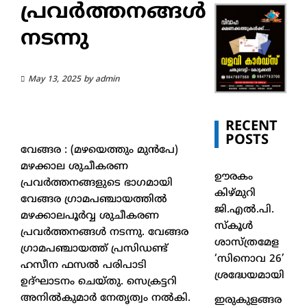
പ്രവർത്തനങ്ങൾ
നടന്നു
May 13, 2025
by
admin
RECENT
POSTS
വേങ്ങര : (മഴയെത്തും മുൻപേ)
മഴക്കാല ശുചീകരണ
ഊരകം
പ്രവർത്തനങ്ങളുടെ ഭാഗമായി
കിഴ്മുറി
വേങ്ങര ഗ്രാമപഞ്ചായത്തിൽ
ജി.എൽ.പി.
മഴക്കാലപൂർവ്വ ശുചീകരണ
സ്കൂൾ
പ്രവർത്തനങ്ങൾ നടന്നു. വേങ്ങര
ശാസ്ത്രമേള
ഗ്രാമപഞ്ചായത്ത് പ്രസിഡണ്ട്
‘സിനൊവ 26’
ഹസീന ഫസൽ പരിപാടി
ശ്രദ്ധേയമായി
ഉദ്ഘാടനം ചെയ്തു. സെക്രട്ടറി
അനിൽകുമാർ നേതൃത്വം നൽകി.
ഇരുകുളങ്ങര