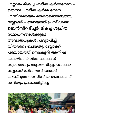
ഏറ്റവും മികച്ച ഹരിത കർമ്മസേന –
തെന്നല ഹരിത കർമ്മ സേന
എന്നിവരെയും തെരെഞ്ഞെടുത്തു.
ബ്ലോക്ക് പഞ്ചായത്ത് പ്രസിഡണ്ട്
ബെൻസീറ ടീച്ചർ, മികച്ച ശുചിത്വ
സ്ഥാപനങ്ങൾക്കുള്ള
അവാർഡുകൾ പ്രഖ്യാപിച്ച്
വിതരണം ചെയ്തു. ബ്ലോക്ക്
പഞ്ചായത്ത് സെക്രട്ടറി അനീഷ്
കൊഴിഞ്ഞിലിൽ ചടങ്ങിന്
സ്വാഗതവും ആശംസിച്ചു. വേങ്ങര
ബ്ലോക്ക് ഡിവിഷൻ മെമ്പർ
അബ്ദുൽ അസീസ് പറങ്ങോടത്ത്
നന്ദിയും പ്രകാശിപ്പിച്ചു.