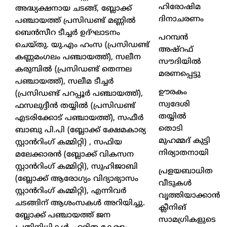
ഹിരോഷിമ
അദ്ധ്യക്ഷനായ ചടങ്ങ്, ബ്ലോക്ക്
ദിനാചരണം
പഞ്ചായത്ത് പ്രസിഡണ്ട് മണ്ണിൽ
ബെൻസീറ ടീച്ചർ ഉദ്ഘാടനം
പറമ്പൻ
ചെയ്തു. യു.എം ഹംസ (പ്രസിഡണ്ട്
അഷ്‌റഫ്
കണ്ണമംഗലം പഞ്ചായത്ത്), സലീന
സൗദിയിൽ
കരുമ്പിൽ (പ്രസിഡണ്ട് തെന്നല
മരണപ്പെട്ടു
പഞ്ചായത്ത്), സലീമ ടീച്ചർ
ഊരകം
(പ്രസിഡണ്ട് പറപ്പൂർ പഞ്ചായത്ത്),
സ്വദേശി
ഫസലുദ്ദീൻ തയ്യിൽ (പ്രസിഡണ്ട്
തയ്യിൽ
എടരിക്കോട് പഞ്ചായത്ത്), സഫീർ
തൊടി
ബാബു പി.പി (ബ്ലോക്ക് ക്ഷേമകാര്യ
മുഹമ്മദ് കുട്ടി
സ്റ്റാൻറിംഗ് കമ്മിറ്റി) , സഫിയ
നിര്യാതനായി
മലേക്കാരൻ (ബ്ലോക്ക് വികസന
സ്റ്റാൻറിംഗ് കമ്മിറ്റി), സുഹിജാബി
പ്രളയബാധിത
(ബ്ലോക്ക് ആരോഗ്യം വിദ്യാഭ്യാസം
വീടുകൾ
സ്റ്റാൻറിംഗ് കമ്മിറ്റി), എന്നിവർ
വൃത്തിയാക്കാൻ
ചടങ്ങിന് ആശംസകൾ അറിയിച്ചു.
ക്ലീനിങ്
ബ്ലോക്ക് പഞ്ചായത്ത് ജന
സാമഗ്രികളുടെ