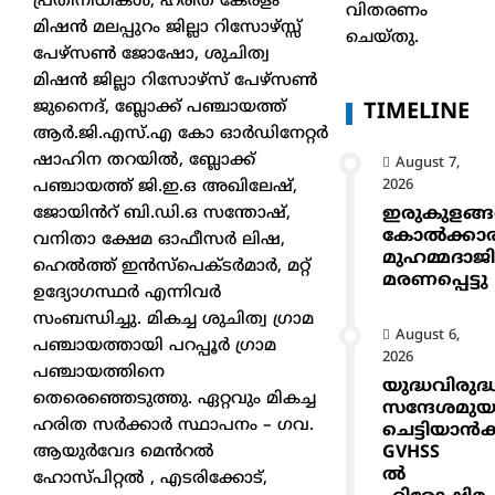
പ്രതിനിധികൾ, ഹരിത കേരളം
വിതരണം
മിഷൻ മലപ്പുറം ജില്ലാ റിസോഴ്സ്സ്
ചെയ്തു.
പേഴ്സൺ ജോഷോ, ശുചിത്വ
മിഷൻ ജില്ലാ റിസോഴ്സ് പേഴ്സൺ
ജുനൈദ്, ബ്ലോക്ക് പഞ്ചായത്ത്
TIMELINE
ആർ.ജി.എസ്.എ കോ ഓർഡിനേറ്റർ
ഷാഹിന തറയിൽ, ബ്ലോക്ക്
August 7,
2026
പഞ്ചായത്ത് ജി.ഇ.ഒ അഖിലേഷ്,
ഇരുകുളങ്
ജോയിൻറ് ബി.ഡി.ഒ സന്തോഷ്,
കോൽക്കാ
വനിതാ ക്ഷേമ ഓഫീസർ ലിഷ,
മുഹമ്മദാജ
ഹെൽത്ത് ഇൻസ്പെക്ടർമാർ, മറ്റ്
മരണപ്പെട്ടു
ഉദ്യോഗസ്ഥർ എന്നിവർ
സംബന്ധിച്ചു. മികച്ച ശുചിത്വ ഗ്രാമ
August 6,
പഞ്ചായത്തായി പറപ്പൂർ ഗ്രാമ
2026
പഞ്ചായത്തിനെ
യുദ്ധവിരുദ്
തെരെഞ്ഞെടുത്തു. ഏറ്റവും മികച്ച
സന്ദേശമുയ
ഹരിത സർക്കാർ സ്ഥാപനം – ഗവ.
ചെട്ടിയാ
GVHSS
ആയുർവേദ മെൻറൽ
ൽ
ഹോസ്പിറ്റൽ , എടരിക്കോട്,