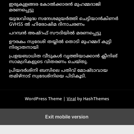
ഇരുകുളങ്ങര കോൽക്കാരൻ മുഹമ്മദാജി
മരണപ്പെട്ടു
യുദ്ധവിരുദ്ധ സന്ദേശമുയർത്തി ചെട്ടിയാൻകിണർ
GVHSS ൽ ഹിരോഷിമ ദിനാചരണം
പറമ്പൻ അഷ്‌റഫ് സൗദിയിൽ മരണപ്പെട്ടു
ഊരകം സ്വദേശി തയ്യിൽ തൊടി മുഹമ്മദ് കുട്ടി
നിര്യാതനായി
പ്രളയബാധിത വീടുകൾ വൃത്തിയാക്കാൻ ക്ലീനിങ്
സാമഗ്രികളുടെ വിതരണം ചെയ്തു.
പ്രിയദർശിനി ബസിലെ പതിവ് മോഷ്ടാവായ
തമിഴ്നാട് സ്വദേശിനിയെ പിടികൂടി.
WordPress Theme |
Viral
by HashThemes
Exit mobile version