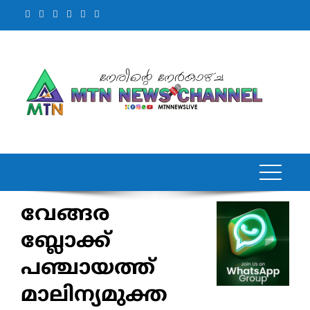
Skip
to
content
വേങ്ങര
ബ്ലോക്ക്
പഞ്ചായത്ത്
മാലിന്യമുക്ത