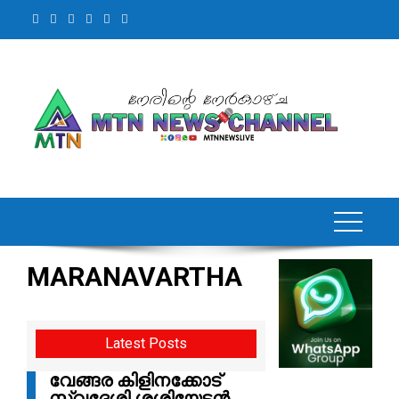
MARANAVARTHA
Latest Posts
വേങ്ങര കിളിനക്കോട്
സ്വദേശി ശശിയേട്ടൻ