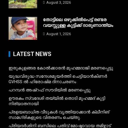
August 3, 2026
തോട്ടിലെ ഒഴുക്കിൽപെട്ട് രണ്ടര
വയസ്സുള്ള കുട്ടിക്ക് ദാരുണാന്ത്യം
August 1, 2026
LATEST NEWS
ഇരുകുളങ്ങര കോൽക്കാരൻ മുഹമ്മദാജി മരണപ്പെട്ടു
യുദ്ധവിരുദ്ധ സന്ദേശമുയർത്തി ചെട്ടിയാൻകിണർ
GVHSS ൽ ഹിരോഷിമ ദിനാചരണം
പറമ്പൻ അഷ്‌റഫ് സൗദിയിൽ മരണപ്പെട്ടു
ഊരകം സ്വദേശി തയ്യിൽ തൊടി മുഹമ്മദ് കുട്ടി
നിര്യാതനായി
പ്രളയബാധിത വീടുകൾ വൃത്തിയാക്കാൻ ക്ലീനിങ്
സാമഗ്രികളുടെ വിതരണം ചെയ്തു.
പ്രിയദർശിനി ബസിലെ പതിവ് മോഷ്ടാവായ തമിഴ്നാട്