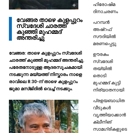
ഹിരോഷിമ
ദിനാചരണം
വേങ്ങര താഴെ കുളപ്പുറം
പറമ്പൻ
സ്വദേശി ചാരത്ത്
അഷ്‌റഫ്
കുഞ്ഞി മുഹമ്മദ്
സൗദിയിൽ
അന്തരിച്ചു
മരണപ്പെട്ടു
വേങ്ങര: താഴെ കുളപ്പുറം സ്വദേശി
ഊരകം
ചാരത്ത് കുഞ്ഞി മുഹമ്മദ് അന്തരിച്ചു.
സ്വദേശി
പരേതനോടുള്ള ആദരസൂചകമായി
തയ്യിൽ
നടക്കുന്ന മയ്യത്ത് നിസ്കാരം നാളെ
തൊടി
രാവിലെ 8:30-ന് താഴെ കുളപ്പുറം
മുഹമ്മദ് കുട്ടി
ജുമാ മസ്ജിദിൽ വെച്ച് നടക്കും.
നിര്യാതനായി
പ്രളയബാധിത
വീടുകൾ
വൃത്തിയാക്കാൻ
ക്ലീനിങ്
സാമഗ്രികളുടെ