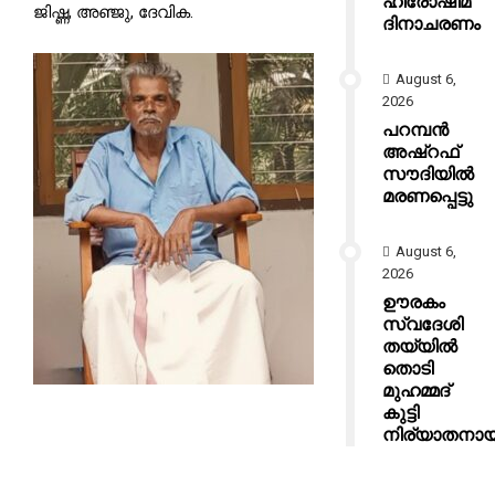
ഹിരോഷിമ
ജിഷ്ണ, അഞ്ജു, ദേവിക.
ദിനാചരണം
August 6,
2026
പറമ്പൻ
അഷ്‌റഫ്
സൗദിയിൽ
മരണപ്പെട്ടു
August 6,
2026
ഊരകം
സ്വദേശി
തയ്യിൽ
തൊടി
മുഹമ്മദ്
കുട്ടി
നിര്യാതനായ