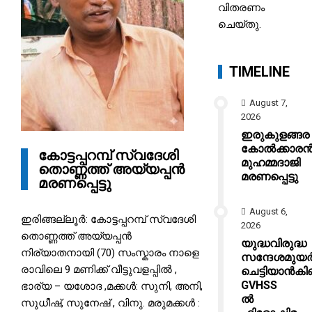
വിതരണം
ചെയ്തു.
TIMELINE
August 7,
2026
ഇരുകുളങ്ങര
കോൽക്കാര
കോട്ടപ്പറമ്പ് സ്വദേശി
മുഹമ്മദാജി
തൊണ്ണത്ത് അയ്യപ്പൻ
മരണപ്പെട്ടു
മരണപ്പെട്ടു
August 6,
ഇരിങ്ങല്ലൂർ: കോട്ടപ്പറമ്പ് സ്വദേശി
2026
തൊണ്ണത്ത് അയ്യപ്പൻ
യുദ്ധവിരുദ്ധ
നിര്യാതനായി (70) സംസ്കാരം നാളെ
സന്ദേശമുയർ
രാവിലെ 9 മണിക്ക് വീട്ടുവളപ്പിൽ ,
ചെട്ടിയാൻക
GVHSS
ഭാര്യ – യശോദ ,മക്കൾ: സുനി, അനി,
ൽ
സുധീഷ്, സുനേഷ് , വിനു. മരുമക്കൾ :