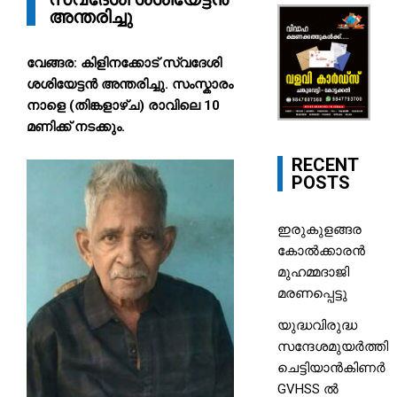
അന്തരിച്ചു
വേങ്ങര: കിളിനക്കോട് സ്വദേശി
ശശിയേട്ടൻ അന്തരിച്ചു. സംസ്കാരം
നാളെ (തിങ്കളാഴ്ച) രാവിലെ 10
മണിക്ക് നടക്കും.
RECENT
POSTS
ഇരുകുളങ്ങര
കോൽക്കാരൻ
മുഹമ്മദാജി
മരണപ്പെട്ടു
യുദ്ധവിരുദ്ധ
സന്ദേശമുയർത്തി
ചെട്ടിയാൻകിണർ
GVHSS ൽ