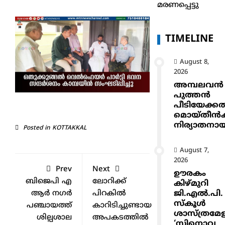
മരണപ്പെട്ടു
TIMELINE
August 8,
2026
അമ്പലവൻ
പുത്തൻ
പീടിയേക്ക
മൊയ്തീൻകുട
നിര്യാതനാ
Posted in
KOTTAKKAL
August 7,
2026
Prev
Next
ഊരകം
ബിജെപി എ
ലോറിക്ക്
കിഴ്മുറി
ആർ നഗർ
പിറകിൽ
ജി.എൽ.പി.
സ്കൂൾ
പഞ്ചായത്ത്
കാറിടിച്ചുണ്ടായ
ശാസ്ത്രമേ
ശില്പശാല
അപകടത്തിൽ
‘സിനൊവ