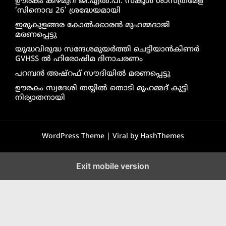
ഊരകം കിഴ്മുറി ജി.എൽ.പി. സ്കൂൾ ശാസ്ത്രമേള
‘സിനൊവ 26’ ശ്രദ്ധേയമായി
ഇരുകുളങ്ങര കോൽക്കാരൻ മുഹമ്മദാജി
മരണപ്പെട്ടു
യുദ്ധവിരുദ്ധ സന്ദേശമുയർത്തി ചെട്ടിയാൻകിണർ
GVHSS ൽ ഹിരോഷിമ ദിനാചരണം
പറമ്പൻ അഷ്‌റഫ് സൗദിയിൽ മരണപ്പെട്ടു
ഊരകം സ്വദേശി തയ്യിൽ തൊടി മുഹമ്മദ് കുട്ടി
നിര്യാതനായി
WordPress Theme |
Viral
by HashThemes
Exit mobile version