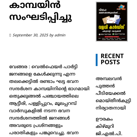
കാമ്പയിൻ
സംഘടിപ്പിച്ചു
September 30, 2025
by
admin
RECENT
POSTS
വേങ്ങര : വെൽഫെയർ പാർട്ടി
ജനങ്ങളെ കേൾക്കുന്നു എന്ന
അമ്പലവൻ
തലക്കെട്ടിൽ രണ്ടാം ഘട്ട ഭവന
പുത്തൻ
സന്ദർശന കാമ്പയിനിൻ്റെ ഭാഗമായി
പീടിയേക്കൽ
ഒതുക്കുങ്ങൽ പഞ്ചായത്തിലെ
മൊയ്തീൻകുട്ടി
ആട്ടീരി, പള്ളിപ്പുറം, മൂലപ്പറമ്പ്
നിര്യാതനായി
വാർസുകളിൽ നടന്ന ഭവന
സന്ദർശനത്തിൽ ജനങ്ങൾ
ഊരകം
അവരുടെ പ്രശ്നങ്ങളും
കിഴ്മുറി
പരാതികളും പങ്കുവെച്ചു. ഭവന
ജി.എൽ.പി.