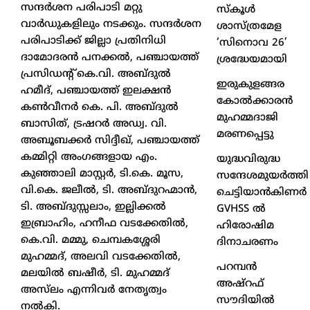
സന്ദർശന പരിപാടി മറ്റു
സ്കൂൾ
വാർഡുകളിലും നടക്കും. സന്ദർശന
ശാസ്ത്രമേള
പരിപാടിക്ക് ജില്ലാ പ്രതിനിധി
‘സിനൊവ 26’
ദാമോദരൻ പനക്കൽ, പഞ്ചായത്ത്
ശ്രദ്ധേയമായി
പ്രസിഡൻ്റ് കെ.വി. അബ്ദുൽ
ഇരുകുളങ്ങര
ഹമീദ്, പഞ്ചായത്ത് ഇലക്ഷൻ
കോൽക്കാരൻ
കൺവീനർ കെ. പി. അബ്ദുൽ
മുഹമ്മദാജി
ബാസിത്, ട്രഷറർ അഡ്വ. വി.
മരണപ്പെട്ടു
അബൂബക്കർ സിദ്ദീഖ്, പഞ്ചായത്ത്
കമ്മിറ്റി അംഗങ്ങളായ എം.
യുദ്ധവിരുദ്ധ
കുഞ്ഞാലി മാസ്റ്റർ, ടി.കെ. മൂസ,
സന്ദേശമുയർത്തി
വി.കെ. ജലീൽ, ടി. അബ്ദുറഹ്മാൻ,
ചെട്ടിയാൻകിണർ
ടി. അബ്ദുസ്സലാം, ഇല്ലിക്കൽ
GVHSS ൽ
ഇബ്രാഹിം, ഹനീഫ വടക്കേതിൽ,
ഹിരോഷിമ
കെ.വി. മമ്മു, ചെമ്പകശ്ശേരി
ദിനാചരണം
മുഹമ്മദ്, അലവി വടക്കേതിൽ,
പറമ്പൻ
മലയിൽ ബഷീർ, ടി. മുഹമ്മദ്
അഷ്‌റഫ്
അസ്‌ലം എന്നിവർ നേതൃത്വം
സൗദിയിൽ
നൽകി.