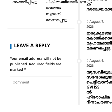
സംഘടിപ്പിച്ചു.
ചികിത്സയിലായിരുന്ന
26’
വേങ്ങര
ശ്രദ്ധേയമാ
സ്വദേശി
മരണപ്പെട്ടു
August 7,
2026
ഇരുകുളങ്
കോൽക്കാ
മുഹമ്മദാജ
LEAVE A REPLY
മരണപ്പെട്ടു
Your email address will not be
August 6,
published.
Required fields are
2026
marked
*
യുദ്ധവിരുദ്
സന്ദേശമുയ
ചെട്ടിയാ
GVHSS
ൽ
ഹിരോഷിമ
ദിനാചരണം