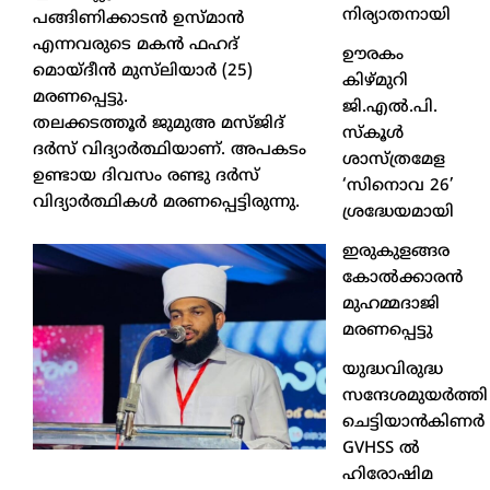
നിര്യാതനായി
പങ്ങിണിക്കാടൻ ഉസ്മാൻ
എന്നവരുടെ മകൻ ഫഹദ്
ഊരകം
മൊയ്‌ദീൻ മുസ്‌ലിയാർ (25)
കിഴ്മുറി
മരണപ്പെട്ടു.
ജി.എൽ.പി.
തലക്കടത്തൂർ ജുമുഅ മസ്ജിദ്
സ്കൂൾ
ദർസ് വിദ്യാർത്ഥിയാണ്. അപകടം
ശാസ്ത്രമേള
ഉണ്ടായ ദിവസം രണ്ടു ദർസ്
‘സിനൊവ 26’
വിദ്യാർത്ഥികൾ മരണപ്പെട്ടിരുന്നു.
ശ്രദ്ധേയമായി
ഇരുകുളങ്ങര
കോൽക്കാരൻ
മുഹമ്മദാജി
മരണപ്പെട്ടു
യുദ്ധവിരുദ്ധ
സന്ദേശമുയർത്തി
ചെട്ടിയാൻകിണർ
GVHSS ൽ
ഹിരോഷിമ