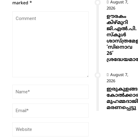
August 7,
marked
*
2026
ഊരകം
കിഴ്മുറി
ജി.എൽ.പി.
സ്കൂൾ
ശാസ്ത്രമേ
‘സിനൊവ
26’
ശ്രദ്ധേയമാ
August 7,
2026
ഇരുകുളങ്
കോൽക്കാ
മുഹമ്മദാജ
മരണപ്പെട്ടു