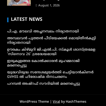
August 1, 2026
LATEST NEWS
പി.എ. മൗലവി അച്ചനമ്പലം നിര്യാതനായി
അമ്പലവൻ പുത്തൻ പീടിയേക്കൽ മൊയ്തീൻകുട്ടി
നിര്യാതനായി
ഊരകം കിഴ്മുറി ജി.എൽ.പി. സ്കൂൾ ശാസ്ത്രമേള
‘സിനൊവ 26’ ശ്രദ്ധേയമായി
ഇരുകുളങ്ങര കോൽക്കാരൻ മുഹമ്മദാജി
മരണപ്പെട്ടു
യുദ്ധവിരുദ്ധ സന്ദേശമുയർത്തി ചെട്ടിയാൻകിണർ
GVHSS ൽ ഹിരോഷിമ ദിനാചരണം
പറമ്പൻ അഷ്‌റഫ് സൗദിയിൽ മരണപ്പെട്ടു
WordPress Theme |
Viral
by HashThemes