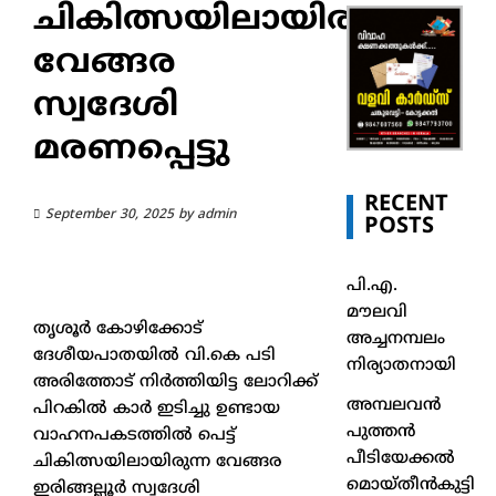
ചികിത്സയിലായിരുന്ന
വേങ്ങര
സ്വദേശി
മരണപ്പെട്ടു
RECENT
September 30, 2025
by
admin
POSTS
പി.എ.
മൗലവി
തൃശൂർ കോഴിക്കോട്
അച്ചനമ്പലം
ദേശീയപാതയിൽ വി.കെ പടി
നിര്യാതനായി
അരിത്തോട് നിർത്തിയിട്ട ലോറിക്ക്
അമ്പലവൻ
പിറകിൽ കാർ ഇടിച്ചു ഉണ്ടായ
പുത്തൻ
വാഹനപകടത്തിൽ പെട്ട്
പീടിയേക്കൽ
ചികിത്സയിലായിരുന്ന വേങ്ങര
മൊയ്തീൻകുട്ടി
ഇരിങ്ങല്ലൂർ സ്വദേശി