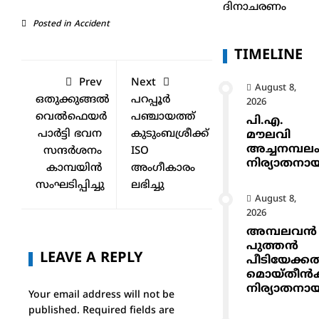
ദിനാചരണം
Posted in
Accident
TIMELINE
Prev
Next
August 8,
ഒതുക്കുങ്ങൽ
പറപ്പൂർ
2026
വെൽഫെയർ
പഞ്ചായത്ത്
പി.എ.
പാർട്ടി ഭവന
കുടുംബശ്രീക്ക്
മൗലവി
അച്ചനമ്പല
സന്ദർശനം
ISO
നിര്യാതനാ
കാമ്പയിൻ
അംഗീകാരം
സംഘടിപ്പിച്ചു
ലഭിച്ചു
August 8,
2026
അമ്പലവൻ
പുത്തൻ
LEAVE A REPLY
പീടിയേക്ക
മൊയ്തീൻകുട
നിര്യാതനാ
Your email address will not be
published.
Required fields are