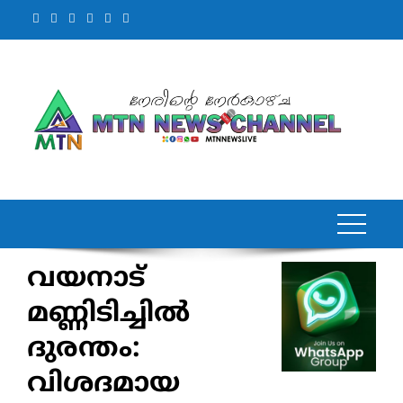
Skip
to
content
വയനാട്
മണ്ണിടിച്ചിൽ
ദുരന്തം:
വിശദമായ