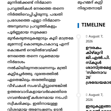
മുഹമ്മദ് കുട്ടി
മുന്നിൽക്കണ്ട് നിർമാണ
നിര്യാതനായി
പ്രവൃത്തികൾ നേരത്തെ തന്നെ
നിർത്തിവെപ്പിച്ചിരുന്നു. പദ്ധതി
പ്രദേശത്തെ എല്ലാ നിർമാണ-
TIMELINE
അനുബന്ധ പ്രവൃത്തികളും
പൂർണ്ണമായ സുരക്ഷാ
August 7,
മുൻകരുതലുകളോടും കൂടി മാത്രമേ
2026
മുന്നോട്ട് കൊണ്ടുപോകാവൂ എന്ന്
ഊരകം
കൊങ്കൺ റെയിൽവേയ്ക്ക്
കിഴ്മുറി
നേരത്തെ തന്നെ വ്യക്തമായ
ജി.എൽ.പി.
നിർദേശം
സ്കൂൾ
ശാസ്ത്രമേ
നൽകിയിരുന്നതാണെന്നും മന്ത്രി
‘സിനൊവ
കൂട്ടിച്ചേർത്തു. ദുരന്തത്തിൽ
26’
ഏതെങ്കിലും തരത്തിലുള്ള
ശ്രദ്ധേയമാ
വീഴ്ചകൾ സംഭവിച്ചിട്ടുണ്ടെങ്കിൽ
ഉത്തരവാദികളായവർക്കെതിരെ
August 7,
ഗവൺമെന്റ് കർശനമായ നടപടി
2026
സ്വീകരിക്കും. ഇതിനായുള്ള
ഇരുകുളങ്
വിശദമായ അന്വേഷണം ഉടൻ