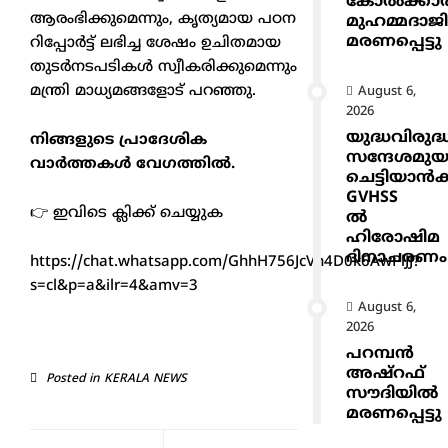
കോൽക്കാ
ആരംഭിക്കുമെന്നും, കൃത്യമായ പഠന
മുഹമ്മദാജ
മരണപ്പെട്ടു
റിപ്പോർട്ട് ലഭിച്ച ശേഷം ഉചിതമായ
തുടർനടപടികൾ സ്വീകരിക്കുമെന്നും
മന്ത്രി മാധ്യമങ്ങളോട് പറഞ്ഞു.
August 6,
2026
യുദ്ധവിരുദ്
നിങ്ങളുടെ പ്രാദേശിക
സന്ദേശമുയ
വാർത്തകൾ വേഗത്തിൽ.
ചെട്ടിയാ
GVHSS
👉 ഇവിടെ ക്ലിക്ക് ചെയ്യുക
ൽ
ഹിരോഷിമ
ദിനാചരണം
https://chat.whatsapp.com/GhhH756JcVh4D0k6AwPlJJ?
s=cl&p=a&ilr=4&amv=3
August 6,
2026
പറമ്പൻ
അഷ്‌റഫ്
Posted in
KERALA NEWS
സൗദിയിൽ
മരണപ്പെട്ടു