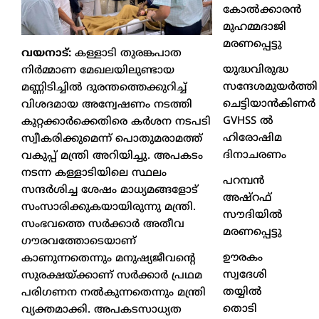
കോൽക്കാരൻ
മുഹമ്മദാജി
മരണപ്പെട്ടു
വയനാട്:
കള്ളാടി തുരങ്കപാത
യുദ്ധവിരുദ്ധ
നിർമ്മാണ മേഖലയിലുണ്ടായ
സന്ദേശമുയർത്തി
മണ്ണിടിച്ചിൽ ദുരന്തത്തെക്കുറിച്ച്
ചെട്ടിയാൻകിണർ
വിശദമായ അന്വേഷണം നടത്തി
GVHSS ൽ
കുറ്റക്കാർക്കെതിരെ കർശന നടപടി
ഹിരോഷിമ
സ്വീകരിക്കുമെന്ന് പൊതുമരാമത്ത്
ദിനാചരണം
വകുപ്പ് മന്ത്രി അറിയിച്ചു. അപകടം
നടന്ന കള്ളാടിയിലെ സ്ഥലം
പറമ്പൻ
സന്ദർശിച്ച ശേഷം മാധ്യമങ്ങളോട്
അഷ്‌റഫ്
സംസാരിക്കുകയായിരുന്നു മന്ത്രി.
സൗദിയിൽ
സംഭവത്തെ സർക്കാർ അതീവ
മരണപ്പെട്ടു
ഗൗരവത്തോടെയാണ്
ഊരകം
കാണുന്നതെന്നും മനുഷ്യജീവന്റെ
സ്വദേശി
സുരക്ഷയ്ക്കാണ് സർക്കാർ പ്രഥമ
തയ്യിൽ
പരിഗണന നൽകുന്നതെന്നും മന്ത്രി
തൊടി
വ്യക്തമാക്കി. അപകടസാധ്യത