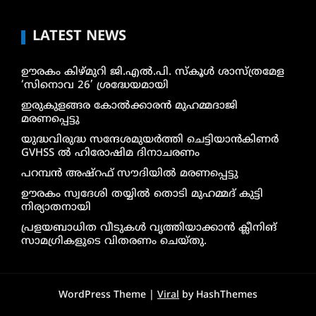
LATEST NEWS
ഊരകം കിഴ്മുറി ജി.എൽ.പി. സ്കൂൾ ശാസ്ത്രമേള
‘സിനൊവ 26’ ശ്രദ്ധേയമായി
ഇരുകുളങ്ങര കോൽക്കാരൻ മുഹമ്മദാജി
മരണപ്പെട്ടു
യുദ്ധവിരുദ്ധ സന്ദേശമുയർത്തി ചെട്ടിയാൻകിണർ
GVHSS ൽ ഹിരോഷിമ ദിനാചരണം
പറമ്പൻ അഷ്‌റഫ് സൗദിയിൽ മരണപ്പെട്ടു
ഊരകം സ്വദേശി തയ്യിൽ തൊടി മുഹമ്മദ് കുട്ടി
നിര്യാതനായി
പ്രളയബാധിത വീടുകൾ വൃത്തിയാക്കാൻ ക്ലീനിങ്
സാമഗ്രികളുടെ വിതരണം ചെയ്തു.
WordPress Theme |
Viral
by HashThemes