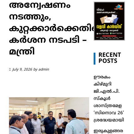
അന്വേഷണം
നടത്തും,
കുറ്റക്കാർക്കെതിരെ
കർശന നടപടി –
മന്ത്രി
RECENT
POSTS
July 9, 2026
by
admin
ഊരകം
കിഴ്മുറി
ജി.എൽ.പി.
സ്കൂൾ
ശാസ്ത്രമേള
‘സിനൊവ 26’
ശ്രദ്ധേയമായി
ഇരുകുളങ്ങര