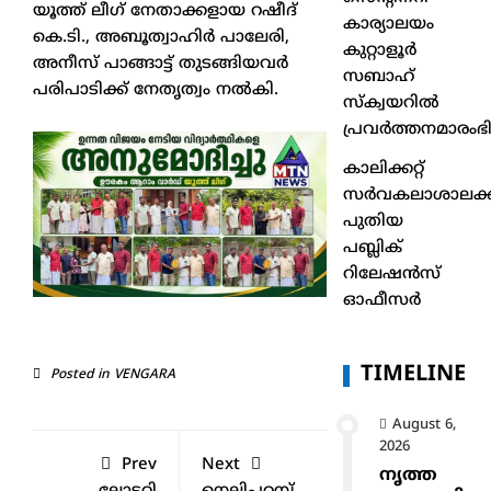
യൂത്ത് ലീഗ് നേതാക്കളായ റഷീദ്
കാര്യാലയം
കെ.ടി., അബൂത്വാഹിർ പാലേരി,
കുറ്റാളൂർ
അനീസ് പാങ്ങാട്ട് തുടങ്ങിയവർ
സബാഹ്
പരിപാടിക്ക് നേതൃത്വം നൽകി.
സ്ക്വയറിൽ
പ്രവർത്തനമാരംഭിച
കാലിക്കറ്റ്
സർവകലാശാലക്ക
പുതിയ
പബ്ലിക്
റിലേഷൻസ്
ഓഫീസർ
TIMELINE
Posted in
VENGARA
August 6,
2026
Prev
Next
നൃത്ത