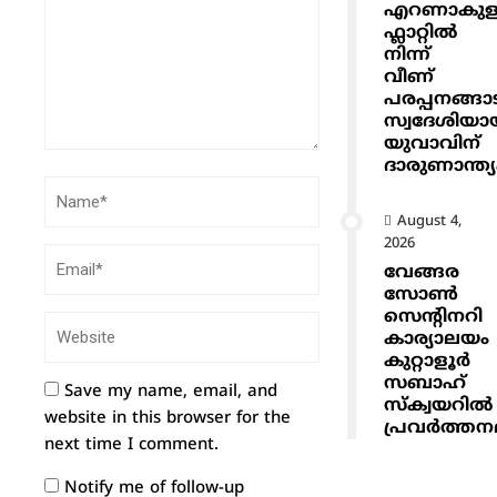
എറണാകുളത
ഫ്ലാറ്റിൽ
നിന്ന്
വീണ്
പരപ്പനങ്ങാ
സ്വദേശിയാ
യുവാവിന്
ദാരുണാന്ത്യ
August 4,
2026
വേങ്ങര
സോൺ
സെൻ്റിനറി
കാര്യാലയം
കുറ്റാളൂർ
സബാഹ്
Save my name, email, and
സ്ക്വയറിൽ
website in this browser for the
പ്രവർത്തനമ
next time I comment.
Notify me of follow-up