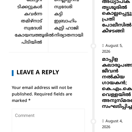
ലോട്ടറി
നെല്ലിപ്പറമ്പ്
അധ്യാപിക
ടിക്കറ്റുകൾ
സ്വദേശി
തൃശൂരിൽ
കൊല്ലപ്പെട്ടു
കവർന്ന
കട്ടി
പ്രതി
തമിഴ്നാട്
ഇബ്രാഹിം
പോലീസിൽ
സ്വദേശി
കുട്ടി ഹാജി
കീഴടങ്ങി
കോയമ്പത്തൂരിൽ
നിര്യാതനായി
പിടിയിൽ
August 5,
2026
മാപ്പിള
കലാരൂപങ്ങ
ജീവൻ
LEAVE A REPLY
നൽകിയ
ഗായകൻ;
Your email address will not be
കെ.എം.ക
വെള്ളയിൽ
published.
Required fields are
അനുസ്മര
marked
*
സംഘടിപ്പിച്ച
August 4,
2026