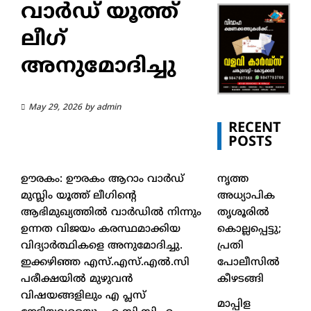
വാർഡ് യൂത്ത്
ലീഗ്
അനുമോദിച്ചു
May 29, 2026
by
admin
RECENT
POSTS
നൃത്ത
ഊരകം: ഊരകം ആറാം വാർഡ്
അധ്യാപിക
മുസ്ലിം യൂത്ത് ലീഗിന്റെ
തൃശൂരിൽ
ആഭിമുഖ്യത്തിൽ വാർഡിൽ നിന്നും
കൊല്ലപ്പെട്ടു;
ഉന്നത വിജയം കരസ്ഥമാക്കിയ
പ്രതി
വിദ്യാർത്ഥികളെ അനുമോദിച്ചു.
പോലീസിൽ
ഇക്കഴിഞ്ഞ എസ്.എസ്.എൽ.സി
കീഴടങ്ങി
പരീക്ഷയിൽ മുഴുവൻ
വിഷയങ്ങളിലും എ പ്ലസ്
മാപ്പിള