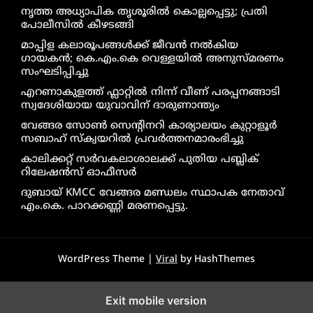
നൃത്ത അധ്യാപിക തൃശൂരിൽ കൊല്ലപ്പെട്ടു; പ്രതി
പോലീസിൽ കീഴടങ്ങി
മാപ്പിള കലാരൂപങ്ങൾക്ക് ജീവൻ നൽകിയ
ഗായകൻ; കെ.എം.കെ വെള്ളയിൽ അനുസ്മരണം
സംഘടിപ്പിച്ചു
എറണാകുളത്ത് ഫ്ലാറ്റിൽ നിന്ന് വീണ് പരപ്പനങ്ങാടി
സ്വദേശിയായ യുവാവിന് ദാരുണാന്ത്യം
വേങ്ങര സോൺ സെൻ്റിനറി കാര്യാലയം കുറ്റാളൂർ
സബാഹ് സ്ക്വയറിൽ പ്രവർത്തനമാരംഭിച്ചു
കാലിക്കറ്റ് സർവകലാശാലക്ക് പുതിയ പബ്ലിക്
റിലേഷൻസ് ഓഫീസർ
ദുബായ് KMCC വേങ്ങര മണ്ഡലം സ്ഥാപക നേതാവ്
എം.കെ. പാറക്കണ്ണി മരണപ്പെട്ടു.
WordPress Theme |
Viral
by HashThemes
Exit mobile version