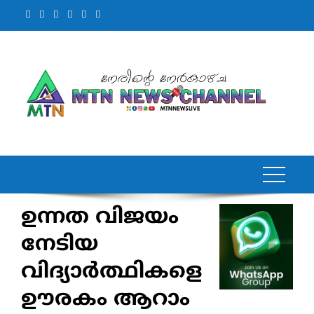
Skip
to
content
ഉന്നത വിജയം
നേടിയ
വിദ്യാർത്ഥികളെ
ഊരകം ആറാം