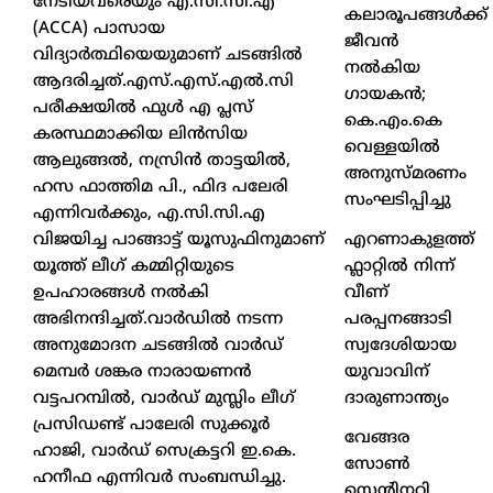
നേടിയവരെയും എ.സി.സി.എ
കലാരൂപങ്ങൾക്ക്
(ACCA) പാസായ
ജീവൻ
വിദ്യാർത്ഥിയെയുമാണ് ചടങ്ങിൽ
നൽകിയ
ആദരിച്ചത്.​എസ്.എസ്.എൽ.സി
ഗായകൻ;
പരീക്ഷയിൽ ഫുൾ എ പ്ലസ്
കെ.എം.കെ
കരസ്ഥമാക്കിയ ലിൻസിയ
വെള്ളയിൽ
ആലുങ്ങൽ, നസ്രിൻ താട്ടയിൽ,
അനുസ്മരണം
ഹസ ഫാത്തിമ പി., ഫിദ പലേരി
സംഘടിപ്പിച്ചു
എന്നിവർക്കും, എ.സി.സി.എ
എറണാകുളത്ത്
വിജയിച്ച പാങ്ങാട്ട് യൂസുഫിനുമാണ്
ഫ്ലാറ്റിൽ നിന്ന്
യൂത്ത് ലീഗ് കമ്മിറ്റിയുടെ
വീണ്
ഉപഹാരങ്ങൾ നൽകി
പരപ്പനങ്ങാടി
അഭിനന്ദിച്ചത്.​വാർഡിൽ നടന്ന
സ്വദേശിയായ
അനുമോദന ചടങ്ങിൽ വാർഡ്
യുവാവിന്
മെമ്പർ ശങ്കര നാരായണൻ
ദാരുണാന്ത്യം
വട്ടപറമ്പിൽ, വാർഡ് മുസ്ലിം ലീഗ്
പ്രസിഡണ്ട് പാലേരി സുക്കൂർ
വേങ്ങര
ഹാജി, വാർഡ് സെക്രട്ടറി ഇ.കെ.
സോൺ
ഹനീഫ എന്നിവർ സംബന്ധിച്ചു.
സെൻ്റിനറി