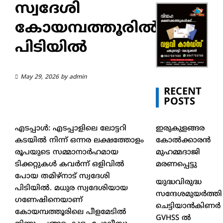
സ്വദേശി
കോയമ്പത്തൂരിൽ
പിടിയിൽ
May 29, 2026
by
admin
RECENT
POSTS
ഇരുകുളങ്ങര
എടപ്പാൾ: എടപ്പാളിലെ ലോട്ടറി
കോൽക്കാരൻ
കടയിൽ നിന്ന് ഒന്നര ലക്ഷത്തോളം
മുഹമ്മദാജി
രൂപയുടെ സമ്മാനാർഹമായ
മരണപ്പെട്ടു
ടിക്കറ്റുകൾ കവർന്ന് ഒളിവിൽ
പോയ തമിഴ്നാട് സ്വദേശി
യുദ്ധവിരുദ്ധ
പിടിയിൽ. മധുര സ്വദേശിയായ
സന്ദേശമുയർത്തി
ഗണേഷിനെയാണ്
ചെട്ടിയാൻകിണർ
കോയമ്പത്തൂരിലെ പീളമേടിൽ
GVHSS ൽ