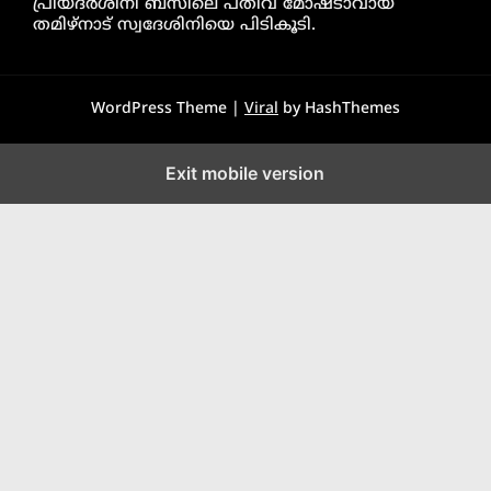
പ്രിയദർശിനി ബസിലെ പതിവ് മോഷ്ടാവായ
തമിഴ്നാട് സ്വദേശിനിയെ പിടികൂടി.
WordPress Theme |
Viral
by HashThemes
Exit mobile version