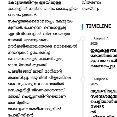
വിതരണം
കോട്ടയത്തിനും ഇടയിലുള്ള
ചെയ്തു.
കടകളിൽ നൽകി പണം കൈപ്പറ്റിയ
ശേഷം ഇയാൾ
സുഹൃത്തുക്കളോടൊപ്പം കോട്ടയം,
TIMELINE
മൂന്നാർ, ചെന്നൈ, ബെംഗളൂരു
എന്നിവിടങ്ങളിൽ വിനോദയാത്ര
August 7,
നടത്തി. അന്വേഷണം
2026
ഊർജ്ജിതമായതോടെ മൊബൈൽ
ഇരുകുളങ്
നമ്പറുകൾ ഉപേക്ഷിച്ച്
കോൽക്കാ
കോയമ്പത്തൂർ, കാഞ്ചിപുരം,
മുഹമ്മദാജ
ഗാന്ധിനഗർ തുടങ്ങി
മരണപ്പെട്ടു
പലയിടങ്ങളിലായി മാറിമാറി
താമസിച്ചു. ഒടുവിൽ പീളമേടിലെ
August 6,
ഒരു സ്വകാര്യ സ്ഥാപനത്തിൽ
2026
സെക്യൂരിറ്റി ജീവനക്കാരനായി
യുദ്ധവിരുദ്
സന്ദേശമുയ
ജോലി ചെയ്യുന്നതിനിടെയാണ്
ചെട്ടിയാ
ശാസ്ത്രീയ
GVHSS
അന്വേഷണത്തിനൊടുവിൽ
ൽ
പോലീസിന്റെ