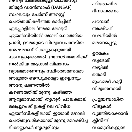
നിന്നും ചങ്ങരംകുളം പോലീസും
ഹിരോഷിമ
തിരൂർ ഡാൻസാഫ് (DANSAF)
ദിനാചരണം
സംഘവും ചേർന്ന് അറസ്റ്റ്
പറമ്പൻ
ചെയ്തത്.കഴിഞ്ഞ മാർച്ചിൽ
അഷ്‌റഫ്
എടപ്പാളിലെ ‘അമ്മ ലോട്ടറി
സൗദിയിൽ
ഏജൻസിയിൽ’ ജോലിക്കെത്തിയ
മരണപ്പെട്ടു
പ്രതി, ഉടമയുടെ വിശ്വാസം നേടിയ
ശേഷമാണ് ടിക്കറ്റുകളുമായി
ഊരകം
കടന്നുകളഞ്ഞത്. ഇയാൾ ജോലിക്ക്
സ്വദേശി
നൽകിയ ആധാർ വിലാസം
തയ്യിൽ
വ്യാജമാണെന്നും സ്ഥിരതാമസമോ
തൊടി
അടുത്ത ബന്ധുക്കളോ ഇല്ലെന്നും
മുഹമ്മദ് കുട്ടി
അന്വേഷണത്തിൽ
നിര്യാതനായി
കണ്ടെത്തിയിരുന്നു. കഴിഞ്ഞ
പ്രളയബാധിത
ആറുമാസമായി തൃശൂർ, പാലക്കാട്,
വീടുകൾ
മലപ്പുറം ജില്ലകളിലെ വിവിധ
വൃത്തിയാക്കാൻ
ഏജൻസികളിലായി ഇയാൾ ജോലി
ക്ലീനിങ്
ചെയ്തുവരികയായിരുന്നു.മോഷ്ടിച്ച
സാമഗ്രികളുടെ
ടിക്കറ്റുകൾ തൃശൂരിനും