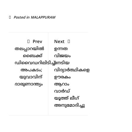
Posted in
MALAPPURAM
Prev
Next
തലപ്പാറയിൽ
ഉന്നത
ബൈക്ക്
വിജയം
ഡിവൈഡറിലിടിച്ച്
നേടിയ
അപകടം;
വിദ്യാർത്ഥികളെ
യുവാവിന്
ഊരകം
ദാരുണാന്ത്യം
ആറാം
വാർഡ്
യൂത്ത് ലീഗ്
അനുമോദിച്ചു