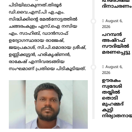
ഹിരോഷിമ
പിടിയിലാകുന്നത്.തിരൂർ
ദിനാചരണം
ഡി.വൈ.എസ്.പി എ.എം.
സിദ്ധിക്കിന്റെ മേൽനോട്ടത്തിൽ
August 6,
ചങ്ങരംകുളം എസ്.ഐ നസിയ
2026
എം. സാഹിബ്, ഡാൻസാഫ്
പറമ്പൻ
അഷ്‌റഫ്
ഉദ്യോഗസ്ഥരായ രാജേഷ്,
സൗദിയിൽ
ജയപ്രകാശ്, സി.പി.ഒമാരായ ശ്രീഷ്,
മരണപ്പെട്ടു
ഉണ്ണിക്കുട്ടൻ, ഹരികൃഷ്ണൻ,
രാകേഷ് എന്നിവരടങ്ങിയ
August 6,
സംഘമാണ് പ്രതിയെ പിടികൂടിയത്.
2026
ഊരകം
സ്വദേശി
തയ്യിൽ
തൊടി
മുഹമ്മദ്
കുട്ടി
നിര്യാതനാ