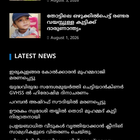
August 3, 2026
തോട്ടിലെ ഒഴുക്കിൽപെട്ട് രണ്ടര
വയസ്സുള്ള കുട്ടിക്ക്
ദാരുണാന്ത്യം
August 1, 2026
LATEST NEWS
ഇരുകുളങ്ങര കോൽക്കാരൻ മുഹമ്മദാജി
മരണപ്പെട്ടു
യുദ്ധവിരുദ്ധ സന്ദേശമുയർത്തി ചെട്ടിയാൻകിണർ
GVHSS ൽ ഹിരോഷിമ ദിനാചരണം
പറമ്പൻ അഷ്‌റഫ് സൗദിയിൽ മരണപ്പെട്ടു
ഊരകം സ്വദേശി തയ്യിൽ തൊടി മുഹമ്മദ് കുട്ടി
നിര്യാതനായി
പ്രളയബാധിത വീടുകൾ വൃത്തിയാക്കാൻ ക്ലീനിങ്
സാമഗ്രികളുടെ വിതരണം ചെയ്തു.