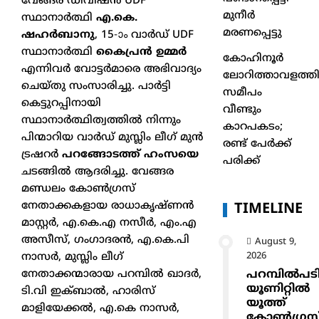
വേങ്ങര ഡിവിഷൻ UDF
മുനീർ
സ്ഥാനാർത്ഥി
എ.കെ.
മരണപ്പെട്ടു
ഷഹർബാനു
, 15-ാം വാർഡ് UDF
സ്ഥാനാർത്ഥി
കൈപ്രൻ ഉമ്മർ
കോഹിനൂർ
എന്നിവർ വോട്ടർമാരെ അഭിവാദ്യം
ലോറിത്താവളത്തി
ചെയ്തു സംസാരിച്ചു. പാർട്ടി
സമീപം
കെട്ടുറപ്പിനായി
വീണ്ടും
സ്ഥാനാർത്ഥിത്വത്തിൽ നിന്നും
കാറപകടം;
പിന്മാറിയ വാർഡ് മുസ്ലിം ലീഗ് മുൻ
രണ്ട് പേർക്ക്
ട്രഷറർ
പറങ്ങോടത്ത് ഹംസയെ
പരിക്ക്
ചടങ്ങിൽ ആദരിച്ചു. വേങ്ങര
മണ്ഡലം കോൺഗ്രസ്
നേതാക്കകളായ രാധാകൃഷ്ണൻ
TIMELINE
മാസ്റ്റർ, എ.കെ.എ നസീർ, എം.എ
അസീസ്, ഗംഗാദരൻ, എ.കെ.പി
August 9,
2026
നാസർ, മുസ്ലിം ലീഗ്
പറമ്പിൽപട
നേതാക്കന്മാരായ പറമ്പിൽ ഖാദർ,
യൂണിറ്റിൽ
ടി.വി ഇക്ബാൽ, ഹാരിസ്
യൂത്ത്
മാളിയേക്കൽ, എ.കെ നാസർ,
കോൺഗ്രസ