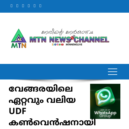
Skip
to
content
വേങ്ങരയിലെ
ഏറ്റവും വലിയ
UDF
കൺവെൻഷനായി