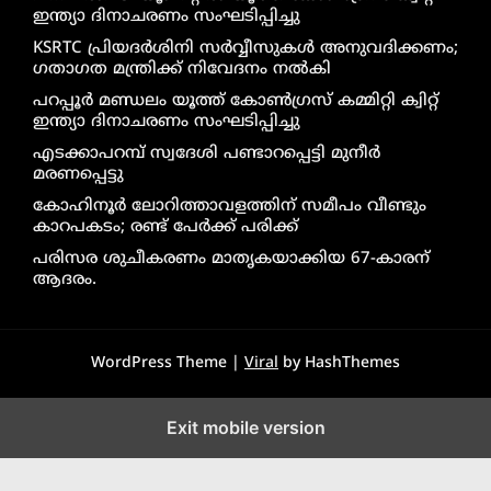
ഇന്ത്യാ ദിനാചരണം സംഘടിപ്പിച്ചു
KSRTC പ്രിയദർശിനി സർവ്വീസുകൾ അനുവദിക്കണം;
ഗതാഗത മന്ത്രിക്ക് നിവേദനം നൽകി
പറപ്പൂർ മണ്ഡലം യൂത്ത് കോൺഗ്രസ് കമ്മിറ്റി ക്വിറ്റ്
ഇന്ത്യാ ദിനാചരണം സംഘടിപ്പിച്ചു
എടക്കാപറമ്പ് സ്വദേശി പണ്ടാറപ്പെട്ടി മുനീർ
മരണപ്പെട്ടു
കോഹിനൂർ ലോറിത്താവളത്തിന് സമീപം വീണ്ടും
കാറപകടം; രണ്ട് പേർക്ക് പരിക്ക്
പരിസര ശുചീകരണം മാതൃകയാക്കിയ 67-കാരന്
ആദരം.
WordPress Theme |
Viral
by HashThemes
Exit mobile version