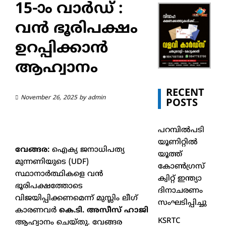
15-ാം വാർഡ് :
വൻ ഭൂരിപക്ഷം
ഉറപ്പിക്കാൻ
ആഹ്വാനം
RECENT
November 26, 2025
by
admin
POSTS
പറമ്പിൽപടി
യൂണിറ്റിൽ
വേങ്ങര:
ഐക്യ ജനാധിപത്യ
യൂത്ത്
മുന്നണിയുടെ (UDF)
കോൺഗ്രസ്
സ്ഥാനാർത്ഥികളെ വൻ
ക്വിറ്റ് ഇന്ത്യാ
ഭൂരിപക്ഷത്തോടെ
ദിനാചരണം
വിജയിപ്പിക്കണമെന്ന് മുസ്ലിം ലീഗ്
സംഘടിപ്പിച്ചു
കാരണവർ
കെ.ടി. അസീസ് ഹാജി
KSRTC
ആഹ്വാനം ചെയ്തു. വേങ്ങര