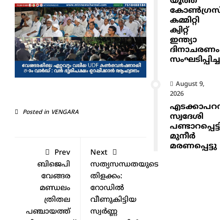
യൂത്ത്
കോൺഗ്രസ
കമ്മിറ്റി
ക്വിറ്റ്
ഇന്ത്യാ
ദിനാചരണം
സംഘടിപ്പിച്ച
August 9,
2026
എടക്കാപറമ്
Posted in
VENGARA
സ്വദേശി
പണ്ടാറപ്പെട്ട
മുനീർ
മരണപ്പെട്ടു
Prev
Next
ബിജെപി
സത്യസന്ധതയുടെ
വേങ്ങര
തിളക്കം:
മണ്ഡലം
റോഡിൽ
ത്രിതല
വീണുകിട്ടിയ
പഞ്ചായത്ത്
സ്വർണ്ണ