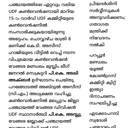
പ്രിയദർശിനി
പഞ്ചായത്തിലെ ഏറ്റവും വലിയ
സർവ്വീസുകൾ
UDF കൺവെൻഷനായി മാറിയ
അനുവദിക്കണം;
15-ാം വാർഡ് UDF കമ്മിറ്റിയുടെ
ഗതാഗത
കൺവെൻഷനിൽ
മന്ത്രിക്ക്
സംസാരിക്കുകയായിരുന്നു
നിവേദനം
അദ്ദേഹം. ചൊവ്വാഴ്ച രാത്രി 8
നൽകി
മണിക്ക് കെ.ടി. അസീസ്
ഹാജിയുടെ വീട്ടിൽ വെച്ച് നടന്ന
പറപ്പൂർ
വിപുലമായ കൺവെൻഷൻ
മണ്ഡലം
വേങ്ങര മണ്ഡലം മുസ്ലിം ലീഗ്
യൂത്ത്
ജനറൽ സെക്രട്ടറി
പി.കെ. അലി
കോൺഗ്രസ്
അക്ബർ
ഉദ്ഘാടനം ചെയ്തു.
കമ്മിറ്റി ക്വിറ്റ്
പറങ്ങോടത്ത് അബ്ദുൽ അസീസ്
ഇന്ത്യാ
(സി.എം.) അധ്യക്ഷത വഹിച്ചു.
ദിനാചരണം
കൺവെൻഷനിൽ മലപ്പുറം ജില്ലാ
സംഘടിപ്പിച്ചു
പഞ്ചായത്ത് വേങ്ങര ഡിവിഷൻ
എടക്കാപറമ്പ്
UDF സ്ഥാനാർത്ഥി
പി.കെ. അസ്ലു
,
സ്വദേശി
വേങ്ങര ബ്ലോക്ക്‌ പഞ്ചായത്ത്
പണ്ടാറപ്പെട്ടി