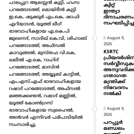
പാലപ്പുറ ആലസ്സൻ കുട്ടി, ഹംസ
ക്വിറ്റ്
പറങ്ങോടത്ത്, മൊയ്‌ദീൻ കുട്ടി
ഇന്ത്യാ
ദിനാചരണം
ഇ.കെ, ഷുക്കൂർ എം.കെ, ഷാഫി
സംഘടിപ്പിച്ച
എറിയാടൻ, യൂത്ത്‌ ലീഗ്
ഭാരവാഹികളായ എ.കെ.പി
August 9,
ജുനൈദ്, സാദിഖ്‌ കെ.വി, ശിഹാബ്
2026
പറങ്ങോടത്ത്, അഫ്സൽ
KSRTC
കാവുങ്ങൽ, മുസ്തഫ വി.കെ,
പ്രിയദർശിന
ഖലീൽ എ.കെ, റാഹിദ്
സർവ്വീസു
പറങ്ങോടത്ത്, മാസിൻ
അനുവദിക്
പറങ്ങോടത്ത്, അയ്യൂബ് കാട്ടിൽ,
ഗതാഗത
മന്ത്രിക്ക്
എം.എസ്.എഫ് ഭാരവാഹികളായ
നിവേദനം
റഷാദ് പറങ്ങോടത്ത്, അഫ്സൽ
നൽകി
മഞ്ഞക്കണ്ടൻ, റഷാദ് മണ്ണിൽ,
യൂത്ത് കോൺഗ്രസ്‌
August 9,
ഭാരവാഹികളായ സുഹൈൽ,
2026
അൻവർ എന്നിവർ പരിപാടിയിൽ
പറപ്പൂർ
സംസാരിച്ചു.
മണ്ഡലം