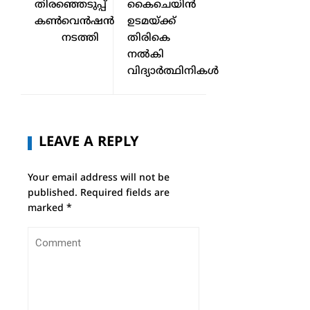
തിരഞ്ഞെടുപ്പ്
കൈചെയിൻ
കൺവെൻഷൻ
ഉടമയ്ക്ക്
നടത്തി
തിരികെ
നൽകി
വിദ്യാർത്ഥിനികൾ
LEAVE A REPLY
Your email address will not be
published.
Required fields are
marked
*