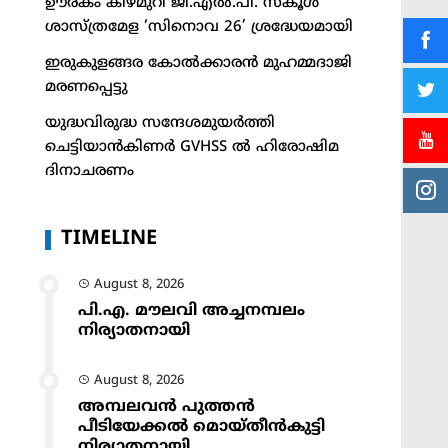
ഊരകം കിഴ്മുറി ജി.എൽ.പി. സ്കൂൾ
ശാസ്ത്രമേള ‘സിനൊവ 26’ ശ്രദ്ധേയമായി
ഇരുകുളങ്ങര കോൽക്കാരൻ മുഹമ്മദാജി
മരണപ്പെട്ടു
യുദ്ധവിരുദ്ധ സന്ദേശമുയർത്തി
ചെട്ടിയാൻകിണർ GVHSS ൽ ഹിരോഷിമ
ദിനാചരണം
TIMELINE
August 8, 2026
പി.എ. മൗലവി അച്ചനമ്പലം
നിര്യാതനായി
August 8, 2026
അമ്പലവൻ പുത്തൻ
പീടിയേക്കൽ മൊയ്തീൻകുട്ടി
നിര്യാതനായി