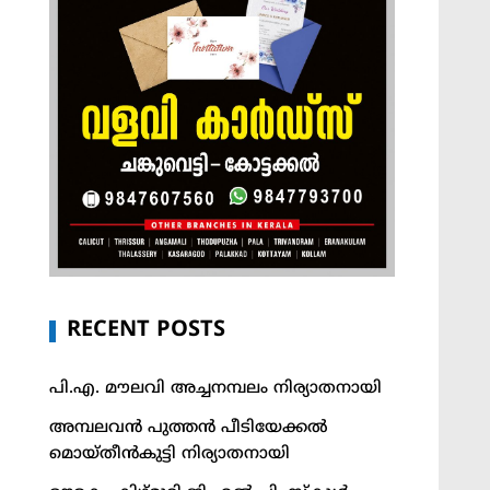
RECENT POSTS
പി.എ. മൗലവി അച്ചനമ്പലം നിര്യാതനായി
അമ്പലവൻ പുത്തൻ പീടിയേക്കൽ
മൊയ്തീൻകുട്ടി നിര്യാതനായി