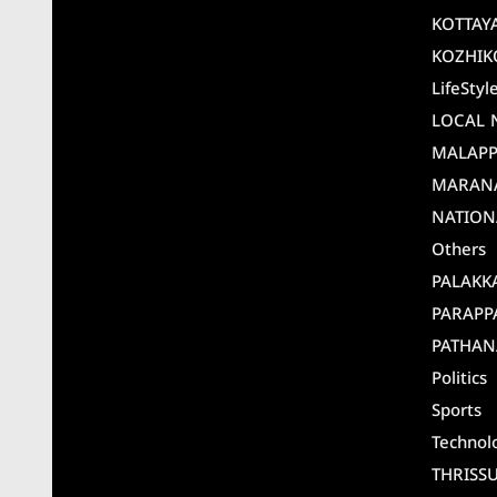
KOTTAY
KOZHIK
LifeStyl
LOCAL 
MALAP
MARAN
NATION
Others
PALAKK
PARAPP
PATHAN
Politics
Sports
Technol
THRISS