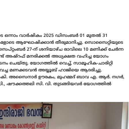
ുടെ ഒന്നാം വാർഷികം 2025 ഡിസംബർ 01 മുതൽ 31
ളോടെ ആഘോഷിക്കാൻ തീരുമാനിച്ചു. സൊസൈറ്റിയുടെ
5 സെപ്റ്റംബർ 27-ന് ശനിയാഴ്ച രാവിലെ 10 മണിക്ക് ചേർന്ന
്ട് അഷ്റഫ് മനരിക്കൽ അധ്യക്ഷത വഹിച്ച യോഗം
നം ചെയ്തു. യോഗത്തിൽ വെച്ച്, സാമൂഹിക-ചാരിറ്റി
്ച മണക്കടവൻ അയ്യൂബ് ഹാജിയെ ആദരിച്ചു.
 നൽകി. അസൈനാർ ഊരകം, മുഹമ്മദ് ബാവ എ. ആർ. നഗർ,
 സി., ഷൗക്കത്തലി സി. വി. തുടങ്ങിയവർ യോഗത്തിൽ