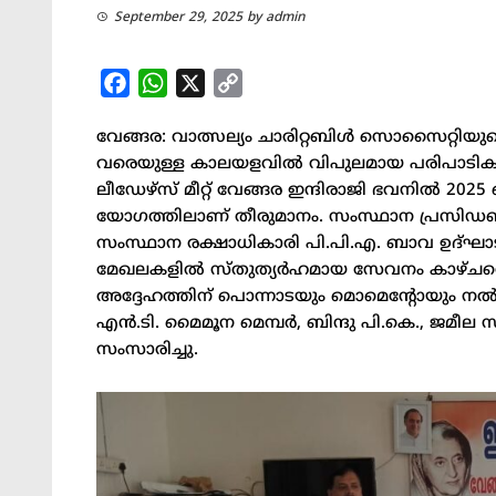
September 29, 2025
by
admin
Facebook
WhatsApp
X
Copy
Link
വേങ്ങര: വാത്സല്യം ചാരിറ്റബിൾ സൊസൈറ്റിയ
വരെയുള്ള കാലയളവിൽ വിപുലമായ പരിപാടിക
ലീഡേഴ്സ് മീറ്റ് വേങ്ങര ഇന്ദിരാജി ഭവനിൽ 202
യോഗത്തിലാണ് തീരുമാനം. സംസ്ഥാന പ്രസിഡണ
സംസ്ഥാന രക്ഷാധികാരി പി.പി.എ. ബാവ ഉദ്ഘാട
മേഖലകളിൽ സ്തുത്യർഹമായ സേവനം കാഴ്ചവെച
അദ്ദേഹത്തിന് പൊന്നാടയും മൊമെന്റോയും
എൻ.ടി. മൈമൂന മെമ്പർ, ബിന്ദു പി.കെ., ജമീല
സംസാരിച്ചു.