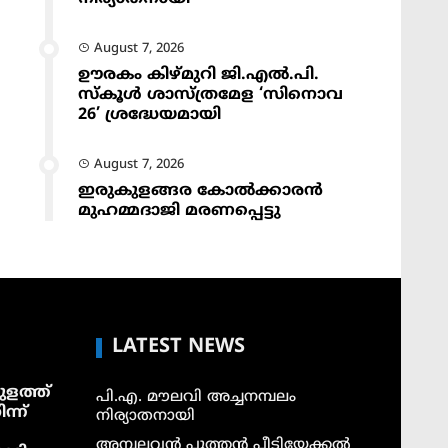
August 7, 2026
ഊരകം കിഴ്മുറി ജി.എൽ.പി.
സ്കൂൾ ശാസ്ത്രമേള ‘സിനൊവ
26’ ശ്രദ്ധേയമായി
August 7, 2026
ഇരുകുളങ്ങര കോൽക്കാരൻ
മുഹമ്മദാജി മരണപ്പെട്ടു
LATEST NEWS
ളത്ത്
പി.എ. മൗലവി അച്ചനമ്പലം
ന്ന്
നിര്യാതനായി
അമ്പലവൻ പുത്തൻ പീടിയേക്കൽ