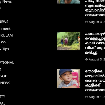
പരപ്പനങ്ങ
g News
സ്വദേശി
s
യുവാവിന
ദാരുണാന്ത
i
NEWS
August 4, 
inment
പാലക്കുഴ
NKULAM
വെള്ളച്ചാട്
EWS
കാല് വഴു
വീണ് യു
& Tips
മരിച്ചു
August 3, 
ATIONAL
R
തോട്ടിലെ
ഒഴുക്കിൽപ
AGOD
രണ്ടര വയ
 NEWS
കുട്ടിക്ക്
M
ദാരുണാന്ത
TTY
August 1, 
KAL