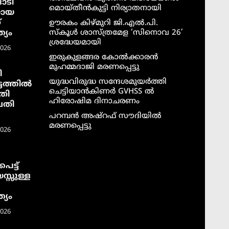
ാടി
മൊയ്തീൻകുട്ടി നിര്യാതനായി
യായ
്
ഊരകം കിഴ്മുറി ജി.എൽ.പി.
്യം
സ്കൂൾ ശാസ്ത്രമേള ‘സിനൊവ 26’
ശ്രദ്ധേയമായി
2026
ഇരുകുളങ്ങര കോൽക്കാരൻ
മുഹമ്മദാജി മരണപ്പെട്ടു
ി
യുദ്ധവിരുദ്ധ സന്ദേശമുയർത്തി
ടത്തില്‍
ചെട്ടിയാൻകിണർ GVHSS ൽ
തി
ഹിരോഷിമ ദിനാചരണം
വതി
പറമ്പൻ അഷ്‌റഫ് സൗദിയിൽ
മരണപ്പെട്ടു
2026
െട്ട്
സ്സുള്ള
്യം
2026