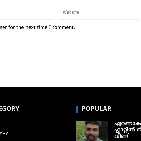
ser for the next time I comment.
EGORY
POPULAR
എറണാകു
t
ഫ്ലാറ്റിൽ നി
ZHA
വീണ്