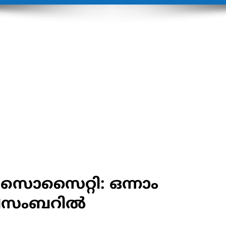
ൾ സൊസൈറ്റി: ഒന്നാം
ിസംബറിൽ