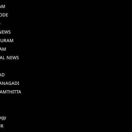
AM
ODE
e
NEWS
PURAM
AM
AL NEWS
AD
ANAGADI
AMTHITTA
ogy
UR