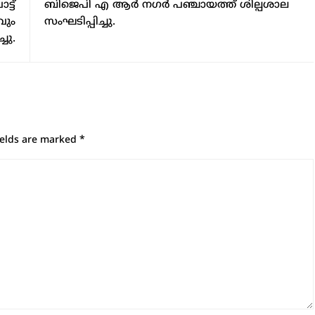
്ട്
ബിജെപി എ ആർ നഗർ പഞ്ചായത്ത് ശില്പശാല
വും
സംഘടിപ്പിച്ചു.
ചു.
ields are marked
*