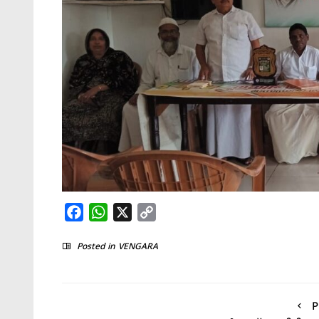
Facebook
WhatsApp
X
Copy
Link
Posted in
VENGARA
P