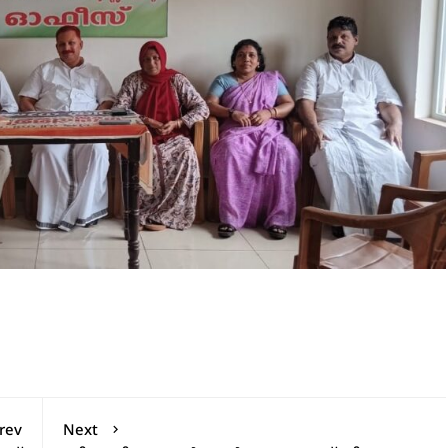
rev
Next