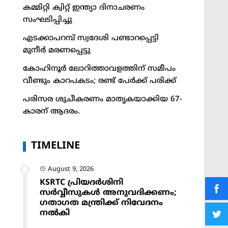
കമ്മിറ്റി ക്വിറ്റ് ഇന്ത്യാ ദിനാചരണം
സംഘടിപ്പിച്ചു
എടക്കാപറമ്പ് സ്വദേശി പണ്ടാറപ്പെട്ടി
മുനീർ മരണപ്പെട്ടു
കോഹിനൂർ ലോറിത്താവളത്തിന് സമീപം
വീണ്ടും കാറപകടം; രണ്ട് പേർക്ക് പരിക്ക്
പരിസര ശുചീകരണം മാതൃകയാക്കിയ 67-
കാരന് ആദരം.
TIMELINE
August 9, 2026
KSRTC പ്രിയദർശിനി
സർവ്വീസുകൾ അനുവദിക്കണം;
ഗതാഗത മന്ത്രിക്ക് നിവേദനം
നൽകി