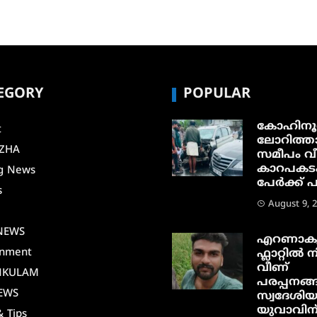
EGORY
POPULAR
കോഹിനൂ
t
ലോറിത്ത
ZHA
സമീപം വീ
കാറപകടം;
g News
പേർക്ക് പ
s
August 9, 
i
NEWS
എറണാകു
inment
ഫ്ലാറ്റിൽ നി
വീണ്
NKULAM
പരപ്പനങ്ങ
EWS
സ്വദേശി
യുവാവിന
& Tips