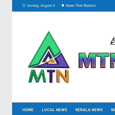
Skip
Sunday, August 9
News That Matters
to
content
HOME
LOCAL NEWS
KERALA NEWS
M