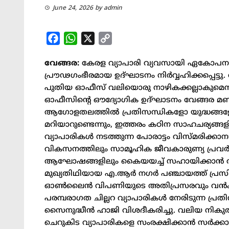
June 24, 2026
by
admin
Facebook
WhatsApp
X
Copy
Link
വേങ്ങര:
കേരള വ്യാപാരി വ്യവസായി ഏകോപന സ
പ്രൗഢഗംഭീരമായ ഉദ്ഘാടനം നിർവ്വഹിക്കപ്പെട്ടു. വ
പുതിയ ഓഫീസ് വലിയൊരു നാഴികക്കല്ലാകുമെന്ന് ച
ഓഫീസിന്റെ ഔദ്യോഗിക ഉദ്ഘാടനം വേങ്ങര മണ്ഡലം
ആഗോളതലത്തിൽ പ്രതിസന്ധികളോ യുദ്ധങ്ങളോ 
മറിയാറുണ്ടെന്നും, ഇത്തരം കഠിന സാഹചര്യങ്
വ്യാപാരികൾ നടത്തുന്ന പോരാട്ടം വിസ്മരിക്കാനാ
വികസനത്തിലും സാമൂഹിക ജീവകാരുണ്യ പ്രവർ
ആഘോഷങ്ങളിലും കൈയയച്ച് സഹായിക്കാൻ ആദ്യം 
മുഖ്യതിഥിയായ എ.ആർ നഗർ പഞ്ചായത്ത് പ്രസി
ഓൺലൈൻ വിപണിയുടെ അതിപ്രസരവും വൻകിട ക
പരമ്പരാഗത ചില്ലറ വ്യാപാരികൾ നേരിടുന്ന പ്രത
സൈനുദ്ധീൻ ഹാജി വിശദീകരിച്ചു. വലിയ നികുതി
ചെറുകിട വ്യാപാരികളെ സംരക്ഷിക്കാൻ സർക്ക