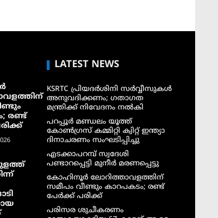
LATEST NEWS
ർ
KSRTC പ്രിയദർശിനി സർവ്വീസുകൾ
ാവളത്തിന്
അനുവദിക്കണം; ഗതാഗത
ണ്ടും
മന്ത്രിക്ക് നിവേദനം നൽകി
 രണ്ട്
പറപ്പൂർ മണ്ഡലം യൂത്ത്
രിക്ക്
കോൺഗ്രസ് കമ്മിറ്റി ക്വിറ്റ് ഇന്ത്യാ
ദിനാചരണം സംഘടിപ്പിച്ചു
2026
എടക്കാപറമ്പ് സ്വദേശി
പണ്ടാറപ്പെട്ടി മുനീർ മരണപ്പെട്ടു
ളത്ത്
ന്ന്
കോഹിനൂർ ലോറിത്താവളത്തിന്
സമീപം വീണ്ടും കാറപകടം; രണ്ട്
ാടി
പേർക്ക് പരിക്ക്
യായ
പരിസര ശുചീകരണം
്