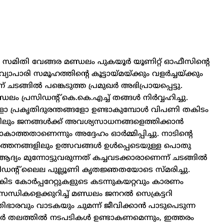
മിതി വേങ്ങര മണ്ഡലം പുകയൂർ യൂണിറ്റ് ഓഫീസിന്റെ
്യാപാരി സമൂഹത്തിന്റെ കൂട്ടായ്മയ്ക്കും വളർച്ചയ്ക്കും
ടങ്ങിൽ പങ്കെടുത്ത പ്രമുഖർ അഭിപ്രായപ്പെട്ടു.
 പ്രസിഡന്റ് കെ.കെ.എച്ച് തങ്ങൾ നിർവ്വഹിച്ചു.
പ്രകൃതിദുരന്തങ്ങളോ ഉണ്ടാകുമ്പോൾ വിപണി തകിടം
ങളിലും ജനങ്ങൾക്ക് അവശ്യസാധനങ്ങളെത്തിക്കാൻ
കാത്തതാണെന്നും അദ്ദേഹം ഓർമ്മിപ്പിച്ചു. നാടിന്റെ
ത്തനങ്ങളിലും ഉത്സവങ്ങൾ ഉൾപ്പെടെയുള്ള പൊതു
മുന്നോട്ടുവരുന്നത് കച്ചവടക്കാരാണെന്ന് ചടങ്ങിൽ
ഡന്റ് ലൈല പുല്ലൂണി കൃതജ്ഞതയോടെ സ്മരിച്ചു.
ോർപ്പറേറ്റുകളുടെ കടന്നുകയറ്റവും കാരണം
ിസന്ധികളെക്കുറിച്ച് മണ്ഡലം ജനറൽ സെക്രട്ടറി
ഭാരവും വാടകയും ചുമന്ന് ജീവിക്കാൻ പാടുപെടുന്ന
ാർ തലത്തിൽ നടപടികൾ ഉണ്ടാകണമെന്നും, ഇത്തരം