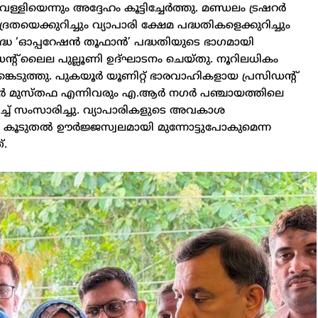
ിയെന്നും അദ്ദേഹം കൂട്ടിച്ചേർത്തു. മണ്ഡലം ട്രഷറർ
യെക്കുറിച്ചും വ്യാപാരി ക്ഷേമ പദ്ധതികളെക്കുറിച്ചും
രുദ്ധ ‘ഓപ്പറേഷൻ തൂഫാൻ’ പദ്ധതിയുടെ ഭാഗമായി
രസിഡന്റ് ലൈല പുല്ലൂണി ഉദ്ഘാടനം ചെയ്തു. നൂറിലധികം
െടുത്തു. പുകയൂർ യൂണിറ്റ് ഭാരവാഹികളായ പ്രസിഡന്റ്
റർ മുസ്തഫ എന്നിവരും എ.ആർ നഗർ പഞ്ചായത്തിലെ
ച്ച് സംസാരിച്ചു. വ്യാപാരികളുടെ അവകാശ
ി കൂടുതൽ ഊർജ്ജസ്വലമായി മുന്നോട്ടുപോകുമെന്ന
്.