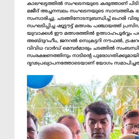
കാലഘട്ടത്തിൽ സംഘടനയുടെ കരുത്താണ് പിടിവള്ള
മജീദ് അച്ചനമ്പലം സംഘടനയുടെ സാമ്പത്തിക ഭദ്രത
സംസാരിച്ചു. ചടങ്ങിനോടനുബന്ധിച്ച് ലഹരി വി
സംഘടിപ്പിച്ച ഷൂട്ടൗട്ട് മത്സരം പഞ്ചായത്ത് പ്
യുവാക്കൾ ഈ മത്സരത്തിൽ ഉത്സാഹപൂർവ്വം പങ്ക
അബ്ദുറഹീം, ജനറൽ സെക്രട്ടറി നൗഫൽ, ട്രഷ
വിവിധ വാർഡ് മെമ്പർമാരും ചടങ്ങിൽ സംബന്ധി
സംരക്ഷണത്തിനും നാടിന്റെ പുരോഗതിക്കുമായ
ദൃഢപ്രഖ്യാപനത്തോടെയാണ് യോഗം സമാപിച്ചത