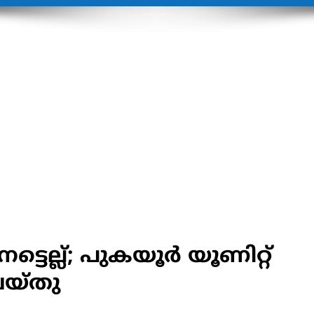
്ടെല്ല്; പുകയൂർ യൂണിറ്റ്
െയ്തു