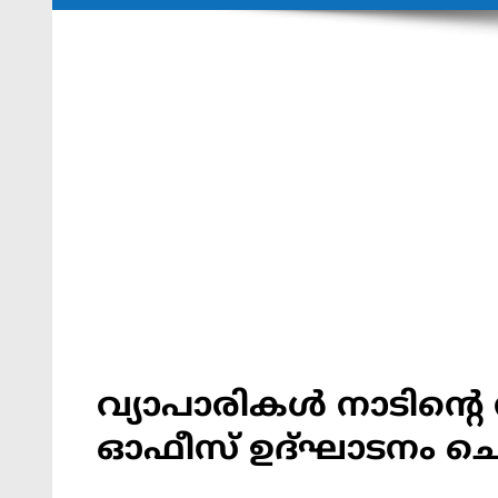
വ്യാപാരികൾ നാടിന്റെ നട
ഓഫീസ് ഉദ്ഘാടനം ച