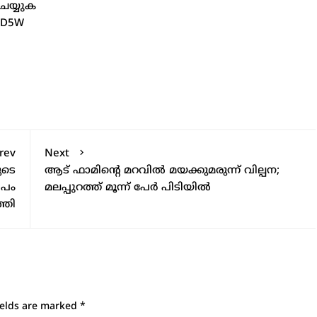
ചെയ്യുക
emD5W
rev
Next
ുടെ
ആട് ഫാമിന്റെ മറവിൽ മയക്കുമരുന്ന് വില്പന;
ീപം
മലപ്പുറത്ത് മൂന്ന് പേർ പിടിയിൽ
്തി
ields are marked
*