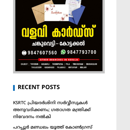
RECENT POSTS
KSRTC പ്രിയദർശിനി സർവ്വീസുകൾ
അനുവദിക്കണം; ഗതാഗത മന്ത്രിക്ക്
നിവേദനം നൽകി
പറപ്പൂർ മണ്ഡലം യൂത്ത് കോൺഗ്രസ്