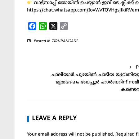
വാട്ട്സാപ്പ് ജോയിൻ ചെയ്യാൻ ഇവിടെ ക്ലിക്ക് 
https://chat.whatsapp.com/IovWvTQVHgsJfkiRV
Facebook
WhatsApp
X
Copy
Link
Posted in
TIRURANGADI
P
ചാലിയാർ പുഴയിൽ ചാടിയ യുവതിയ
മൃതദേഹം ബേപ്പൂർ ഹാർബറിന് സമ
കണ്ടെത
LEAVE A REPLY
Your email address will not be published.
Required f