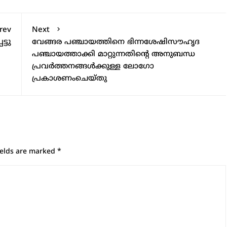
rev
Next
്ടു
വേങ്ങര പഞ്ചായത്തിനെ ഭിന്നശേഷിസൗഹൃദ
പഞ്ചായത്താക്കി മാറ്റുന്നതിന്റെ അനുബന്ധ
പ്രവർത്തനങ്ങൾക്കുള്ള ലോഗോ
പ്രകാശണംചെയ്തു
ields are marked
*