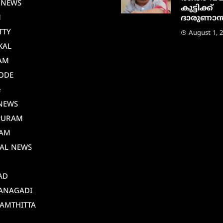
 NEWS
കുട്ടിക്ക്
M
ദാരുണാന്ത
TTY
August 1, 
KAL
AM
ODE
e
NEWS
PURAM
AM
AL NEWS
AD
ANAGADI
AMTHITTA