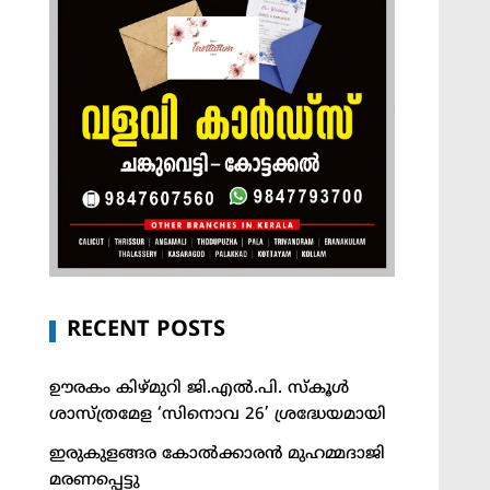
RECENT POSTS
ഊരകം കിഴ്മുറി ജി.എൽ.പി. സ്കൂൾ
ശാസ്ത്രമേള ‘സിനൊവ 26’ ശ്രദ്ധേയമായി
ഇരുകുളങ്ങര കോൽക്കാരൻ മുഹമ്മദാജി
മരണപ്പെട്ടു