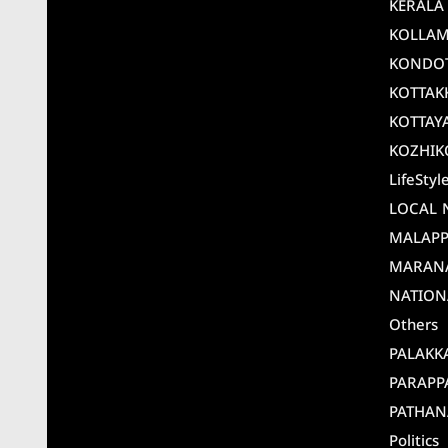
KERALA
KOLLA
KONDO
KOTTAK
KOTTAY
KOZHIK
LifeStyl
LOCAL 
MALAP
MARAN
NATION
Others
PALAKK
PARAPP
PATHAN
Politics