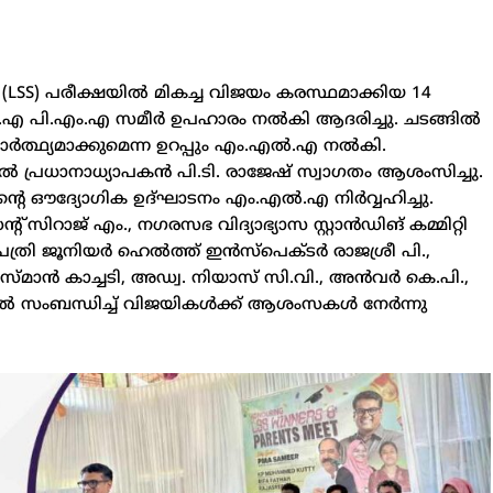
SS) പരീക്ഷയിൽ മികച്ച വിജയം കരസ്ഥമാക്കിയ 14
ൽ.എ പി.എം.എ സമീർ ഉപഹാരം നൽകി ആദരിച്ചു. ചടങ്ങിൽ
ാഥാർത്ഥ്യമാക്കുമെന്ന ഉറപ്പും എം.എൽ.എ നൽകി.
ിൽ പ്രധാനാധ്യാപകൻ പി.ടി. രാജേഷ് സ്വാഗതം ആശംസിച്ചു.
ന്റെ ഔദ്യോഗിക ഉദ്ഘാടനം എം.എൽ.എ നിർവ്വഹിച്ചു.
്റ് സിറാജ് എം., നഗരസഭ വിദ്യാഭ്യാസ സ്റ്റാൻഡിങ് കമ്മിറ്റി
്രി ജൂനിയർ ഹെൽത്ത് ഇൻസ്പെക്ടർ രാജശ്രീ പി.,
, ഉസ്മാൻ കാച്ചടി, അഡ്വ. നിയാസ് സി.വി., അൻവർ കെ.പി.,
്ങിൽ സംബന്ധിച്ച് വിജയികൾക്ക് ആശംസകൾ നേർന്നു