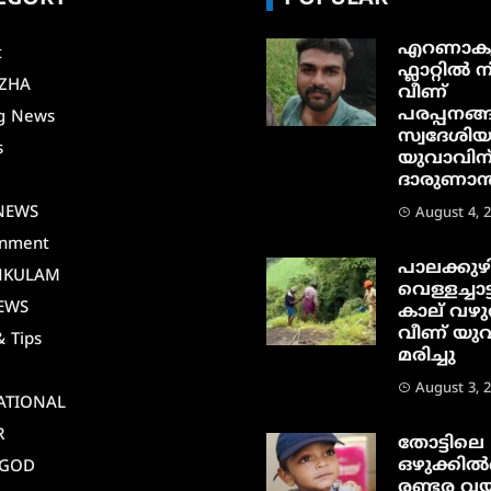
എറണാകു
t
ഫ്ലാറ്റിൽ നി
ZHA
വീണ്
പരപ്പനങ്ങ
g News
സ്വദേശി
s
യുവാവിന
ദാരുണാന്ത
i
NEWS
August 4, 
inment
പാലക്കുഴ
NKULAM
വെള്ളച്ചാട്
EWS
കാല് വഴു
വീണ് യു
& Tips
മരിച്ചു
August 3, 
ATIONAL
R
തോട്ടിലെ
ഒഴുക്കിൽപ
AGOD
രണ്ടര വയ