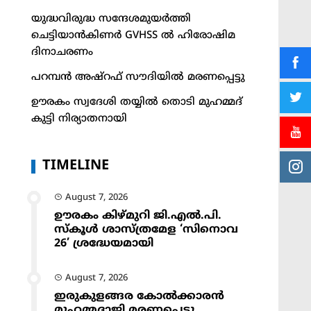
യുദ്ധവിരുദ്ധ സന്ദേശമുയർത്തി
ചെട്ടിയാൻകിണർ GVHSS ൽ ഹിരോഷിമ
ദിനാചരണം
പറമ്പൻ അഷ്‌റഫ് സൗദിയിൽ മരണപ്പെട്ടു
ഊരകം സ്വദേശി തയ്യിൽ തൊടി മുഹമ്മദ്
കുട്ടി നിര്യാതനായി
TIMELINE
August 7, 2026
ഊരകം കിഴ്മുറി ജി.എൽ.പി.
സ്കൂൾ ശാസ്ത്രമേള ‘സിനൊവ
26’ ശ്രദ്ധേയമായി
August 7, 2026
ഇരുകുളങ്ങര കോൽക്കാരൻ
മുഹമ്മദാജി മരണപ്പെട്ടു