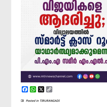
Facebook
WhatsApp
X
Copy
Link
Posted in
TIRURANGADI