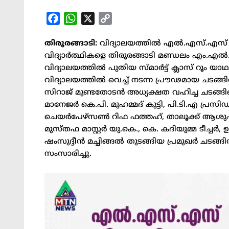
Facebook
WhatsApp
X
Copy
Link
തിരൂരങ്ങാടി:
വിദ്യാലയത്തിൽ എൽ.എസ്.എസ് (L
വിദ്യാർത്ഥികളെ തിരൂരങ്ങാടി മണ്ഡലം എം.എ
വിദ്യാലയത്തിൽ പുതിയ സ്മാർട്ട് ക്ലാസ് റൂം യ
വിദ്യാലയത്തിൽ വെച്ച് നടന്ന പ്രൗഢമായ ചടങ്ങ
സിറാജ് മുണ്ടതോടൻ അധ്യക്ഷത വഹിച്ച ചടങ്ങി
മാനേജർ കെ.പി. മുഹമ്മദ് കുട്ടി, പി.ടി.എ പ്രസിഡന
ചെയർപേഴ്സൺ റിഫ ഫത്തഹ്, താലൂക്ക് ആശുപത
മുസ്തഫ മാസ്റ്റർ യു.കെ., കെ. കദിയുമ്മ ടീച്ചർ
ഷംസുദ്ദീൻ മച്ചിങ്ങൽ തുടങ്ങിയ പ്രമുഖർ ചടങ
സംസാരിച്ചു.