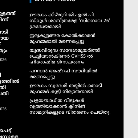
ളത്ത്
ഊരകം കിഴ്മുറി ജി.എൽ.പി.
ന്ന്
സ്കൂൾ ശാസ്ത്രമേള ‘സിനൊവ 26’
ശ്രദ്ധേയമായി
ാടി
ഇരുകുളങ്ങര കോൽക്കാരൻ
യായ
മുഹമ്മദാജി മരണപ്പെട്ടു
്
്യം
യുദ്ധവിരുദ്ധ സന്ദേശമുയർത്തി
ചെട്ടിയാൻകിണർ GVHSS ൽ
2026
ഹിരോഷിമ ദിനാചരണം
പറമ്പൻ അഷ്‌റഫ് സൗദിയിൽ
ി
മരണപ്പെട്ടു
ടത്തില്‍
ഊരകം സ്വദേശി തയ്യിൽ തൊടി
തി
മുഹമ്മദ് കുട്ടി നിര്യാതനായി
വതി
പ്രളയബാധിത വീടുകൾ
വൃത്തിയാക്കാൻ ക്ലീനിങ്
2026
സാമഗ്രികളുടെ വിതരണം ചെയ്തു.
െട്ട്
സ്സുള്ള