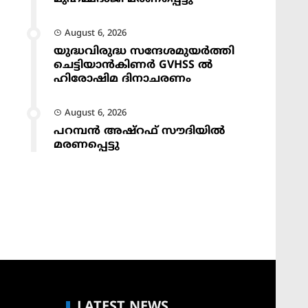
August 6, 2026
യുദ്ധവിരുദ്ധ സന്ദേശമുയർത്തി
ചെട്ടിയാൻകിണർ GVHSS ൽ
ഹിരോഷിമ ദിനാചരണം
August 6, 2026
പറമ്പൻ അഷ്‌റഫ് സൗദിയിൽ
മരണപ്പെട്ടു
LATEST NEWS