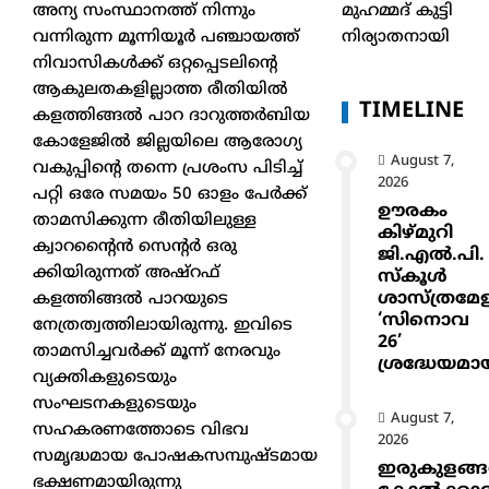
മുഹമ്മദ് കുട്ടി
അന്യ സംസ്ഥാനത്ത് നിന്നും
നിര്യാതനായി
വന്നിരുന്ന മൂന്നിയൂർ പഞ്ചായത്ത്
നിവാസികൾക്ക് ഒറ്റപ്പെടലിന്റെ
ആകുലതകളില്ലാത്ത രീതിയിൽ
TIMELINE
കളത്തിങ്ങൽ പാറ ദാറുത്തർബിയ
കോളേജിൽ ജില്ലയിലെ ആരോഗ്യ
August 7,
വകുപ്പിന്റെ തന്നെ പ്രശംസ പിടിച്ച്
2026
പറ്റി ഒരേ സമയം 50 ഓളം പേർക്ക്
ഊരകം
താമസിക്കുന്ന രീതിയിലുള്ള
കിഴ്മുറി
ക്വാറന്റൈൻ സെന്റർ ഒരു
ജി.എൽ.പി.
ക്കിയിരുന്നത് അഷ്റഫ്
സ്കൂൾ
ശാസ്ത്രമേ
കളത്തിങ്ങൽ പാറയുടെ
‘സിനൊവ
നേത്രത്വത്തിലായിരുന്നു. ഇവിടെ
26’
താമസിച്ചവർക്ക് മൂന്ന് നേരവും
ശ്രദ്ധേയമാ
വ്യക്തികളുടെയും
സംഘടനകളുടെയും
August 7,
സഹകരണത്തോടെ വിഭവ
2026
സമൃദ്ധമായ പോഷകസമ്പുഷ്ടമായ
ഇരുകുളങ്
ഭക്ഷണമായിരുന്നു