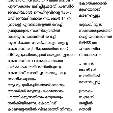
രംഗത്തെ പ്രവർത്തന മികവിനാണ്
കോൽക്കാരൻ
പുരസ്കാരം ലഭിച്ചിട്ടുള്ളത് .പണ്ഡിറ്റ്
മുഹമ്മദാജി
ജവഹർലാൽ നെഹ്റുവിന്റെ 136-ാ
മരണപ്പെട്ടു
മത് ജൻമദിനമായ നവംബർ 14 ന്
യുദ്ധവിരുദ്ധ
(നാളെ) എറണാങ്കളത്ത് വെച്ച്
സന്ദേശമുയർത്തി
പ്രമുഖരുടെ സാന്നിധ്യത്തിൽ
ചെട്ടിയാൻകിണർ
നടക്കുന്ന ചടങ്ങിൽ വെച്ച്
GVHSS ൽ
പുരസ്കാരം സമർപ്പിക്കും. ആദ്യ
ഹിരോഷിമ
കോവിഡിന്റെ ഭീകരതയിൽ നാട്
ദിനാചരണം
പിടിമുറുക്കിയപ്പോൾ ഭയപ്പാടില്ലാതെ
കോവിഡിനെ വകവെക്കാതെ
പറമ്പൻ
കർമ്മ രംഗത്തിറങ്ങിയിരുന്നു.
അഷ്‌റഫ്
കോവിഡ് ബാധിച്ചവരെയും മറ്റു
സൗദിയിൽ
രോഗികളെയും
മരണപ്പെട്ടു
ആശുപത്രികളിലെത്തിക്കാനും
ഊരകം
അവർക്ക് മരുന്നും ഭക്ഷണവും
സ്വദേശി
എത്തിക്കുന്നതിനും നേത്രത്വം
തയ്യിൽ
നൽകിയിരുന്നു. കോവിഡ്
തൊടി
കാലഘട്ടത്തിൽ വിദേശത്ത് നിന്നും