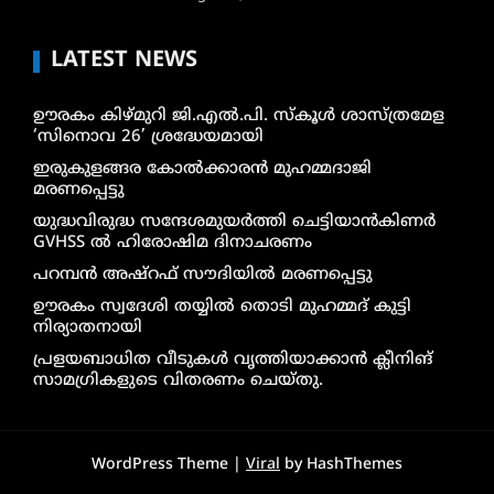
LATEST NEWS
ഊരകം കിഴ്മുറി ജി.എൽ.പി. സ്കൂൾ ശാസ്ത്രമേള
‘സിനൊവ 26’ ശ്രദ്ധേയമായി
ഇരുകുളങ്ങര കോൽക്കാരൻ മുഹമ്മദാജി
മരണപ്പെട്ടു
യുദ്ധവിരുദ്ധ സന്ദേശമുയർത്തി ചെട്ടിയാൻകിണർ
GVHSS ൽ ഹിരോഷിമ ദിനാചരണം
പറമ്പൻ അഷ്‌റഫ് സൗദിയിൽ മരണപ്പെട്ടു
ഊരകം സ്വദേശി തയ്യിൽ തൊടി മുഹമ്മദ് കുട്ടി
നിര്യാതനായി
പ്രളയബാധിത വീടുകൾ വൃത്തിയാക്കാൻ ക്ലീനിങ്
സാമഗ്രികളുടെ വിതരണം ചെയ്തു.
WordPress Theme |
Viral
by HashThemes