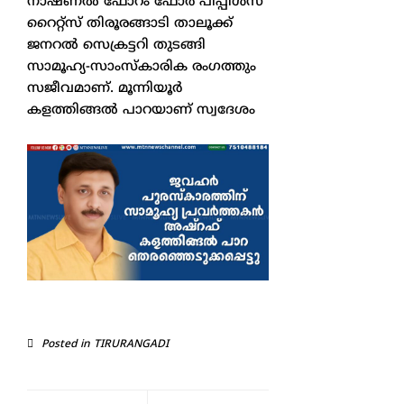
നാഷണൽ ഫോറം ഫോർ പീപ്പിൾസ്
റൈറ്റ്സ് തിരൂരങ്ങാടി താലൂക്ക്
ജനറൽ സെക്രട്ടറി തുടങ്ങി
സാമൂഹ്യ-സാംസ്കാരിക രംഗത്തും
സജീവമാണ്. മൂന്നിയൂർ
കളത്തിങ്ങൽ പാറയാണ് സ്വദേശം
Posted in
TIRURANGADI