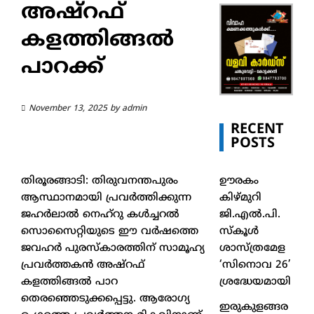
അഷ്റഫ്
കളത്തിങ്ങൽ
പാറക്ക്
November 13, 2025
by
admin
RECENT
POSTS
ഊരകം
തിരൂരങ്ങാടി: തിരുവനന്തപുരം
കിഴ്മുറി
ആസ്ഥാനമായി പ്രവർത്തിക്കുന്ന
ജി.എൽ.പി.
ജഹർലാൽ നെഹ്റു കൾച്ചറൽ
സ്കൂൾ
സൊസൈറ്റിയുടെ ഈ വർഷത്തെ
ശാസ്ത്രമേള
ജവഹർ പുരസ്കാരത്തിന് സാമൂഹ്യ
‘സിനൊവ 26’
പ്രവർത്തകൻ അഷ്റഫ്
ശ്രദ്ധേയമായി
കളത്തിങ്ങൽ പാറ
തെരഞ്ഞെടുക്കപ്പെട്ടു. ആരോഗ്യ
ഇരുകുളങ്ങര