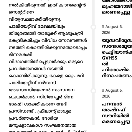
കോൽക്കാ
നൽകിയിരുന്നത്. ഇത് ക്വാറന്റൈൻ
മുഹമ്മദാജ
മരണപ്പെട്ടു
സെന്ററിനെ
വിത്യസ്ഥമാക്കിയിരുന്നു.
പാലിയേറ്റീവ് മേഖലയിലും
August 6,
2026
തിരൂരങ്ങാടി താലൂക്ക് ആശുപത്രി
യുദ്ധവിരുദ്
കേന്ദ്രീകരിച്ചും വിവിധ സേവനങ്ങൾ
സന്ദേശമുയ
നടത്തി കൊണ്ടിരിക്കുന്നതോടൊപ്പം
ചെട്ടിയാ
ഭിന്നശേഷി
GVHSS
വിഭാഗത്തിൽപ്പെട്ടവർക്കും ഒട്ടേറെ
ൽ
പ്രവർത്തനങ്ങൾ നടത്തി
ഹിരോഷിമ
ദിനാചരണം
കൊണ്ടിരിക്കുന്നു. കേരള പ്രൈമറി
പാലിയേറ്റീവ് നഴ്സസ്
അസോസിയേഷൻ സംസ്ഥാന
August 6,
2026
ചെയർമാൻ, സിഗ്‌നേച്ചർ ഭിന്ന
പറമ്പൻ
ശേഷി ശാക്തീകരണ വേദി
അഷ്‌റഫ്
പ്രസിഡണ്ട് , ഫ്രീലാന്റ് മാധ്യമ
സൗദിയിൽ
പ്രവർത്തകൻ, ദേശീയ
മരണപ്പെട്ടു
മനുഷ്യാവകാശ സംഘടനയായ