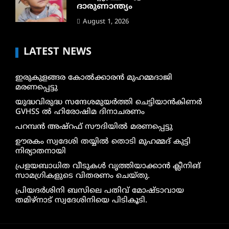
ദാരുണാന്ത്യം
August 1, 2026
LATEST NEWS
ഇരുകുളങ്ങര കോൽക്കാരൻ മുഹമ്മദാജി
മരണപ്പെട്ടു
യുദ്ധവിരുദ്ധ സന്ദേശമുയർത്തി ചെട്ടിയാൻകിണർ
GVHSS ൽ ഹിരോഷിമ ദിനാചരണം
പറമ്പൻ അഷ്‌റഫ് സൗദിയിൽ മരണപ്പെട്ടു
ഊരകം സ്വദേശി തയ്യിൽ തൊടി മുഹമ്മദ് കുട്ടി
നിര്യാതനായി
പ്രളയബാധിത വീടുകൾ വൃത്തിയാക്കാൻ ക്ലീനിങ്
സാമഗ്രികളുടെ വിതരണം ചെയ്തു.
പ്രിയദർശിനി ബസിലെ പതിവ് മോഷ്ടാവായ
തമിഴ്നാട് സ്വദേശിനിയെ പിടികൂടി.