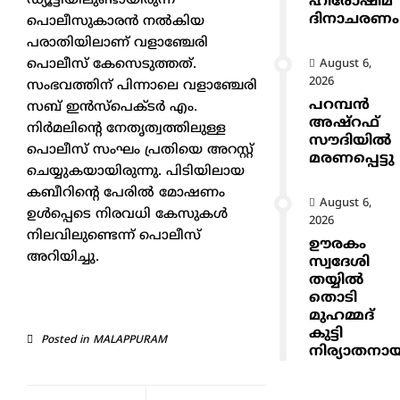
ഡ്യൂട്ടിയിലുണ്ടായിരുന്ന
ഹിരോഷിമ
ദിനാചരണം
പൊലീസുകാരൻ നൽകിയ
പരാതിയിലാണ് വളാഞ്ചേരി
പൊലീസ് കേസെടുത്തത്.
August 6,
2026
സംഭവത്തിന് പിന്നാലെ വളാഞ്ചേരി
പറമ്പൻ
സബ് ഇൻസ്പെക്ടർ എം.
അഷ്‌റഫ്
നിർമലിന്റെ നേതൃത്വത്തിലുള്ള
സൗദിയിൽ
പൊലീസ് സംഘം പ്രതിയെ അറസ്റ്റ്
മരണപ്പെട്ടു
ചെയ്യുകയായിരുന്നു. പിടിയിലായ
കബീറിന്റെ പേരിൽ മോഷണം
August 6,
ഉൾപ്പെടെ നിരവധി കേസുകൾ
2026
നിലവിലുണ്ടെന്ന് പൊലീസ്
ഊരകം
അറിയിച്ചു.
സ്വദേശി
തയ്യിൽ
തൊടി
മുഹമ്മദ്
കുട്ടി
Posted in
MALAPPURAM
നിര്യാതനാ