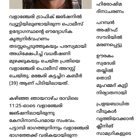
ഹിരോഷിമ
ദിനാചരണം
വളാഞ്ചേരി ട്രാഫിക് ജങ്ഷനിൽ
പറമ്പൻ
ഡ്യൂട്ടിയിലുണ്ടായിരുന്ന പൊലീസ്
അഷ്‌റഫ്
ഉദ്യോഗസ്ഥന്റെ ഔദ്യോഗിക
സൗദിയിൽ
കൃത്യനിർവഹണം
മരണപ്പെട്ടു
തടസ്സപ്പെടുത്തുകയും പരസ്യമായി
അധിക്ഷേപിച്ച് വധഭീഷണി
ഊരകം
മുഴക്കുകയും ചെയ്ത പ്രതിയെ
സ്വദേശി
വളാഞ്ചേരി പൊലീസ് അറസ്റ്റ്
തയ്യിൽ
ചെയ്തു. മങ്കേരി കട്ടച്ചിറ കബീർ
തൊടി
(39) ആണ് പിടിയിലായത്.
മുഹമ്മദ് കുട്ടി
നിര്യാതനായി
കഴിഞ്ഞ ഞായറാഴ്ച രാവിലെ
പ്രളയബാധിത
11:25-ഓടെ വളാഞ്ചേരി
വീടുകൾ
ജങ്ഷനിലായിരുന്നു
വൃത്തിയാക്കാൻ
കേസിനാസ്പദമായ സംഭവം.
ക്ലീനിങ്
പട്ടാമ്പി ഭാഗത്തുനിന്നും വളാഞ്ചേരി
സാമഗ്രികളുടെ
ഭാഗത്തേക്ക് വരികയായിരുന്ന