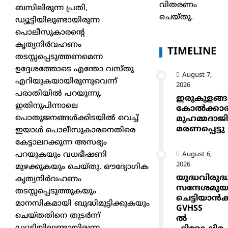
വിതരണം
ബസിലിരുന്ന പ്രതി,
ചെയ്തു.
ഡ്യൂട്ടിയിലുണ്ടായിരുന്ന
പൊലീസുകാരന്റെ
കൃത്യനിർവഹണം
TIMELINE
തടസ്സപ്പെടുത്തണമെന്ന
ഉദ്ദേശത്തോടെ എന്തോ വസ്തു
August 7,
എറിയുകയായിരുന്നുവെന്ന്
2026
പരാതിയിൽ പറയുന്നു.
ഇരുകുളങ്
ഇതിനുപിന്നാലെ
കോൽക്കാ
പൊതുജനങ്ങൾക്കിടയിൽ വെച്ച്
മുഹമ്മദാജ
മരണപ്പെട്ടു
ഇയാൾ പൊലീസുകാരനെതിരെ
കേട്ടാലറക്കുന്ന അസഭ്യം
പറയുകയും വധഭീഷണി
August 6,
2026
മുഴക്കുകയും ചെയ്തു. ഔദ്യോഗിക
യുദ്ധവിരുദ്
കൃത്യനിർവഹണം
സന്ദേശമുയ
തടസ്സപ്പെടുത്തുകയും
ചെട്ടിയാ
മാനസികമായി ബുദ്ധിമുട്ടിക്കുകയും
GVHSS
ചെയ്തതിനെ തുടർന്ന്
ൽ