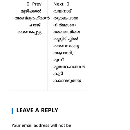
Prev
Next
മൂഴിക്കൽ
വയനാട്
അബ്ദുറഹ്‌മാൻ
തുരങ്കപാത
ഹാജി
നിർമ്മാണ
മരണപ്പെട്ടു
മേഖലയിലെ
മണ്ണിടിച്ചിൽ:
മരണസംഖ്യ
ആറായി,
മൂന്ന്
മൃതദേഹങ്ങൾ
കൂടി
കണ്ടെടുത്തു
LEAVE A REPLY
Your email address will not be