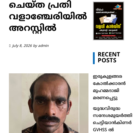
ചെയ്ത പ്രതി
വളാഞ്ചേരിയിൽ
അറസ്റ്റിൽ
July 8, 2026
by
admin
RECENT
POSTS
ഇരുകുളങ്ങര
കോൽക്കാരൻ
മുഹമ്മദാജി
മരണപ്പെട്ടു
യുദ്ധവിരുദ്ധ
സന്ദേശമുയർത്തി
ചെട്ടിയാൻകിണർ
GVHSS ൽ