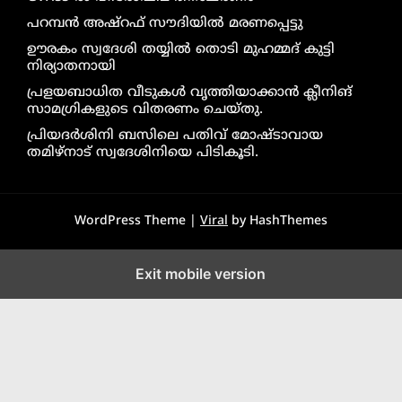
പറമ്പൻ അഷ്‌റഫ് സൗദിയിൽ മരണപ്പെട്ടു
ഊരകം സ്വദേശി തയ്യിൽ തൊടി മുഹമ്മദ് കുട്ടി
നിര്യാതനായി
പ്രളയബാധിത വീടുകൾ വൃത്തിയാക്കാൻ ക്ലീനിങ്
സാമഗ്രികളുടെ വിതരണം ചെയ്തു.
പ്രിയദർശിനി ബസിലെ പതിവ് മോഷ്ടാവായ
തമിഴ്നാട് സ്വദേശിനിയെ പിടികൂടി.
WordPress Theme |
Viral
by HashThemes
Exit mobile version