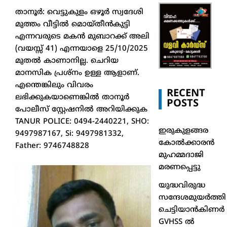
താനൂർ: വെട്ടുകുളം ഒഴൂർ സ്വദേശി
മുത്തം വീട്ടിൽ മൊയ്തീൻകുട്ടി
എന്നവരുടെ മകൻ മുബാറക്ക് അലി
(വയസ്സ് 41) എന്നയാളെ 25/10/2025
മുതൽ കാണാനില്ല. ചെറിയ
മാനസിക പ്രശ്നം ഉള്ള ആളാണ്.
എന്തെങ്കിലും വിവരം
RECENT
ലഭിക്കുകയാണെങ്കിൽ താനൂർ
POSTS
പോലീസ് സ്റ്റേഷനിൽ അറിയിക്കുക
TANUR POLICE: 0494-2440221, SHO:
ഇരുകുളങ്ങര
9497987167, Si: 9497981332,
കോൽക്കാരൻ
Father: 9746748828
മുഹമ്മദാജി
മരണപ്പെട്ടു
യുദ്ധവിരുദ്ധ
സന്ദേശമുയർത്തി
ചെട്ടിയാൻകിണർ
GVHSS ൽ