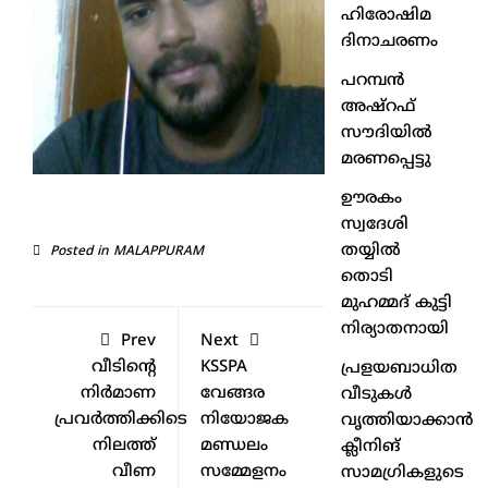
ഹിരോഷിമ
ദിനാചരണം
പറമ്പൻ
അഷ്‌റഫ്
സൗദിയിൽ
മരണപ്പെട്ടു
ഊരകം
സ്വദേശി
തയ്യിൽ
Posted in
MALAPPURAM
തൊടി
മുഹമ്മദ് കുട്ടി
നിര്യാതനായി
Prev
Next
വീടിന്റെ
KSSPA
പ്രളയബാധിത
നിർമാണ
വേങ്ങര
വീടുകൾ
പ്രവർത്തിക്കിടെ
നിയോജക
വൃത്തിയാക്കാൻ
നിലത്ത്
മണ്ഡലം
ക്ലീനിങ്
വീണ
സമ്മേളനം
സാമഗ്രികളുടെ