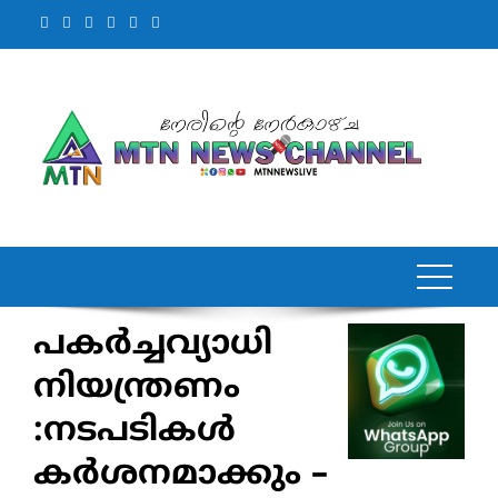
Skip
to
content
പകര്‍ച്ചവ്യാധി
നിയന്ത്രണം
:നടപടികള്‍
കര്‍ശനമാക്കും –