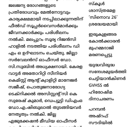
സ്കൂൾ
ജലജന്യ രോഗങ്ങളുടെ
ശാസ്ത്രമേള
പ്രതിരോധവും മേല്‍നോട്ടവും
‘സിനൊവ 26’
കാര്യക്ഷമമായി നടപ്പിലാക്കുന്നതിന്
ശ്രദ്ധേയമായി
ഫീല്‍ഡ് സൂപ്പര്‍വൈസര്‍മാര്‍ക്കും
ജീവനക്കാര്‍ക്കും പരിശീലനം
ഇരുകുളങ്ങര
നല്‍കി. മലപ്പുറം സൂര്യ റിജന്‍സി
കോൽക്കാരൻ
ഹാളില്‍ നടത്തിയ പരിശീലനം ഡി
മുഹമ്മദാജി
എം ഒ ഉദ്ഘാടനം ചെയ്തു. ജില്ലാ
മരണപ്പെട്ടു
സര്‍വേലന്‍സ് ഓഫീസര്‍ ഡോ.
യുദ്ധവിരുദ്ധ
സി.സുബിന്‍ അധ്യക്ഷനായി. കേരള
സന്ദേശമുയർത്തി
വാട്ടര്‍ അതോറിറ്റി സീനിയര്‍
ചെട്ടിയാൻകിണർ
കെമിസ്റ്റ് ആന്റ് ക്വാളിറ്റി മാനേജര്‍
GVHSS ൽ
സജീഷ്, പൊതുജനാരോഗ്യ
ഹിരോഷിമ
ടെക്‌നിക്കല്‍ അസിസ്റ്റന്റ് സി കെ
ദിനാചരണം
സുരേഷ് കുമാര്‍, ഡെപ്യൂട്ടി ഡിഎംഒ
ഡോ.എ.ഷിബുലാല്‍ തുടങ്ങിയവര്‍
പറമ്പൻ
നേതൃത്വം നല്‍കി. ജില്ല
അഷ്‌റഫ്
എജുക്കേഷന്‍ മീഡിയ ഓഫീസര്‍
സൗദിയിൽ