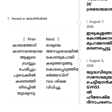
26’
ശ്രദ്ധേയമാ
Posted in
MALAPPURAM
August 7,
2026
ഇരുകുളങ്
കോൽക്കാ
Prev
Next
മുഹമ്മദാജ
കാരാത്തോട്
ഭാര്യയെ
മരണപ്പെട്ടു
കാണാതെയായ
അറവുശാലയില്‍
ആളുടെ
കൊണ്ടുപോയി
August 6,
ഡ്രസ്സും
കഴുത്തറുത്തു
2026
ചെരിപ്പും
കൊലപ്പെടുത്തിയ
യുദ്ധവിരുദ്
പുഴവക്കിൽ
ഭര്‍ത്താവിന്
സന്ദേശമുയ
കണ്ടെത്തി
വധ ശിക്ഷ
ചെട്ടിയാ
GVHSS
തിരച്ചിൽ
വിധിച്ചു.
ൽ
തുടരുന്നു.
ഹിരോഷിമ
ദിനാചരണം