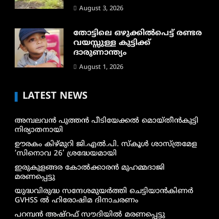
August 3, 2026
തോട്ടിലെ ഒഴുക്കിൽപെട്ട് രണ്ടര
വയസ്സുള്ള കുട്ടിക്ക്
ദാരുണാന്ത്യം
August 1, 2026
LATEST NEWS
അമ്പലവൻ പുത്തൻ പീടിയേക്കൽ മൊയ്തീൻകുട്ടി
നിര്യാതനായി
ഊരകം കിഴ്മുറി ജി.എൽ.പി. സ്കൂൾ ശാസ്ത്രമേള
‘സിനൊവ 26’ ശ്രദ്ധേയമായി
ഇരുകുളങ്ങര കോൽക്കാരൻ മുഹമ്മദാജി
മരണപ്പെട്ടു
യുദ്ധവിരുദ്ധ സന്ദേശമുയർത്തി ചെട്ടിയാൻകിണർ
GVHSS ൽ ഹിരോഷിമ ദിനാചരണം
പറമ്പൻ അഷ്‌റഫ് സൗദിയിൽ മരണപ്പെട്ടു