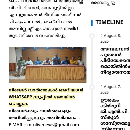
കെപി സാദിഖ് അലി ബയോളജിസ്റ്റ്
മരണപ്പെട്ടു
വി.വി. ദിനേശ്, ഡെപ്യൂട്ടി ജില്ലാ
എഡ്യൂക്കേഷന്‍ മീഡിയ ഓഫീസര്‍
TIMELINE
പി.എം.ഫസല്‍ , ടെക്‌നിക്കല്‍
അസിസ്റ്റന്റ് എം ഷാഹുല്‍ അമീദ്
തുടങ്ങിയവര്‍ സംസാരിച്ചു.
August 8,
2026
അമ്പലവൻ
പുത്തൻ
പീടിയേക്ക
മൊയ്തീൻകുട
നിര്യാതനാ
August 7,
നിങ്ങൾ വാർത്തകൾ അറിയാന്‍
2026
WHATSAPP ഗ്രൂപ്പിൽ ജോയിൻ
ഊരകം
ചെയ്യുക
കിഴ്മുറി
നിങ്ങൾക്കും വാർത്തകളും
ജി.എൽ.പി.
സ്കൂൾ
അറിയിപ്പുകളും അറിയിക്കാം…
ശാസ്ത്രമേ
E MAIL : mtnlivenews@gmail.com
‘സിനൊവ