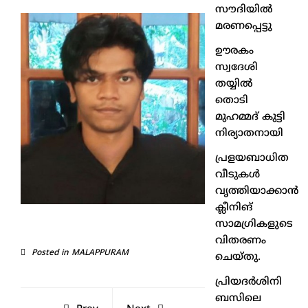
സൗദിയിൽ
മരണപ്പെട്ടു
ഊരകം
സ്വദേശി
തയ്യിൽ
തൊടി
മുഹമ്മദ് കുട്ടി
നിര്യാതനായി
പ്രളയബാധിത
വീടുകൾ
വൃത്തിയാക്കാൻ
ക്ലീനിങ്
സാമഗ്രികളുടെ
വിതരണം
Posted in
MALAPPURAM
ചെയ്തു.
പ്രിയദർശിനി
ബസിലെ