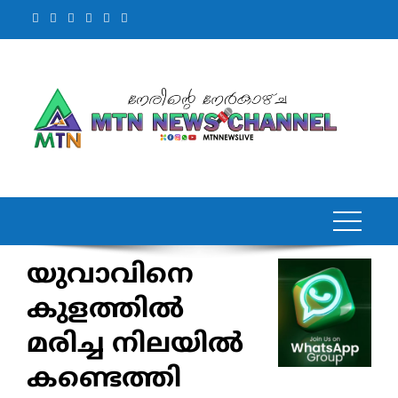
Skip
to
content
യുവാവിനെ
കുളത്തിൽ
മരിച്ച നിലയിൽ
കണ്ടെത്തി