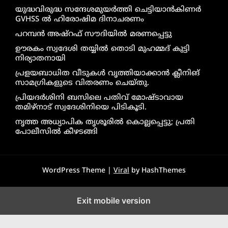
യുദ്ധവിരുദ്ധ സന്ദേശമുയർത്തി ചെട്ടിയാൻകിണർ
GVHSS ൽ ഹിരോഷിമ ദിനാചരണം
പറമ്പൻ അഷ്‌റഫ് സൗദിയിൽ മരണപ്പെട്ടു
ഊരകം സ്വദേശി തയ്യിൽ തൊടി മുഹമ്മദ് കുട്ടി
നിര്യാതനായി
പ്രളയബാധിത വീടുകൾ വൃത്തിയാക്കാൻ ക്ലീനിങ്
സാമഗ്രികളുടെ വിതരണം ചെയ്തു.
പ്രിയദർശിനി ബസിലെ പതിവ് മോഷ്ടാവായ
തമിഴ്നാട് സ്വദേശിനിയെ പിടികൂടി.
നൃത്ത അധ്യാപിക തൃശൂരിൽ കൊല്ലപ്പെട്ടു; പ്രതി
പോലീസിൽ കീഴടങ്ങി
WordPress Theme |
Viral
by HashThemes
Exit mobile version