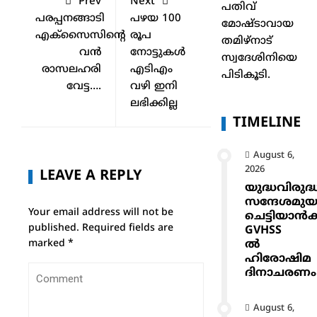
Prev
Next
പതിവ്
പരപ്പനങ്ങാടി
പഴയ 100
മോഷ്ടാവായ
എക്‌സൈസിന്റെ
രൂപ
തമിഴ്നാട്
വന്‍
നോട്ടുകൾ
സ്വദേശിനിയെ
രാസലഹരി
എടിഎം
പിടികൂടി.
വേട്ട….
വഴി ഇനി
ലഭിക്കില്ല
TIMELINE
August 6,
2026
LEAVE A REPLY
യുദ്ധവിരുദ്
സന്ദേശമുയ
Your email address will not be
ചെട്ടിയാ
published.
Required fields are
GVHSS
ൽ
marked
*
ഹിരോഷിമ
ദിനാചരണം
August 6,