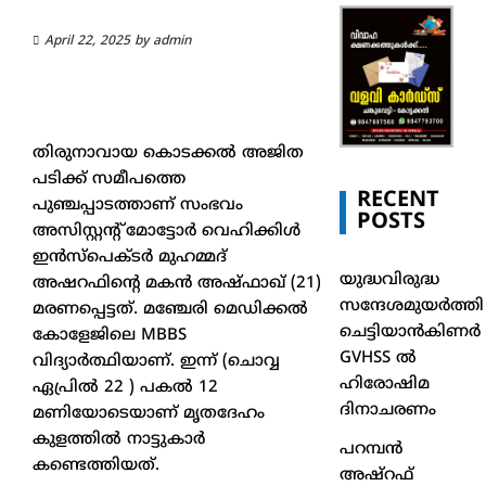
April 22, 2025
by
admin
തിരുനാവായ കൊടക്കൽ അജിത
പടിക്ക് സമീപത്തെ
RECENT
പുഞ്ചപ്പാടത്താണ് സംഭവം
POSTS
അസിസ്റ്റൻ്റ് മോട്ടോർ വെഹിക്കിൾ
ഇൻസ്പെക്ടർ മുഹമ്മദ്
യുദ്ധവിരുദ്ധ
അഷറഫിൻ്റെ മകൻ അഷ്ഫാഖ് (21)
സന്ദേശമുയർത്തി
മരണപ്പെട്ടത്. മഞ്ചേരി മെഡിക്കൽ
ചെട്ടിയാൻകിണർ
കോളേജിലെ MBBS
GVHSS ൽ
വിദ്യാർത്ഥിയാണ്. ഇന്ന് (ചൊവ്വ
ഹിരോഷിമ
ഏപ്രിൽ 22 ) പകൽ 12
ദിനാചരണം
മണിയോടെയാണ് മൃതദേഹം
കുളത്തിൽ നാട്ടുകാർ
പറമ്പൻ
കണ്ടെത്തിയത്.
അഷ്‌റഫ്