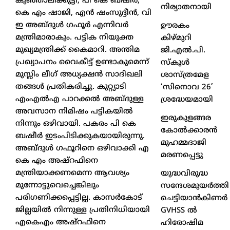
കുഞ്ഞാലിക്കുട്ടി, പി കെ ബഷീര്‍,
നിര്യാതനായി
കെ എം ഷാജി, എന്‍ ഷംസുദ്ദീന്‍, വി
ഇ അബ്ദുള്‍ ഗഫൂര്‍ എന്നിവര്‍
ഊരകം
മന്ത്രിമാരാകും. പട്ടിക നിയുക്ത
കിഴ്മുറി
മുഖ്യമന്ത്രിക്ക് കൈമാറി. അന്തിമ
ജി.എൽ.പി.
പ്രഖ്യാപനം വൈകീട്ട് ഉണ്ടാകുമെന്ന്
സ്കൂൾ
മുസ്ലിം ലീഗ് അധ്യക്ഷന്‍ സാദിഖലി
ശാസ്ത്രമേള
തങ്ങള്‍ പ്രതികരിച്ചു. കുറ്റ്യാടി
‘സിനൊവ 26’
എംഎല്‍എ പാറക്കല്‍ അബ്ദുള്ള
ശ്രദ്ധേയമായി
അവസാന നിമിഷം പട്ടികയില്‍
ഇരുകുളങ്ങര
നിന്നും ഒഴിവായി. പകരം പി കെ
കോൽക്കാരൻ
ബഷീര്‍ ഇടംപിടിക്കുകയായിരുന്നു.
മുഹമ്മദാജി
അബ്ദുള്‍ ഗഫൂറിനെ ഒഴിവാക്കി എ
മരണപ്പെട്ടു
കെ എം അഷ്‌റഫിനെ
മന്ത്രിയാക്കണമെന്ന ആവശ്യം
യുദ്ധവിരുദ്ധ
മുന്നോട്ടുവെച്ചെങ്കിലും
സന്ദേശമുയർത്തി
പരിഗണിക്കപ്പെട്ടില്ല. കാസര്‍കോട്
ചെട്ടിയാൻകിണർ
ജില്ലയില്‍ നിന്നുള്ള പ്രതിനിധിയായി
GVHSS ൽ
എകെഎം അഷ്‌റഫിനെ
ഹിരോഷിമ