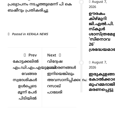
August 7,
പ്രഖ്യാപനം നടച്ചത്തുമെന്ന് പി കെ
2026
ബഷീറും പ്രതികരിച്ചു
ഊരകം
കിഴ്മുറി
ജി.എൽ.പി.
സ്കൂൾ
ശാസ്ത്രമേ
Posted in
KERALA NEWS
‘സിനൊവ
26’
ശ്രദ്ധേയമാ
Prev
Next
കോട്ടക്കലിൽ
വിദ്വേഷ
August 7,
എം.ഡി.എം.എയുമായി
പ്രചാരണങ്ങൾ
2026
വേങ്ങര
ഇനിയെങ്കിലും
ഇരുകുളങ്
കോൽക്കാ
സ്വദേശികൾ
അവസാനിപ്പിക്കണം:
മുഹമ്മദാജ
ഉൾപ്പെടെ
റസാഖ്
മരണപ്പെട്ടു
മൂന്ന് പേർ
പാലേരി
പിടിയിൽ