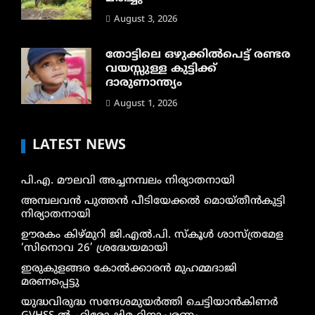
August 3, 2026
തോട്ടിലെ ഒഴുക്കിൽപെട്ട് രണ്ടര
വയസ്സുള്ള കുട്ടിക്ക്
ദാരുണാന്ത്യം
August 1, 2026
LATEST NEWS
പി.എ. മൗലവി അച്ചനമ്പലം നിര്യാതനായി
അമ്പലവൻ പുത്തൻ പീടിയേക്കൽ മൊയ്തീൻകുട്ടി
നിര്യാതനായി
ഊരകം കിഴ്മുറി ജി.എൽ.പി. സ്കൂൾ ശാസ്ത്രമേള
‘സിനൊവ 26’ ശ്രദ്ധേയമായി
ഇരുകുളങ്ങര കോൽക്കാരൻ മുഹമ്മദാജി
മരണപ്പെട്ടു
യുദ്ധവിരുദ്ധ സന്ദേശമുയർത്തി ചെട്ടിയാൻകിണർ