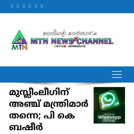
Skip
to
content
മുസ്ലീംലീഗിന്
അഞ്ച് മന്ത്രിമാര്‍
തന്നെ; പി കെ
ബഷീര്‍