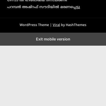
GVHSS ൽ ഹിരോഷിമ ദിനാചരണം
പറമ്പൻ അഷ്‌റഫ് സൗദിയിൽ മരണപ്പെട്ടു
WordPress Theme |
Viral
by HashThemes
Exit mobile version