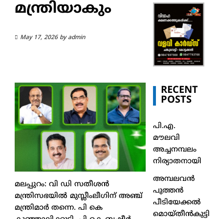
മന്ത്രിയാകും
May 17, 2026
by
admin
RECENT
POSTS
പി.എ.
മൗലവി
അച്ചനമ്പലം
നിര്യാതനായി
അമ്പലവൻ
മലപ്പുറം: വി ഡി സതീശന്‍
പുത്തൻ
മന്ത്രിസഭയില്‍ മുസ്ലീംലീഗിന് അഞ്ച്
പീടിയേക്കൽ
മന്ത്രിമാര്‍ തന്നെ. പി കെ
മൊയ്തീൻകുട്ടി