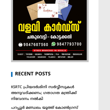
RECENT POSTS
KSRTC പ്രിയദർശിനി സർവ്വീസുകൾ
അനുവദിക്കണം; ഗതാഗത മന്ത്രിക്ക്
നിവേദനം നൽകി
പറപ്പൂർ മണ്ഡലം യൂത്ത് കോൺഗ്രസ്