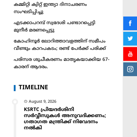
കമ്മിറ്റി ക്വിറ്റ് ഇന്ത്യാ ദിനാചരണം
സംഘടിപ്പിച്ചു
എടക്കാപറമ്പ് സ്വദേശി പണ്ടാറപ്പെട്ടി
മുനീർ മരണപ്പെട്ടു
കോഹിനൂർ ലോറിത്താവളത്തിന് സമീപം
വീണ്ടും കാറപകടം; രണ്ട് പേർക്ക് പരിക്ക്
പരിസര ശുചീകരണം മാതൃകയാക്കിയ 67-
കാരന് ആദരം.
TIMELINE
August 9, 2026
KSRTC പ്രിയദർശിനി
സർവ്വീസുകൾ അനുവദിക്കണം;
ഗതാഗത മന്ത്രിക്ക് നിവേദനം
നൽകി