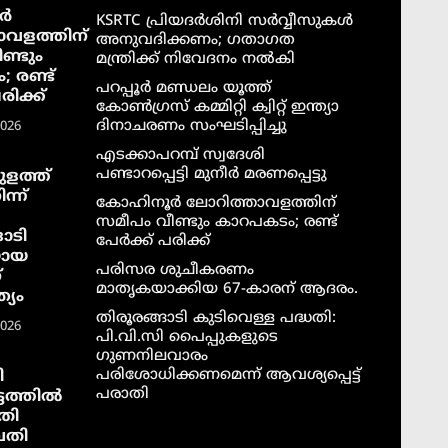
ർ
KSRTC പ്രിയദർശിനി സർവ്വീസുകൾ
ാവളത്തിന്
അനുവദിക്കണം; ഗതാഗത
ണ്ടും
മന്ത്രിക്ക് നിവേദനം നൽകി
 രണ്ട്
പറപ്പൂർ മണ്ഡലം യൂത്ത്
രിക്ക്
കോൺഗ്രസ് കമ്മിറ്റി ക്വിറ്റ് ഇന്ത്യാ
ദിനാചരണം സംഘടിപ്പിച്ചു
2026
എടക്കാപറമ്പ് സ്വദേശി
പണ്ടാറപ്പെട്ടി മുനീർ മരണപ്പെട്ടു
ളത്ത്
ന്ന്
കോഹിനൂർ ലോറിത്താവളത്തിന്
സമീപം വീണ്ടും കാറപകടം; രണ്ട്
ാടി
പേർക്ക് പരിക്ക്
യായ
പരിസര ശുചീകരണം
്
മാതൃകയാക്കിയ 67-കാരന് ആദരം.
്യം
തിരൂരങ്ങാടി കുടിവെള്ള പദ്ധതി:
2026
പി.വി.സി പൈപ്പുകളുടെ
ഗുണനിലവാരം
പരിശോധിക്കണമെന്ന് ആവശ്യപ്പെട്ട്
ി
പരാതി
ടത്തില്‍
തി
വതി