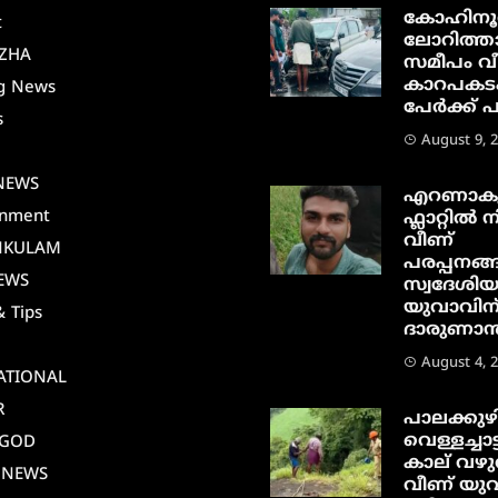
കോഹിനൂ
t
ലോറിത്ത
ZHA
സമീപം വീ
കാറപകടം;
g News
പേർക്ക് പ
s
August 9, 
i
NEWS
എറണാകു
inment
ഫ്ലാറ്റിൽ നി
വീണ്
NKULAM
പരപ്പനങ്ങ
EWS
സ്വദേശി
യുവാവിന
& Tips
ദാരുണാന്ത
August 4, 
ATIONAL
R
പാലക്കുഴ
വെള്ളച്ചാട്
AGOD
കാല് വഴു
 NEWS
വീണ് യു