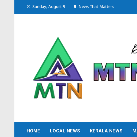
Skip
Sunday, August 9
News That Matters
to
content
HOME
LOCAL NEWS
KERALA NEWS
M