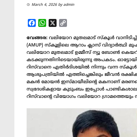
March 4, 2026
by
admin
Facebook
WhatsApp
X
Copy
Link
വേങ്ങര:
വലിയോറ മുതലമാട് സ്കൂൾ വാനിടിച്ച് വ
(AMUP) സ്കൂളിലെ ആറാം ക്ലാസ് വിദ്യാർത്ഥി മു
വലിയോറ മുതലമാട് ഉമ്മീസ് ന്യൂ ബോൺ കെയറിന്
കടക്കുന്നതിനിടെയായിരുന്നു അപകടം. ഓട്ടോയിൽ
റിസ്‌വാനെ എതിർദിശയിൽ നിന്നും വന്ന സ്കൂൾ വ
ആശുപത്രിയിൽ എത്തിച്ചെങ്കിലും ജീവൻ രക്ഷ
മകൻ മോയൻ ഇസ്മായീലിന്റെ മകനാണ് മരണപ്പെട്
സ്വദേശികളായ കുടുംബം ഇപ്പോൾ പാണ്ടികശാല വെസ
റിസ്‌വാന്റെ വിയോഗം വലിയോറ ഗ്രാമത്തെയും സ