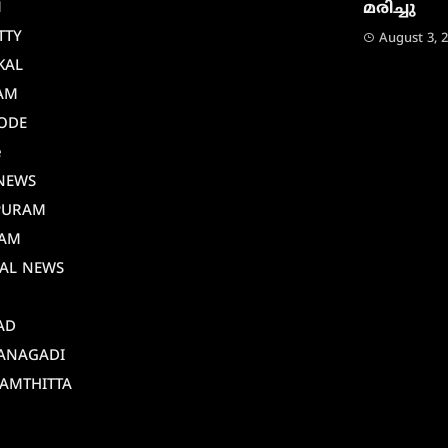
M
മരിച്ചു
TTY
August 3, 
KAL
AM
ODE
e
NEWS
PURAM
AM
AL NEWS
AD
ANAGADI
AMTHITTA