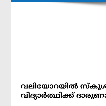
വലിയോറയിൽ സ്കൂൾ വാ
വിദ്യാർത്ഥിക്ക് ദാരുണാ