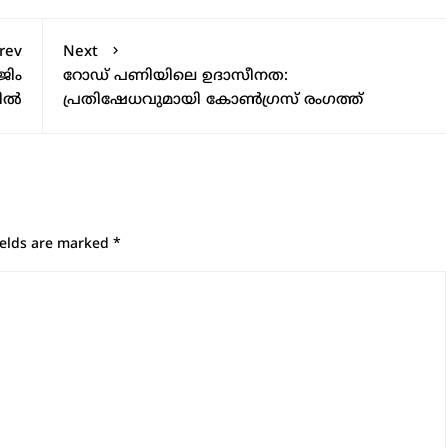
rev
Next
ജിം
റോഡ് പണിയിലെ ഉദാസീനത:
റിൽ
പ്രതിഷേധവുമായി കോൺഗ്രസ് രംഗത്ത്
ields are marked
*