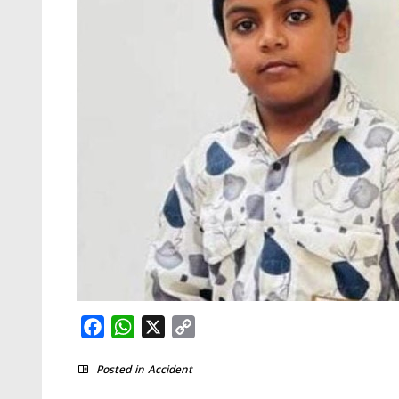
Facebook
WhatsApp
X
Copy
Link
Posted in
Accident