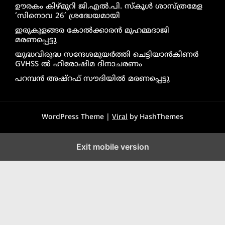
ഊരകം കിഴ്മുറി ജി.എൽ.പി. സ്കൂൾ ശാസ്ത്രമേള
‘സിനൊവ 26’ ശ്രദ്ധേയമായി
ഇരുകുളങ്ങര കോൽക്കാരൻ മുഹമ്മദാജി
മരണപ്പെട്ടു
യുദ്ധവിരുദ്ധ സന്ദേശമുയർത്തി ചെട്ടിയാൻകിണർ
GVHSS ൽ ഹിരോഷിമ ദിനാചരണം
പറമ്പൻ അഷ്‌റഫ് സൗദിയിൽ മരണപ്പെട്ടു
WordPress Theme |
Viral
by HashThemes
Exit mobile version