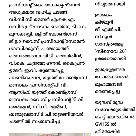
നിര്യാതനായി
പ്രസിഡന്റ് കെ. രാധാകൃഷ്ണൻ
അധ്യക്ഷത വഹിച്ച ചടങ്ങ്
ഊരകം
ഡി.സി.സി മെമ്പർ എ.കെ.എ.
കിഴ്മുറി
നസീർ ഉദ്ഘാടനം ചെയ്തു. ടി.കെ.
ജി.എൽ.പി.
മൂസക്കുട്ടി, ദളിത് കോൺഗ്രസ്
സ്കൂൾ
ജില്ലാ വൈസ് പ്രസിഡന്റ് സോമൻ
ശാസ്ത്രമേള
ഗാന്ധിക്കുന്ന്, പഞ്ചായത്ത്
‘സിനൊവ 26’
മെമ്പർമാരായ വി.ടി. മൊയ്തീൻ,
ശ്രദ്ധേയമായി
വി.കെ. ചന്ദ്രമോഹനൻ, കൈപ്രൻ
ഇരുകുളങ്ങര
ഉമ്മർ, ഇ.വി. കുഞ്ഞാപ്പു
കോൽക്കാരൻ
പാണ്ടികശാല, യൂത്ത് കോൺഗ്രസ്
മുഹമ്മദാജി
മണ്ഡലം പ്രസിഡന്റ് പി.വി.
മരണപ്പെട്ടു
ആസിഫ്, യൂത്ത് കോൺഗ്രസ്
മണ്ഡലം വൈസ് പ്രസിഡന്റ് ടി.വി.
യുദ്ധവിരുദ്ധ
അർജുൻ, സി.വി. മുജീബ്,
സന്ദേശമുയർത്തി
ഷണ്മുഖദാസ് ടി.പി തുടങ്ങിയവർ
ചെട്ടിയാൻകിണർ
ചടങ്ങിൽ സംബന്ധിച്ചു.
GVHSS ൽ
ഹിരോഷിമ