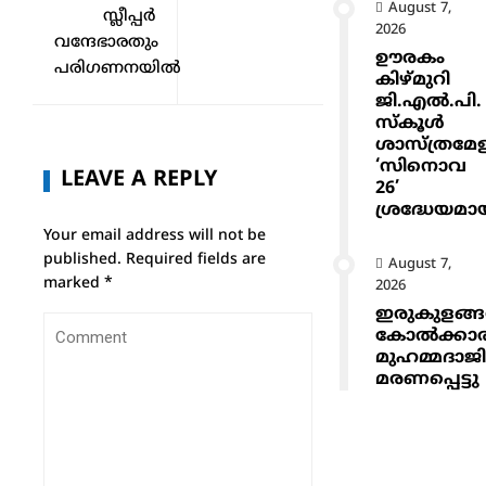
August 7,
സ്ലീപ്പർ
2026
വന്ദേഭാരതും
ഊരകം
പരിഗണനയിൽ
കിഴ്മുറി
ജി.എൽ.പി.
സ്കൂൾ
ശാസ്ത്രമേ
‘സിനൊവ
LEAVE A REPLY
26’
ശ്രദ്ധേയമാ
Your email address will not be
published.
Required fields are
August 7,
marked
*
2026
ഇരുകുളങ്
കോൽക്കാ
മുഹമ്മദാജ
മരണപ്പെട്ടു