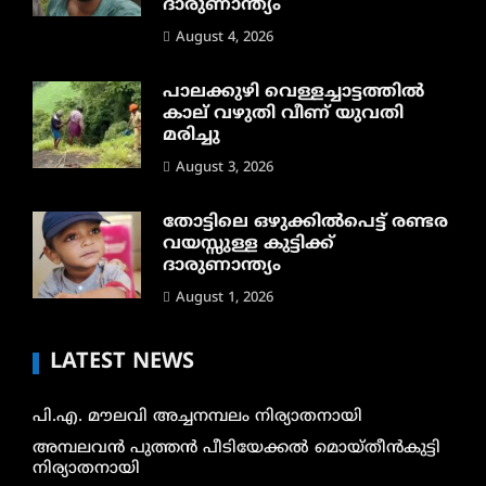
ദാരുണാന്ത്യം
August 4, 2026
പാലക്കുഴി വെള്ളച്ചാട്ടത്തില്‍
കാല് വഴുതി വീണ് യുവതി
മരിച്ചു
August 3, 2026
തോട്ടിലെ ഒഴുക്കിൽപെട്ട് രണ്ടര
വയസ്സുള്ള കുട്ടിക്ക്
ദാരുണാന്ത്യം
August 1, 2026
LATEST NEWS
പി.എ. മൗലവി അച്ചനമ്പലം നിര്യാതനായി
അമ്പലവൻ പുത്തൻ പീടിയേക്കൽ മൊയ്തീൻകുട്ടി
നിര്യാതനായി