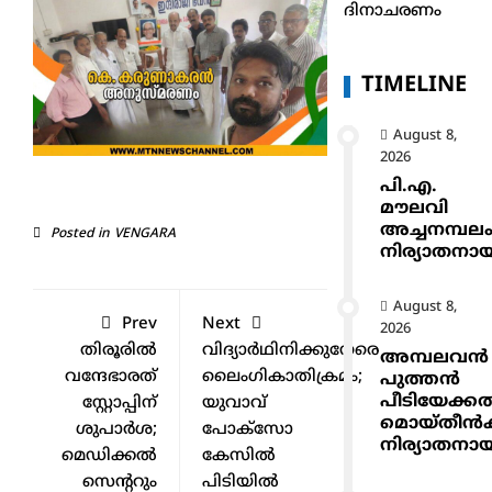
ദിനാചരണം
TIMELINE
August 8,
2026
പി.എ.
മൗലവി
അച്ചനമ്പല
Posted in
VENGARA
നിര്യാതനാ
August 8,
Prev
Next
2026
തിരൂരിൽ
വിദ്യാര്‍ഥിനിക്കുനേരെ
അമ്പലവൻ
വന്ദേഭാരത്
ലൈംഗികാതിക്രമം;
പുത്തൻ
പീടിയേക്ക
സ്റ്റോപ്പിന്
യുവാവ്
മൊയ്തീൻകുട
ശുപാർശ;
പോക്‌സോ
നിര്യാതനാ
മെഡിക്കൽ
കേസില്‍
സെന്ററും
പിടിയില്‍