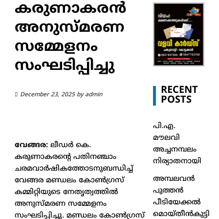
കരുണാകരൻ
അനുസ്മരണ
സമ്മേളനം
സംഘടിപ്പിച്ചു
RECENT
December 23, 2025
by
admin
POSTS
പി.എ.
മൗലവി
വേങ്ങര:
ലീഡർ കെ.
അച്ചനമ്പലം
കരുണാകരന്റെ പതിനഞ്ചാം
നിര്യാതനായി
ചരമവാർഷികത്തോടനുബന്ധിച്ച്
അമ്പലവൻ
വേങ്ങര മണ്ഡലം കോൺഗ്രസ്
പുത്തൻ
കമ്മിറ്റിയുടെ നേതൃത്വത്തിൽ
പീടിയേക്കൽ
അനുസ്മരണ സമ്മേളനം
മൊയ്തീൻകുട്ടി
സംഘടിപ്പിച്ചു. മണ്ഡലം കോൺഗ്രസ്