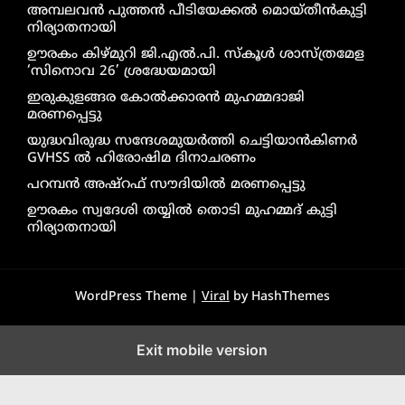
അമ്പലവൻ പുത്തൻ പീടിയേക്കൽ മൊയ്തീൻകുട്ടി
നിര്യാതനായി
ഊരകം കിഴ്മുറി ജി.എൽ.പി. സ്കൂൾ ശാസ്ത്രമേള
‘സിനൊവ 26’ ശ്രദ്ധേയമായി
ഇരുകുളങ്ങര കോൽക്കാരൻ മുഹമ്മദാജി
മരണപ്പെട്ടു
യുദ്ധവിരുദ്ധ സന്ദേശമുയർത്തി ചെട്ടിയാൻകിണർ
GVHSS ൽ ഹിരോഷിമ ദിനാചരണം
പറമ്പൻ അഷ്‌റഫ് സൗദിയിൽ മരണപ്പെട്ടു
ഊരകം സ്വദേശി തയ്യിൽ തൊടി മുഹമ്മദ് കുട്ടി
നിര്യാതനായി
WordPress Theme |
Viral
by HashThemes
Exit mobile version