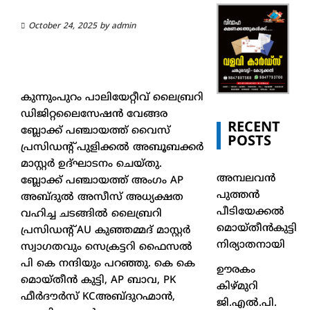
October 24, 2025
by
admin
കുന്നുംപുറം പാലിയേറ്റീവ് ലൈബ്രറി
ഡിജിറ്റലൈസേഷൻ വേങ്ങര
RECENT
ബ്ലോക്ക് പഞ്ചായത്ത് വൈസ്
POSTS
പ്രസിഡന്റ് പുളിക്കല്‍ അബൂബക്കര്‍
മാസ്റ്റര്‍ ഉദ്ഘാടനം ചെയ്തു.
അമ്പലവൻ
ബ്ലോക്ക് പഞ്ചായത്ത് അംഗം AP
പുത്തൻ
അബ്ദുല്‍ അസീസ് അധ്യക്ഷത
പീടിയേക്കൽ
വഹിച്ച ചടങ്ങില്‍ ലൈബ്രറി
മൊയ്തീൻകുട്ടി
പ്രസിഡന്റ് AU കുഞ്ഞമ്മദ് മാസ്റ്റര്‍
നിര്യാതനായി
സ്വാഗതവും സെക്രട്ടറി ഫൈസല്‍
പി കെ നന്ദിയും പറഞ്ഞു. കെ കെ
ഊരകം
മൊയ്തീന്‍ കുട്ടി, AP ബാവ, PK
കിഴ്മുറി
ഫീര്‍ദൗര്‍സ് KCഅബ്ദുറഹ്മാന്‍,
ജി.എൽ.പി.