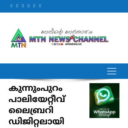
Skip
to
content
കുന്നുംപുറം
പാലിയേറ്റീവ്
ലൈബ്രറി
ഡിജിറ്റലായി