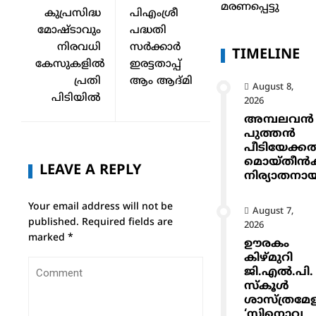
മരണപ്പെട്ടു
കുപ്രസിദ്ധ
പിഎംശ്രീ
മോഷ്ടാവും
പദ്ധതി
നിരവധി
സർക്കാർ
TIMELINE
കേസുകളില്‍
ഇരട്ടതാപ്പ്
പ്രതി
ആം ആദ്മി
August 8,
പിടിയില്‍
2026
അമ്പലവൻ
പുത്തൻ
പീടിയേക്ക
മൊയ്തീൻകുട
LEAVE A REPLY
നിര്യാതനാ
Your email address will not be
August 7,
published.
Required fields are
2026
marked
*
ഊരകം
കിഴ്മുറി
ജി.എൽ.പി.
സ്കൂൾ
ശാസ്ത്രമേ
‘സിനൊവ