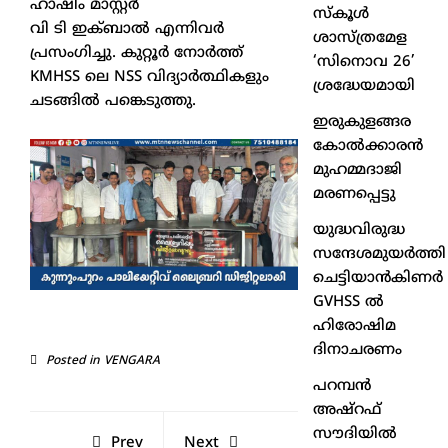
ഹാഷിം മാസ്റ്റര്‍
സ്കൂൾ
വി ടി ഇക്ബാല്‍ എന്നിവര്‍
ശാസ്ത്രമേള
പ്രസംഗിച്ചു. കുറ്റൂര്‍ നോര്‍ത്ത്
‘സിനൊവ 26’
KMHSS ലെ NSS വിദ്യാര്‍ത്ഥികളും
ശ്രദ്ധേയമായി
ചടങ്ങില്‍ പങ്കെടുത്തു.
ഇരുകുളങ്ങര
കോൽക്കാരൻ
മുഹമ്മദാജി
മരണപ്പെട്ടു
യുദ്ധവിരുദ്ധ
സന്ദേശമുയർത്തി
ചെട്ടിയാൻകിണർ
GVHSS ൽ
ഹിരോഷിമ
ദിനാചരണം
Posted in
VENGARA
പറമ്പൻ
അഷ്‌റഫ്
സൗദിയിൽ
Prev
Next