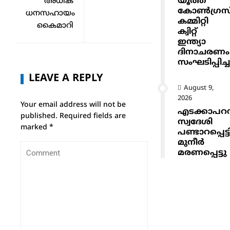
യൂത്ത്
അധിക
കോൺഗ്രസ
ധനസഹായം
കമ്മിറ്റി
കൈമാറി
ക്വിറ്റ്
ഇന്ത്യാ
ദിനാചരണം
സംഘടിപ്പിച്ച
LEAVE A REPLY
August 9,
2026
Your email address will not be
എടക്കാപറമ്
published.
Required fields are
സ്വദേശി
marked
*
പണ്ടാറപ്പെട്ട
മുനീർ
മരണപ്പെട്ടു