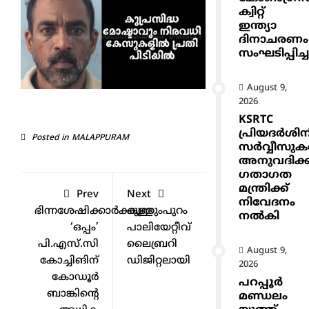
ക്വിറ്റ്
ഇന്ത്യാ
ദിനാചരണം
സംഘടിപ്പിച്ച
August 9,
2026
KSRTC
പ്രിയദർശിന
Posted in
MALAPPURAM
സർവ്വീസു
അനുവദിക്
ഗതാഗത
മന്ത്രിക്ക്
Prev
Next
നിവേദനം
ഭിന്നശേഷിക്കാർക്കുള്ള
കുന്നുംപുറം
നൽകി
‘ഒപ്പം’
പാലിയേറ്റീവ്
പി.എസ്‌.സി
ലൈബ്രറി
August 9,
കോച്ചിങിന്
ഡിജിറ്റലായി
2026
കോഡൂർ
പറപ്പൂർ
ബാങ്കിന്റെ
മണ്ഡലം