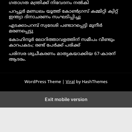
ഗതാഗത മന്ത്രിക്ക് നിവേദനം നൽകി
പറപ്പൂർ മണ്ഡലം യൂത്ത് കോൺഗ്രസ് കമ്മിറ്റി ക്വിറ്റ്
ഇന്ത്യാ ദിനാചരണം സംഘടിപ്പിച്ചു
എടക്കാപറമ്പ് സ്വദേശി പണ്ടാറപ്പെട്ടി മുനീർ
മരണപ്പെട്ടു
കോഹിനൂർ ലോറിത്താവളത്തിന് സമീപം വീണ്ടും
കാറപകടം; രണ്ട് പേർക്ക് പരിക്ക്
പരിസര ശുചീകരണം മാതൃകയാക്കിയ 67-കാരന്
ആദരം.
WordPress Theme |
Viral
by HashThemes
Exit mobile version