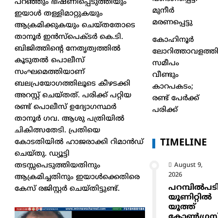
പറഞ്ഞും ഭീഷണിപ്പെടുത്തിയും
മുനീർ
ഇയാള്‍ തള്ളിമാറ്റുകയും
മരണപ്പെട്ടു
ആക്രമിക്കുകയും ചെയ്തതോടെ
താനൂര്‍ ഇന്‍സ്‌പെക്ടര്‍ കെ.ടി.
കോഹിനൂർ
ബിജിത്തിന്റെ നേതൃത്വത്തില്‍
ലോറിത്താവളത്തി
കൂടുതല്‍ പൊലീസ്
സമീപം
സംഘമെത്തിയാണ്
വീണ്ടും
ബലപ്രയോഗത്തിലൂടെ കീഴടക്കി
കാറപകടം;
അറസ്റ്റ് ചെയ്തത്. പരിക്ക് പറ്റിയ
രണ്ട് പേർക്ക്
രണ്ട് പൊലീസ് ഉദ്യോഗസ്ഥര്‍
പരിക്ക്
താനൂര്‍ ഗവ. ആശു പത്രിയില്‍
ചികിത്സതേടി. പ്രതിയെ
TIMELINE
കോടതിയില്‍ ഹാജരാക്കി റിമാന്‍ഡ്
ചെയ്തു. ഡ്യൂട്ടി
തടസ്സപെടുത്തിയതിനും
August 9,
2026
ആക്രമിച്ചതിനും ഇയാള്‍ക്കെതിരെ
പറമ്പിൽപട
കേസ് രജിസ്റ്റര്‍ ചെയ്തിട്ടുണ്ട്.
യൂണിറ്റിൽ
യൂത്ത്
കോൺഗ്രസ