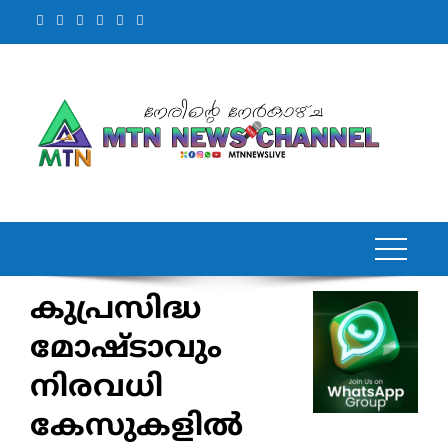
Skip
to
content
കുപ്രസിദ്ധ
മോഷ്ടാവും
നിരവധി
കേസുകളില്‍