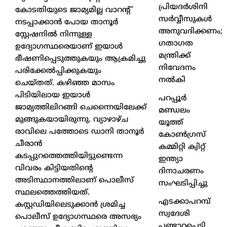
പ്രിയദർശിനി
കോടതിയുടെ ജാമ്യമില്ല വാറന്റ്
സർവ്വീസുകൾ
നടപ്പാക്കാന്‍ പോയ താനൂര്‍
അനുവദിക്കണം;
സ്റ്റേഷനില്‍ നിന്നുള്ള
ഗതാഗത
ഉദ്യോഗസ്ഥരെയാണ് ഇയാള്‍
മന്ത്രിക്ക്
ഭീഷണിപ്പെടുത്തുകയും ആക്രമിച്ചു
നിവേദനം
പരിക്കേല്‍പ്പിക്കുകയും
നൽകി
ചെയ്തത്. കഴിഞ്ഞ മാസം
പിടിയിലായ ഇയാള്‍
പറപ്പൂർ
ജാമ്യത്തിലിറങ്ങി ചെന്നൈയിലേക്ക്
മണ്ഡലം
മുങ്ങുകയായിരുന്നു. വ്യാഴാഴ്ച
യൂത്ത്
രാവിലെ പത്തോടെ ഡാനി താനൂര്‍
കോൺഗ്രസ്
ചീരാന്‍
കമ്മിറ്റി ക്വിറ്റ്
കടപ്പുറത്തെത്തിയിട്ടുണ്ടെന്ന
ഇന്ത്യാ
വിവരം കിട്ടിയതിന്റെ
ദിനാചരണം
അടിസ്ഥാനത്തിലാണ്‌ പൊലീസ്
സംഘടിപ്പിച്ചു
സ്ഥലത്തെത്തിയത്.
എടക്കാപറമ്പ്
കസ്റ്റഡിയിലെടുക്കാന്‍ ശ്രമിച്ച
സ്വദേശി
പൊലീസ് ഉദ്യോഗസ്ഥരെ അസഭ്യം
പണ്ടാറപ്പെട്ടി