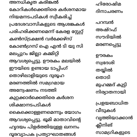
അനധികൃത കരിങ്കൽ
ഹിരോഷിമ
കോറികൾക്കെതിരെ കർശനമായ
ദിനാചരണം
നിയമനടപടികൾ സ്വീകരിച്ച്
പറമ്പൻ
പ്രദേശവാസികളുടെ ആശങ്കകൾ
അഷ്‌റഫ്
പരിഹരിക്കണമെന്ന് കേരള സ്റ്റേറ്റ്
സൗദിയിൽ
കൺസ്ട്രക്ഷൻ വർക്കേഴ്സ്
മരണപ്പെട്ടു
കോൺഗ്രസ് ഐ എൻ ടി യു സി
മലപ്പുറം ജില്ലാ കമ്മിറ്റി
ഊരകം
ആവശ്യപ്പെട്ടു. ഊരകം മലയിൽ
സ്വദേശി
ഈയിടെ ഉണ്ടായ ടാപ്പിംഗ്
തയ്യിൽ
തൊഴിലാളിയുടെ ദുരൂഹ
തൊടി
മരണത്തിൽ സമഗ്രമായ
മുഹമ്മദ് കുട്ടി
അന്വേഷണം നടത്തി
നിര്യാതനായി
കുറ്റക്കാർക്കെതിരെ കർശന
പ്രളയബാധിത
ശിക്ഷാനടപടികൾ
വീടുകൾ
കൈക്കൊള്ളണമെന്നും യോഗം
വൃത്തിയാക്കാൻ
ആവശ്യപ്പെട്ടു. ഭൂമി മാതാവിന്റെ
ക്ലീനിങ്
ഹൃദയം പിളർത്തിയുള്ള ഖനനം
സാമഗ്രികളുടെ
ദൂരവ്യാപക പ്രത്യാഘാതങ്ങൾ