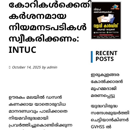
കോറികൾക്കെതിരെ
കർശനമായ
നിയമനടപടികൾ
സ്വീകരിക്കണം:
INTUC
RECENT
POSTS
October 14, 2025
by
admin
ഇരുകുളങ്ങര
കോൽക്കാരൻ
മുഹമ്മദാജി
മരണപ്പെട്ടു
ഊരകം മലയിൽ ഡസൻ
കണക്കായ യാതൊരുവിധ
യുദ്ധവിരുദ്ധ
മാനദണ്ഡവും പാലിക്കാതെ
സന്ദേശമുയർത്തി
നിയമവിരുദ്ധമായി
ചെട്ടിയാൻകിണർ
പ്രവർത്തിച്ചുകൊണ്ടിരിക്കുന്ന
GVHSS ൽ