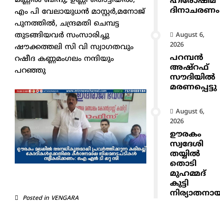
മണ്ണിൽ ബിന്ദു, ഉണ്ണി തൊട്ടിയിൽ,
ഹിരോഷിമ
ദിനാചരണം
എം പി വേലായുധൻ മാസ്റ്റർ,മനോജ്
പുനത്തിൽ, ചന്ദ്രമതി ചെമ്പട്ട
തുടങ്ങിയവർ സംസാരിച്ചു
August 6,
2026
ഷൗക്കത്തലി സി വി സ്വാഗതവും
പറമ്പൻ
റഷീദ കണ്ണമംഗലം നന്ദിയും
അഷ്‌റഫ്
പറഞ്ഞു
സൗദിയിൽ
മരണപ്പെട്ടു
August 6,
2026
ഊരകം
സ്വദേശി
തയ്യിൽ
തൊടി
മുഹമ്മദ്
കുട്ടി
നിര്യാതനാ
Posted in
VENGARA