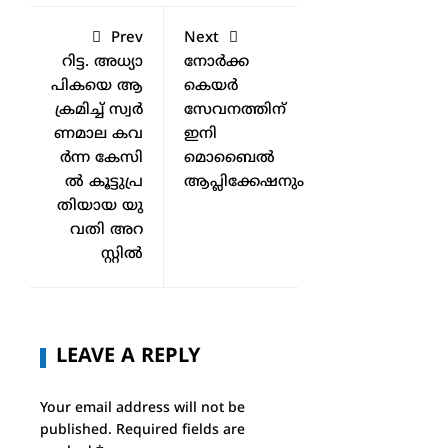
Prev
Next
റി​ട്ട. അ​ധ്യാ​
നോര്‍ക്ക
പി​ക​യെ ആ​
കെയര്‍
ക്ര​മി​ച്ച് സ്വ​ര്‍​
സേവനത്തിന്
ണ​മാ​ല ക​വ​
ഇനി
ര്‍​ന്ന കേ​സി​
മൊബൈല്‍
ല്‍ കൂ​ട്ടുപ്ര​
ആപ്ലിക്കേഷനും
തി​യാ​യ യു​
വ​തി​ അ​റ​
സ്റ്റി​ല്‍
LEAVE A REPLY
Your email address will not be
published.
Required fields are