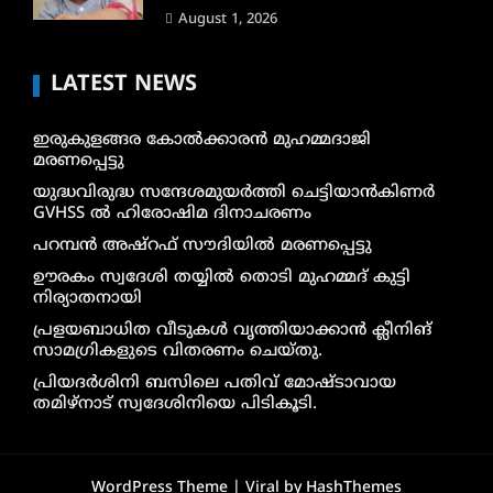
August 1, 2026
LATEST NEWS
ഇരുകുളങ്ങര കോൽക്കാരൻ മുഹമ്മദാജി
മരണപ്പെട്ടു
യുദ്ധവിരുദ്ധ സന്ദേശമുയർത്തി ചെട്ടിയാൻകിണർ
GVHSS ൽ ഹിരോഷിമ ദിനാചരണം
പറമ്പൻ അഷ്‌റഫ് സൗദിയിൽ മരണപ്പെട്ടു
ഊരകം സ്വദേശി തയ്യിൽ തൊടി മുഹമ്മദ് കുട്ടി
നിര്യാതനായി
പ്രളയബാധിത വീടുകൾ വൃത്തിയാക്കാൻ ക്ലീനിങ്
സാമഗ്രികളുടെ വിതരണം ചെയ്തു.
പ്രിയദർശിനി ബസിലെ പതിവ് മോഷ്ടാവായ
തമിഴ്നാട് സ്വദേശിനിയെ പിടികൂടി.
WordPress Theme |
Viral
by HashThemes