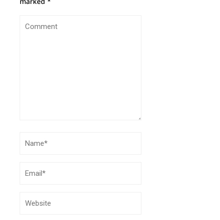
marked
*