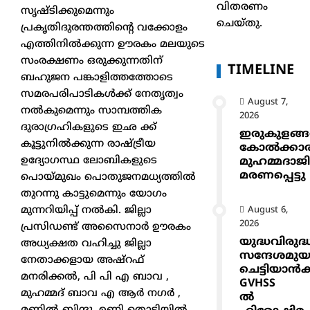
വിതരണം
സൃഷ്ടിക്കുമെന്നും
ചെയ്തു.
പ്രകൃതിദുരന്തത്തിന്റെ വക്കോളം
എത്തിനിൽക്കുന്ന ഊരകം മലയുടെ
സംരക്ഷണം ഒരുക്കുന്നതിന്
TIMELINE
ബഹുജന പങ്കാളിത്തത്തോടെ
സമരപരിപാടികൾക്ക് നേതൃത്വം
August 7,
നൽകുമെന്നും സാമ്പത്തിക
2026
ദുരാഗ്രഹികളുടെ ഇഛ ക്ക്
ഇരുകുളങ്
കൂട്ടുനിൽക്കുന്ന രാഷ്ട്രീയ
കോൽക്കാ
ഉദ്യോഗസ്ഥ ലോബികളുടെ
മുഹമ്മദാജ
മരണപ്പെട്ടു
പൊയ്മുഖം പൊതുജനമധ്യത്തിൽ
തുറന്നു കാട്ടുമെന്നും യോഗം
മുന്നറിയിപ്പ് നൽകി. ജില്ലാ
August 6,
2026
പ്രസിഡണ്ട് അസൈനാർ ഊരകം
യുദ്ധവിരുദ്
അധ്യക്ഷത വഹിച്ചു ജില്ലാ
സന്ദേശമുയ
നേതാക്കളായ അഷ്റഫ്
ചെട്ടിയാ
മനരിക്കൽ, പി പി എ ബാവ ,
GVHSS
മുഹമ്മദ് ബാവ എ ആർ നഗർ ,
ൽ