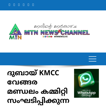
Skip
to
content
ദുബായ് KMCC
വേങ്ങര
മണ്ഡലം കമ്മിറ്റി
സംഘടിപ്പിക്കുന്ന