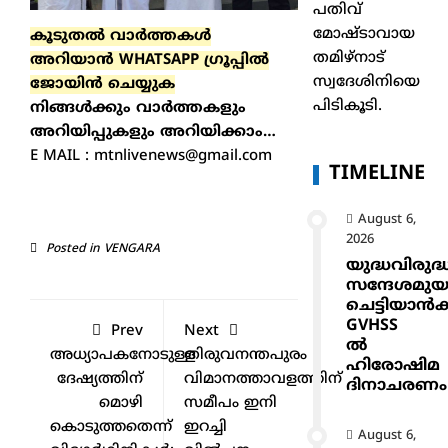
പതിവ്
മോഷ്ടാവായ
കൂടുതല്‍ വാർത്തകൾ
തമിഴ്നാട്
അറിയാന്‍ WHATSAPP ഗ്രൂപ്പിൽ
സ്വദേശിനിയെ
ജോയിൻ ചെയ്യുക
പിടികൂടി.
നിങ്ങൾക്കും വാർത്തകളും
അറിയിപ്പുകളും അറിയിക്കാം…
E MAIL : mtnlivenews@gmail.com
TIMELINE
August 6,
2026
Posted in
VENGARA
യുദ്ധവിരുദ്
സന്ദേശമുയ
ചെട്ടിയാ
GVHSS
Prev
Next
ൽ
അധ്യാപകനോടുള്ള
തിരുവനന്തപുരം
ഹിരോഷിമ
ദേഷ്യത്തിന്
വിമാനത്താവളത്തിന്
ദിനാചരണം
മൊഴി
സമീപം ഇനി
കൊടുത്തതെന്ന്
ഇറച്ചി
August 6,