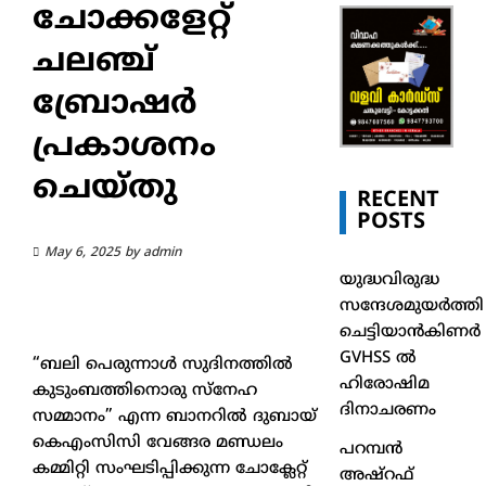
ചോക്കളേറ്റ്
ചലഞ്ച്
ബ്രോഷർ
പ്രകാശനം
ചെയ്തു
RECENT
POSTS
May 6, 2025
by
admin
യുദ്ധവിരുദ്ധ
സന്ദേശമുയർത്തി
ചെട്ടിയാൻകിണർ
GVHSS ൽ
“ബലി പെരുന്നാൾ സുദിനത്തിൽ
ഹിരോഷിമ
കുടുംബത്തിനൊരു സ്നേഹ
ദിനാചരണം
സമ്മാനം” എന്ന ബാനറിൽ ദുബായ്
കെഎംസിസി വേങ്ങര മണ്ഡലം
പറമ്പൻ
കമ്മിറ്റി സംഘടിപ്പിക്കുന്ന ചോക്ലേറ്റ്
അഷ്‌റഫ്