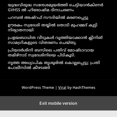
യുദ്ധവിരുദ്ധ സന്ദേശമുയർത്തി ചെട്ടിയാൻകിണർ
GVHSS ൽ ഹിരോഷിമ ദിനാചരണം
പറമ്പൻ അഷ്‌റഫ് സൗദിയിൽ മരണപ്പെട്ടു
ഊരകം സ്വദേശി തയ്യിൽ തൊടി മുഹമ്മദ് കുട്ടി
നിര്യാതനായി
പ്രളയബാധിത വീടുകൾ വൃത്തിയാക്കാൻ ക്ലീനിങ്
സാമഗ്രികളുടെ വിതരണം ചെയ്തു.
പ്രിയദർശിനി ബസിലെ പതിവ് മോഷ്ടാവായ
തമിഴ്നാട് സ്വദേശിനിയെ പിടികൂടി.
നൃത്ത അധ്യാപിക തൃശൂരിൽ കൊല്ലപ്പെട്ടു; പ്രതി
പോലീസിൽ കീഴടങ്ങി
WordPress Theme |
Viral
by HashThemes
Exit mobile version