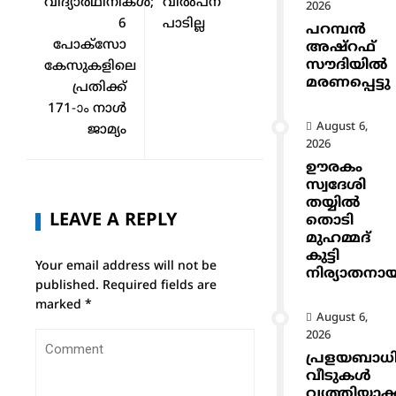
വിദ്യാർഥിനികൾ;
വിൽപന
2026
6
പാടില്ല
പറമ്പൻ
പോക്സോ
അഷ്‌റഫ്
സൗദിയിൽ
കേസുകളിലെ
മരണപ്പെട്ടു
പ്രതിക്ക്
171-ാം നാൾ
August 6,
ജാമ്യം
2026
ഊരകം
സ്വദേശി
തയ്യിൽ
LEAVE A REPLY
തൊടി
മുഹമ്മദ്
കുട്ടി
Your email address will not be
നിര്യാതനാ
published.
Required fields are
marked
*
August 6,
2026
പ്രളയബാധ
വീടുകൾ
വൃത്തിയാക