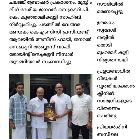
ചലഞ്ച് ബ്രോഷർ പ്രകാശനം, മുസ്ലിം
സൗദിയിൽ
ലീഗ് ദേശീയ ജനറൽ സെക്രട്ടറി പി.
മരണപ്പെട്ടു
കെ. കുഞ്ഞാലിക്കുട്ടി സാഹിബ്
ഊരകം
നിർവ്വഹിച്ചു. ചടങ്ങിൽ വേങ്ങര
സ്വദേശി
മണ്ഡലം കെഎംസിസി പ്രസിഡണ്ട്
തയ്യിൽ
ആവയിൽ അസീസ് ഹാജി, ജനറൽ
തൊടി
സെക്രട്ടറി അബ്ബാസ് വാഫി,
മുഹമ്മദ് കുട്ടി
ജോയിൻ്റ് സെക്രട്ടറി നിസാർ
നിര്യാതനായി
തുടങ്ങിയവർ സംബന്ധിച്ചു.
പ്രളയബാധിത
വീടുകൾ
വൃത്തിയാക്കാൻ
ക്ലീനിങ്
സാമഗ്രികളുടെ
വിതരണം
ചെയ്തു.
പ്രിയദർശിനി
ബസിലെ