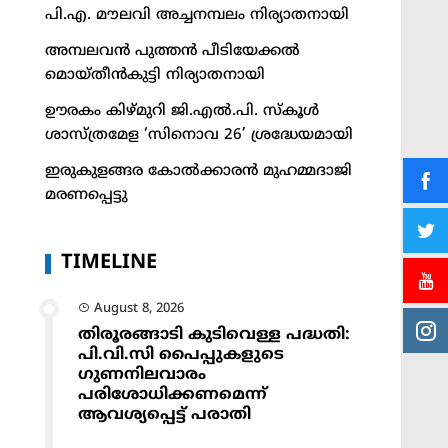
പി.എ. മൗലവി അച്ചനമ്പലം നിര്യാതനായി
അമ്പലവൻ പുത്തൻ പീടിയേക്കൽ
മൊയ്തീൻകുട്ടി നിര്യാതനായി
ഊരകം കിഴ്മുറി ജി.എൽ.പി. സ്കൂൾ
ശാസ്ത്രമേള ‘സിനൊവ 26’ ശ്രദ്ധേയമായി
ഇരുകുളങ്ങര കോൽക്കാരൻ മുഹമ്മദാജി
മരണപ്പെട്ടു
TIMELINE
August 8, 2026
തിരൂരങ്ങാടി കുടിവെള്ള പദ്ധതി:
പി.വി.സി പൈപ്പുകളുടെ
ഗുണനിലവാരം
പരിശോധിക്കണമെന്ന്
ആവശ്യപ്പെട്ട് പരാതി