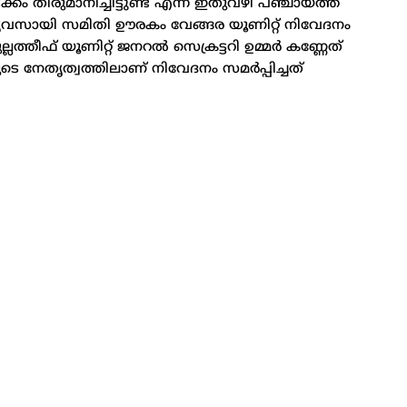
തീരുമാനിച്ചിട്ടുണ്ട് എന്ന് ഇതുവഴി പഞ്ചായത്ത്
്യവസായി സമിതി ഊരകം വേങ്ങര യൂണിറ്റ് നിവേദനം
ത്തീഫ് യൂണിറ്റ് ജനറൽ സെക്രട്ടറി ഉമ്മർ കണ്ണേത്
ുടെ നേതൃത്വത്തിലാണ് നിവേദനം സമർപ്പിച്ചത്