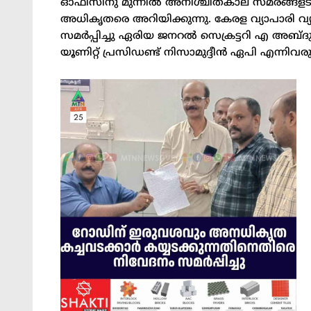
ഓഫീസിനു മുന്നിൽ അനിശ്ചിതകാല സമരങ്ങളടക്കം 
അധികൃതരെ അറിയിക്കുന്നു. കേരള വ്യാപാരി വ
സമർപ്പിച്ചു ഏരിയ ജനറൽ സെക്രട്ടറി എ അബ്ദുല്ല
യൂണിറ്റ് പ്രസിഡണ്ട് നിസാമുദ്ദീൻ ഏപി എന്നിവര