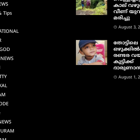
EWS
കാല് വഴു
വീണ് യു
& Tips
മരിച്ചു
August 3, 
ATIONAL
R
തോട്ടിലെ
ഒഴുക്കിൽപ
AGOD
രണ്ടര വയ
 NEWS
കുട്ടിക്ക്
M
ദാരുണാന്ത
TTY
August 1, 
KAL
AM
ODE
e
NEWS
PURAM