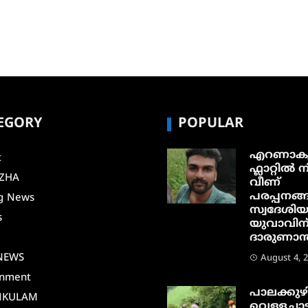
EGORY
POPULAR
എറണാകു
t
ഫ്ലാറ്റിൽ നി
ZHA
വീണ്
പരപ്പനങ്ങ
g News
സ്വദേശി
s
യുവാവിന
ദാരുണാന്ത
i
NEWS
August 4, 
inment
പാലക്കുഴ
NKULAM
വെള്ളച്ചാട്