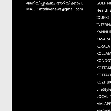
അറിയിപ്പുകളും അറിയിക്കാം E
GULF N
MAIL : mtnlivenews@gmail.com
Health 
IDUKKI
INTERN
KANNU
KASAR
KERALA
KOLLA
KONDO
KOTTAK
KOTTAY
KOZHIK
LifeStyl
LOCAL 
MALAP