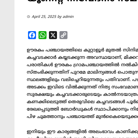
April 25, 2025
by
admin
Facebook
WhatsApp
X
Copy
Link
ഊരകം പഞ്ചായത്തിലെ കുറ്റാളൂർ മുതൽ സി
കച്ചവടക്കാർ കയ്യടക്കുന്ന അവസ്ഥയാണ്, മിക്ക
പരാതികൾ ഊരകം ഗ്രാമപഞ്ചായത്തിൽ നൽകിയിരു
സ്തംഭിക്കുന്നതിന് പുറമേ മാലിന്യങ്ങൾ പൊതുസ്
സ്ഥലങ്ങളിലും വലിച്ചെറിയുന്നതും പതിവാണ്. 
അടക്കം ഇവിടെ വിൽക്കുന്നത് നിത്യ സംഭവ
സുരക്ഷയും കച്ചവടക്കാരുടെയും കാൽനടയാത്ര
കണക്കിലെടുത്ത് തെരുവിലെ കച്ചവടങ്ങൾ പൂർണ
രേഖപ്പെടുത്തി ബോർഡുകൾ സ്ഥാപിക്കാനും നിര
പിഴ ചുമത്താനും പഞ്ചായത്ത് മുൻകൈയെടുക്കണ
ഇനിയും ഈ കാര്യങ്ങളിൽ അലംഭാവം കാണിക്കുന