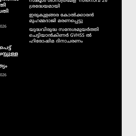
സ്കൂൾ ശാസ്ത്രമേള ‘സിനൊവ 26’
തി
ശ്രദ്ധേയമായി
വതി
ഇരുകുളങ്ങര കോൽക്കാരൻ
മുഹമ്മദാജി മരണപ്പെട്ടു
2026
യുദ്ധവിരുദ്ധ സന്ദേശമുയർത്തി
ചെട്ടിയാൻകിണർ GVHSS ൽ
ഹിരോഷിമ ദിനാചരണം
െട്ട്
സ്സുള്ള
്യം
2026