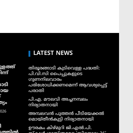
LATEST NEWS
ളത്ത്
തിരൂരങ്ങാടി കുടിവെള്ള പദ്ധതി:
ന്ന്
പി.വി.സി പൈപ്പുകളുടെ
ഗുണനിലവാരം
ാടി
പരിശോധിക്കണമെന്ന് ആവശ്യപ്പെട്ട്
യായ
പരാതി
്
പി.എ. മൗലവി അച്ചനമ്പലം
്യം
നിര്യാതനായി
2026
അമ്പലവൻ പുത്തൻ പീടിയേക്കൽ
മൊയ്തീൻകുട്ടി നിര്യാതനായി
ി
ഊരകം കിഴ്മുറി ജി.എൽ.പി.
ടത്തില്‍