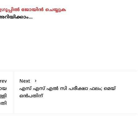
്രൂപ്പിൽ ജോയിൻ ചെയ്യുക
അറിയിക്കാം…
rev
Next
രായ
എസ് എസ് എൽ സി പരീക്ഷാ ഫലം; മെയ്
്ളി
ഒൻപതിന്
തി