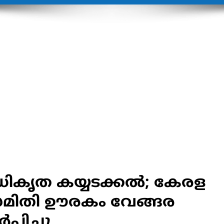
ികൃത കയ്യടക്കല്‍; കേരള
 സമിതി ഊരകം വേങ്ങര
്പിച്ചു