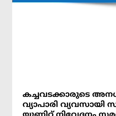
കച്ചവടക്കാരുടെ അനധ
വ്യാപാരി വ്യവസായി
യൂണിറ്റ് നിവേദനം സമർപ