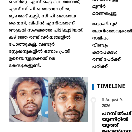
ചെയ്തു. എസ് ഐ കെ മനോജ്,
മുനീർ
എസ് സി പി ഒ മാരായ ഗീത,
മരണപ്പെട്ടു
മുഹമ്മദ് കുട്ടി, സി പി ഒമാരായ
ഷൈനി, വിപിന്‍ എന്നിവരാണ്
കോഹിനൂർ
അക്രമി സംഘത്തെ പിടികൂടിയത്.
ലോറിത്താവളത്തി
കഴിഞ്ഞ രണ്ട് വര്‍ഷങ്ങളില്‍
സമീപം
പോത്തുകല്ല്, വണ്ടൂര്‍
വീണ്ടും
സ്റ്റേഷനുകളില്‍ ഒന്നാം പ്രതി
കാറപകടം;
ഉബൈദുല്ലക്കെതിരെ
രണ്ട് പേർക്ക്
കേസുകളുണ്ട്.
പരിക്ക്
TIMELINE
August 9,
2026
പറമ്പിൽപട
യൂണിറ്റിൽ
യൂത്ത്
കോൺഗ്രസ