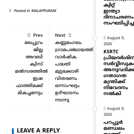
ക്വിറ്റ്
ഇന്ത്യാ
Posted in
MALAPPURAM
ദിനാചരണം
സംഘടിപ്പിച്ച
Prev
Next
August 9,
മലപ്പുറം
കണ്ണമംഗലം
2026
ജില്ല
ഗ്രാമപഞ്ചായത്ത്
KSRTC
അറബി
വാർഷിക
പ്രിയദർശിന
സർവ്വീസു
ക്വിസ്
പദ്ധതി
അനുവദിക്
മൽസരത്തിൽ
മുട്ടക്കോഴി
ഗതാഗത
ഇഷ
വിതരണം
മന്ത്രിക്ക്
ഫാത്തിമക്ക്
ഒന്നാംഘട്ടം
നിവേദനം
മികച്ചനേട്ടം
ഉദ്ഘാടനം
നൽകി
നടന്നു
August 9,
2026
പറപ്പൂർ
മണ്ഡലം
LEAVE A REPLY