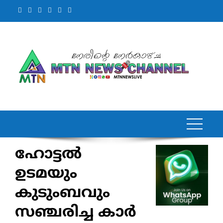
Skip
to
content
ഹോട്ടല്‍
ഉടമയും
കുടുംബവും
സഞ്ചരിച്ച കാര്‍