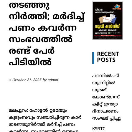
തടഞ്ഞു
നിര്‍ത്തി; മർദിച്ച്
പണം കവർന്ന
സംഭവത്തില്‍
രണ്ട് പേർ
RECENT
POSTS
പിടിയിൽ
പറമ്പിൽപടി
October 21, 2025
by
admin
യൂണിറ്റിൽ
യൂത്ത്
കോൺഗ്രസ്
ക്വിറ്റ് ഇന്ത്യാ
മലപ്പുറം: ഹോട്ടല്‍ ഉടമയും
ദിനാചരണം
കുടുംബവും സഞ്ചരിച്ചിരുന്ന കാര്‍
സംഘടിപ്പിച്ചു
തടഞ്ഞുനിര്‍ത്തി മര്‍ദിച്ച് പണം
KSRTC
കവര്‍ന്നു. സംഭവത്തില്‍ രണ്ടംഗ