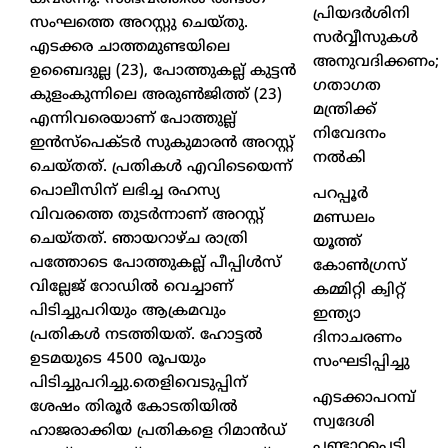
പ്രിയദർശിനി
സംഘത്തെ അറസ്റ്റു ചെയ്തു.
സർവ്വീസുകൾ
എടക്കര ചാത്തമുണ്ടയിലെ
അനുവദിക്കണം;
ഉബൈദുല്ല (23), പോത്തുകല്ല് കുട്ടന്‍
ഗതാഗത
കുളംകുന്നിലെ അരുണ്‍ജിത്ത് (23)
മന്ത്രിക്ക്
എന്നിവരെയാണ് പോത്തുല്ല്
നിവേദനം
ഇന്‍സ്‌പെക്ടര്‍ സുകുമാരന്‍ അറസ്റ്റ്
നൽകി
ചെയ്തത്. പ്രതികൾ എവിടെയെന്ന്
പൊലീസിന് ലഭിച്ച രഹസ്യ
പറപ്പൂർ
വിവരത്തെ തുടര്‍ന്നാണ് അറസ്റ്റ്
മണ്ഡലം
ചെയ്തത്. ഞായറാഴ്ച രാത്രി
യൂത്ത്
പത്തോടെ പോത്തുകല്ല് പീപ്പിള്‍സ്
കോൺഗ്രസ്
വില്ലേജ് റോഡില്‍ വെച്ചാണ്
കമ്മിറ്റി ക്വിറ്റ്
പിടിച്ചുപറിയും ആക്രമവും
ഇന്ത്യാ
പ്രതികള്‍ നടത്തിയത്. ഹോട്ടല്‍
ദിനാചരണം
ഉടമയുടെ 4500 രൂപയും
സംഘടിപ്പിച്ചു
പിടിച്ചുപറിച്ചു.തെളിവെടുപ്പിന്
എടക്കാപറമ്പ്
ശേഷം തിരൂര്‍ കോടതിയില്‍
സ്വദേശി
ഹാജരാക്കിയ പ്രതികളെ റിമാന്‍ഡ്
പണ്ടാറപ്പെട്ടി