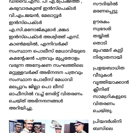
ഡിവൈ.എസ്. പി എ.പ്രേംജിത്ത് ,
സൗദിയിൽ
കരുവാരകുണ്ട് ഇന്‍സ്പെക്ടര്‍
മരണപ്പെട്ടു
വി.എം.ജയന്‍, മേലാറ്റൂര്‍
ഊരകം
ഇന്‍സ്പെക്ടര്‍
സ്വദേശി
എ.സി.മനോജ്കുമാര്‍ ,മങ്കട
തയ്യിൽ
ഇന്‍സ്പെക്ടര്‍ അശ്വിത്ത് എസ്.
തൊടി
കാണ്‍മയില്‍, എന്നിവര്‍ക്ക്
മുഹമ്മദ് കുട്ടി
സംസ്ഥാന പൊലീസ് മേധാവിയുടെ
നിര്യാതനായി
കമന്‍റേഷന്‍ പത്രവും മുപ്പതോളം
വരുന്ന അന്വേഷണ സംഘത്തിലെ
പ്രളയബാധിത
മറ്റുള്ളവര്‍ക്ക് അഭിനന്ദന പത്രവും
വീടുകൾ
സംസ്ഥാന പോലീസ് മേധാവി
വൃത്തിയാക്കാൻ
മലപ്പുറം ജില്ലാ പൊ ലീസ്
ക്ലീനിങ്
ഓഫീസില്‍ വച്ച്‌ നേരിട്ട് വിതരണം
സാമഗ്രികളുടെ
ചെയ്ത് അഭിനന്ദനങ്ങള്‍
വിതരണം
അറിയിച്ചു.
ചെയ്തു.
പ്രിയദർശിനി
ബസിലെ