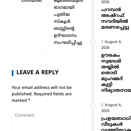
പിടിയില്‍
ജൂബിലിയുടെ
2026
ഭാഗമായി
പറമ്പൻ
പുതിയ
അഷ്‌റഫ്
സൗദിയിൽ
സ്കൂൾ
മരണപ്പെട്ടു
ബസ്സിന്റെ
ഉദ്ഘാടനം
August 6,
സംഘടിപ്പിച്ചു
2026
ഊരകം
സ്വദേശി
തയ്യിൽ
LEAVE A REPLY
തൊടി
മുഹമ്മദ്
കുട്ടി
Your email address will not be
നിര്യാതനാ
published.
Required fields are
marked
*
August 6,
2026
പ്രളയബാധ
വീടുകൾ
വൃത്തിയാക