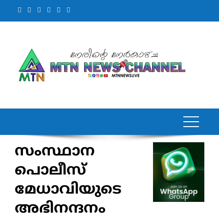
Skip
to
content
സംസ്ഥാന
പൊലീസ്
മേധാവിയുടെ
അഭിനന്ദനം