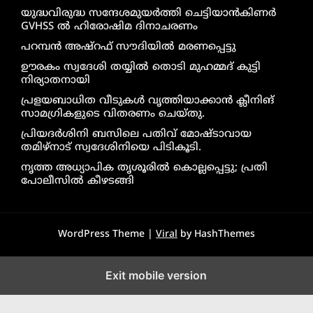
യുദ്ധവിരുദ്ധ സന്ദേശമുയർത്തി ചെട്ടിയാൻകിണർ
GVHSS ൽ ഹിരോഷിമ ദിനാചരണം
പറമ്പൻ അഷ്‌റഫ് സൗദിയിൽ മരണപ്പെട്ടു
ഊരകം സ്വദേശി തയ്യിൽ തൊടി മുഹമ്മദ് കുട്ടി
നിര്യാതനായി
പ്രളയബാധിത വീടുകൾ വൃത്തിയാക്കാൻ ക്ലീനിങ്
സാമഗ്രികളുടെ വിതരണം ചെയ്തു.
പ്രിയദർശിനി ബസിലെ പതിവ് മോഷ്ടാവായ
തമിഴ്നാട് സ്വദേശിനിയെ പിടികൂടി.
നൃത്ത അധ്യാപിക തൃശൂരിൽ കൊല്ലപ്പെട്ടു; പ്രതി
പോലീസിൽ കീഴടങ്ങി
WordPress Theme |
Viral
by HashThemes
Exit mobile version