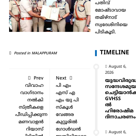
പതിവ്
മോഷ്ടാവായ
തമിഴ്നാട്
സ്വദേശിനിയെ
പിടികൂടി.
TIMELINE
Posted in
MALAPPURAM
August 6,
2026
Prev
Next
യുദ്ധവിരുദ്
വിവാഹ
പി എം
സന്ദേശമുയ
ചെട്ടിയാ
വാഗ്ദാനം
എസ് എ
GVHSS
നല്‍കി
എം യു പി
ൽ
സ്ത്രീകളെ
സ്കൂൾ
ഹിരോഷിമ
പീഡിപ്പിക്കുന്ന
വേങ്ങര
ദിനാചരണം
മണവാളൻ
കുറ്റൂരിൽ
റിയാസ്
ഗോൾഡൻ
August 6,