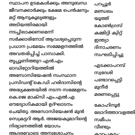
സ്ഥാപന ഉടമകൾക്കും അനുബന്ധ
പറപ്പൂർ
ജീവനക്കാർക്കും ക്ഷേമ പെൻഷനും
മണ്ഡലം
മറ്റ് ആനുകൂല്യങ്ങളും
യൂത്ത്
അടിയന്തിരമായി
കോൺഗ്രസ്
നടപ്പിലാക്കണമെന്ന്
കമ്മിറ്റി ക്വിറ്റ്
സർക്കാരിനോട് ആവശ്യപ്പെടുന്ന
ഇന്ത്യാ
പ്രധാന പ്രമേയം സമ്മേളനത്തിൽ
ദിനാചരണം
അവതരിപ്പിച്ച് പാസാക്കി.
സംഘടിപ്പിച്ചു
തൃപ്പൂണിത്തുറ എൻ.എം
എടക്കാപറമ്പ്
ഓഡിറ്റോറിയത്തിൽ
സ്വദേശി
അസോസിയേഷൻ സംസ്ഥാന
പണ്ടാറപ്പെട്ടി
പ്രസിഡൻ്റ് കെ.ഡി ഹരിദാസിൻ്റെ
മുനീർ
അദ്ധ്യക്ഷതയിൽ നടന്ന സമ്മേളനം
മരണപ്പെട്ടു
കെ.ജെ മാക്സി എം.എൽ.എ
ഔദ്യോഗികമായി ഉദ്ഘാടനം
കോഹിനൂർ
ചെയ്തു. അസോസിയേഷൻ മുൻ
ലോറിത്താവളത്തി
സെക്രട്ടറി ആർ. അജയകുമാറിൻ്റെ
സമീപം
നിര്യാണത്തിൽ യോഗം
വീണ്ടും
ആദരവോടെ അനുശോചനം
കാറപകടം;