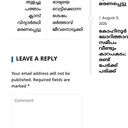
തുളച്ചു
ഭാര്യയെ
മരണപ്പെട്ടു
പത്താം
വെട്ടിക്കൊന്ന
ക്ലാസ്
ശേഷം
August 9,
വിദ്യാർത്ഥി
ഭർത്താവ്
2026
മരണപ്പെട്ടു
ജീവനൊടുക്കി
കോഹിനൂർ
ലോറിത്താവ
സമീപം
വീണ്ടും
കാറപകടം;
LEAVE A REPLY
രണ്ട്
പേർക്ക്
പരിക്ക്
Your email address will not be
published.
Required fields are
marked
*