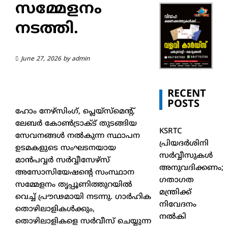
സമ്മേളനം
നടത്തി.
June 27, 2026
by
admin
RECENT
POSTS
ഹോം നേഴ്‌സിംഗ്, പ്ലെയ്‌സ്‌മെൻ്റ്,
ലേബർ കോൺട്രാക്ട് തുടങ്ങിയ
KSRTC
സേവനങ്ങൾ നൽകുന്ന സ്ഥാപന
പ്രിയദർശിനി
ഉടമകളുടെ സംഘടനയായ
സർവ്വീസുകൾ
മാൻപവ്വർ സർവ്വീസേഴ്സ്
അനുവദിക്കണം;
അസോസിയേഷൻ്റെ സംസ്ഥാന
ഗതാഗത
സമ്മേളനം തൃപ്പൂണിത്തുറയിൽ
മന്ത്രിക്ക്
വെച്ച് പ്രൗഢമായി നടന്നു. ഗാർഹിക
നിവേദനം
തൊഴിലാളികൾക്കും,
നൽകി
തൊഴിലാളികളെ സർവീസ് ചെയ്യുന്ന