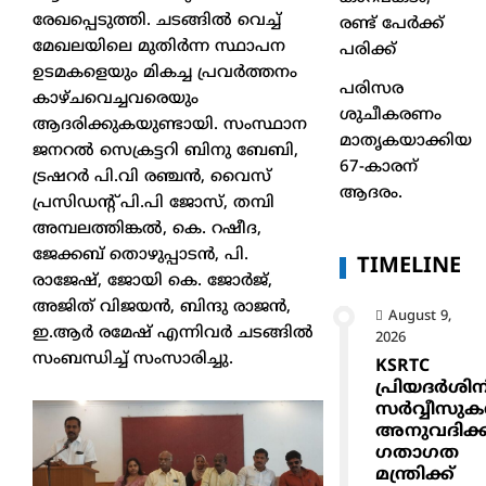
രേഖപ്പെടുത്തി. ചടങ്ങിൽ വെച്ച്
രണ്ട് പേർക്ക്
മേഖലയിലെ മുതിർന്ന സ്ഥാപന
പരിക്ക്
ഉടമകളെയും മികച്ച പ്രവർത്തനം
പരിസര
കാഴ്ചവെച്ചവരെയും
ശുചീകരണം
ആദരിക്കുകയുണ്ടായി. സംസ്ഥാന
മാതൃകയാക്കിയ
ജനറൽ സെക്രട്ടറി ബിനു ബേബി,
67-കാരന്
ട്രഷറർ പി.വി രഞ്ചൻ, വൈസ്
ആദരം.
പ്രസിഡൻ്റ് പി.പി ജോസ്, തമ്പി
അമ്പലത്തിങ്കൽ, കെ. റഷീദ,
ജേക്കബ് തൊഴുപ്പാടൻ, പി.
TIMELINE
രാജേഷ്, ജോയി കെ. ജോർജ്,
അജിത് വിജയൻ, ബിന്ദു രാജൻ,
August 9,
ഇ.ആർ രമേഷ് എന്നിവർ ചടങ്ങിൽ
2026
സംബന്ധിച്ച് സംസാരിച്ചു.
KSRTC
പ്രിയദർശിന
സർവ്വീസു
അനുവദിക്
ഗതാഗത
മന്ത്രിക്ക്