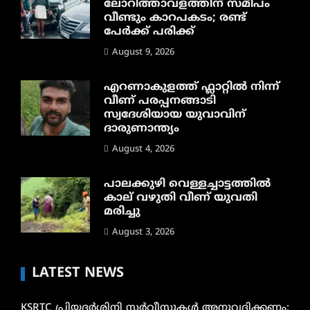
ലോറിത്താവളത്തിന് സമീപം
വീണ്ടും കാറപകടം; രണ്ട്
പേർക്ക് പരിക്ക്
August 9, 2026
എറണാകുളത്ത് ഫ്ലാറ്റിൽ നിന്ന്
വീണ് പരപ്പനങ്ങാടി
സ്വദേശിയായ യുവാവിന്
ദാരുണാന്ത്യം
August 4, 2026
പാലക്കുഴി വെള്ളച്ചാട്ടത്തില്‍
കാല് വഴുതി വീണ് യുവതി
മരിച്ചു
August 3, 2026
LATEST NEWS
KSRTC പ്രിയദർശിനി സർവ്വീസുകൾ അനുവദിക്കണം;