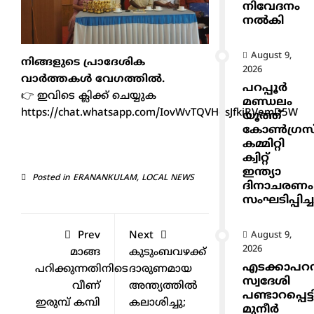
നിവേദനം
നൽകി
August 9,
നിങ്ങളുടെ പ്രാദേശിക
2026
വാർത്തകൾ വേഗത്തിൽ.
പറപ്പൂർ
👉 ഇവിടെ ക്ലിക്ക് ചെയ്യുക
മണ്ഡലം
https://chat.whatsapp.com/IovWvTQVHgsJfkiRVemD5W
യൂത്ത്
കോൺഗ്രസ
കമ്മിറ്റി
ക്വിറ്റ്
ഇന്ത്യാ
Posted in
ERANANKULAM
,
LOCAL NEWS
ദിനാചരണം
സംഘടിപ്പിച്ച
Prev
Next
August 9,
2026
മാങ്ങ
കുടുംബവഴക്ക്
എടക്കാപറമ്
പറിക്കുന്നതിനിടെ
ദാരുണമായ
സ്വദേശി
വീണ്
അന്ത്യത്തിൽ
പണ്ടാറപ്പെട്ട
ഇരുമ്പ് കമ്പി
കലാശിച്ചു;
മുനീർ