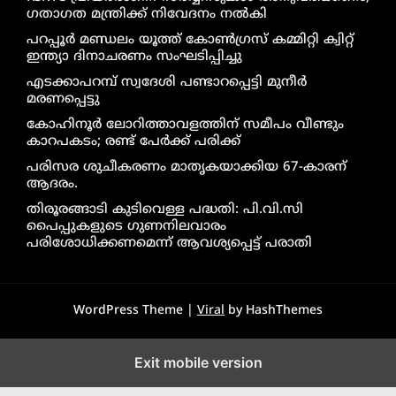
ഗതാഗത മന്ത്രിക്ക് നിവേദനം നൽകി
പറപ്പൂർ മണ്ഡലം യൂത്ത് കോൺഗ്രസ് കമ്മിറ്റി ക്വിറ്റ്
ഇന്ത്യാ ദിനാചരണം സംഘടിപ്പിച്ചു
എടക്കാപറമ്പ് സ്വദേശി പണ്ടാറപ്പെട്ടി മുനീർ
മരണപ്പെട്ടു
കോഹിനൂർ ലോറിത്താവളത്തിന് സമീപം വീണ്ടും
കാറപകടം; രണ്ട് പേർക്ക് പരിക്ക്
പരിസര ശുചീകരണം മാതൃകയാക്കിയ 67-കാരന്
ആദരം.
തിരൂരങ്ങാടി കുടിവെള്ള പദ്ധതി: പി.വി.സി
പൈപ്പുകളുടെ ഗുണനിലവാരം
പരിശോധിക്കണമെന്ന് ആവശ്യപ്പെട്ട് പരാതി
WordPress Theme |
Viral
by HashThemes
Exit mobile version