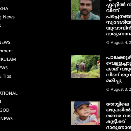
t
ഫ്ലാറ്റിൽ നി
ZHA
വീണ്
പരപ്പനങ്ങ
g News
സ്വദേശി
s
യുവാവിന
ദാരുണാന്ത
i
NEWS
August 4, 
inment
പാലക്കുഴ
NKULAM
വെള്ളച്ചാട്
EWS
കാല് വഴു
വീണ് യു
& Tips
മരിച്ചു
August 3, 
ATIONAL
R
തോട്ടിലെ
ഒഴുക്കിൽപ
AGOD
രണ്ടര വയ
 NEWS
കുട്ടിക്ക്
M
ദാരുണാന്ത