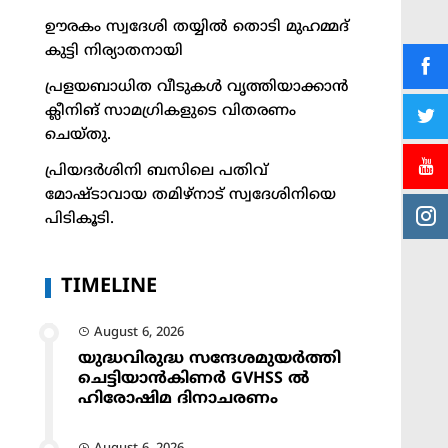
ഊരകം സ്വദേശി തയ്യിൽ തൊടി മുഹമ്മദ്
കുട്ടി നിര്യാതനായി
പ്രളയബാധിത വീടുകൾ വൃത്തിയാക്കാൻ
ക്ലീനിങ് സാമഗ്രികളുടെ വിതരണം
ചെയ്തു.
പ്രിയദർശിനി ബസിലെ പതിവ്
മോഷ്ടാവായ തമിഴ്നാട് സ്വദേശിനിയെ
പിടികൂടി.
TIMELINE
August 6, 2026
യുദ്ധവിരുദ്ധ സന്ദേശമുയർത്തി
ചെട്ടിയാൻകിണർ GVHSS ൽ
ഹിരോഷിമ ദിനാചരണം