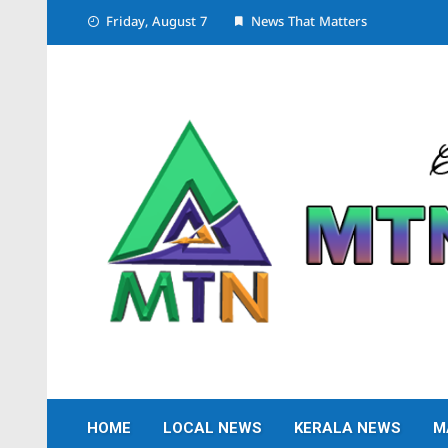
Skip
Friday, August 7
News That Matters
to
content
HOME
LOCAL NEWS
KERALA NEWS
M