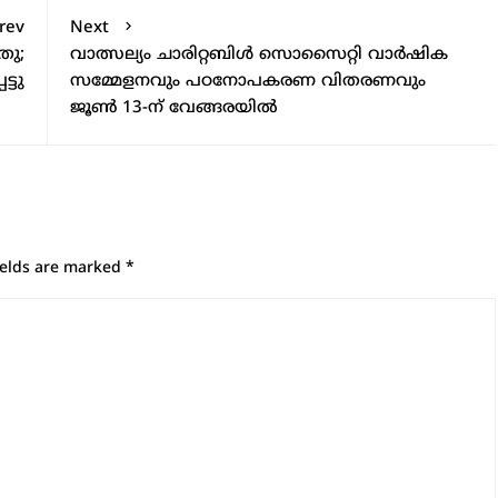
rev
Next
തു;
വാത്സല്യം ചാരിറ്റബിൾ സൊസൈറ്റി വാർഷിക
്ടു
സമ്മേളനവും പഠനോപകരണ വിതരണവും
ജൂൺ 13-ന് വേങ്ങരയിൽ
ields are marked
*