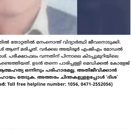
ല്‍ തോറ്റതില്‍ മനംനൊന്ത് വിദ്യാർത്ഥി ജീവനൊടുക്കി.
്രകാശ് ആണ് മരിച്ചത്. വർക്കല അയിരൂർ എംജിഎം മോഡല്‍
കാശ്. പരീക്ഷാഫലം വന്നതിന് പിന്നാലെ കിടപ്പുമുറിയിലെ
്ടെത്തിയത്. ഉടന്‍ തന്നെ പാരിപ്പള്ളി മെഡിക്കല്‍ കോളേജ്
ത്മഹത്യ ഒന്നിനും പരിഹാരമല്ല. അതിജീവിക്കാൻ
ഹായം തേടുക. അത്തരം ചിന്തകളുളളപ്പോള്‍ ‘ദിശ’
: Toll free helpline number: 1056, 0471-2552056)