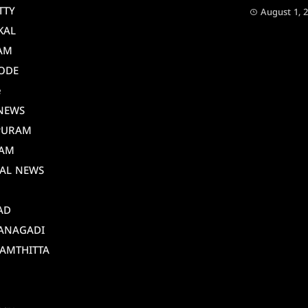
TTY
August 1, 
KAL
AM
ODE
e
NEWS
PURAM
AM
AL NEWS
AD
ANAGADI
AMTHITTA