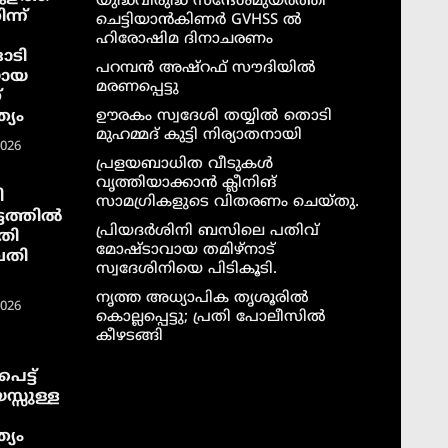
യുദ്ധവിരുദ്ധ സന്ദേശമുയർത്തി
ന്ന്
ചെട്ടിയാൻകിണർ GVHSS ൽ
ഹിരോഷിമ ദിനാചരണം
ാടി
പറമ്പൻ അഷ്‌റഫ് സൗദിയിൽ
യായ
മരണപ്പെട്ടു
്
്യം
ഊരകം സ്വദേശി തയ്യിൽ തൊടി
മുഹമ്മദ് കുട്ടി നിര്യാതനായി
2026
പ്രളയബാധിത വീടുകൾ
വൃത്തിയാക്കാൻ ക്ലീനിങ്
ി
സാമഗ്രികളുടെ വിതരണം ചെയ്തു.
ടത്തില്‍
പ്രിയദർശിനി ബസിലെ പതിവ്
തി
മോഷ്ടാവായ തമിഴ്നാട്
വതി
സ്വദേശിനിയെ പിടികൂടി.
നൃത്ത അധ്യാപിക തൃശൂരിൽ
2026
കൊല്ലപ്പെട്ടു; പ്രതി പോലീസിൽ
കീഴടങ്ങി
െട്ട്
സ്സുള്ള
്യം