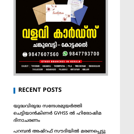
RECENT POSTS
യുദ്ധവിരുദ്ധ സന്ദേശമുയർത്തി
ചെട്ടിയാൻകിണർ GVHSS ൽ ഹിരോഷിമ
ദിനാചരണം
പറമ്പൻ അഷ്‌റഫ് സൗദിയിൽ മരണപ്പെട്ടു