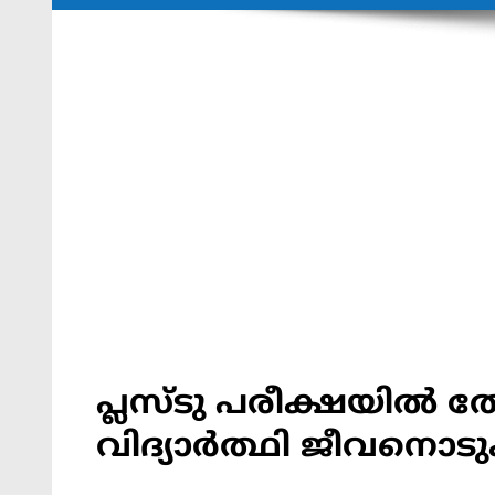
പ്ലസ്ടു പരീക്ഷയില്‍ ത
വിദ്യാര്‍ത്ഥി ജീവനൊടു