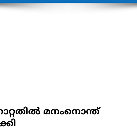
ോറ്റതില്‍ മനംനൊന്ത്
ക്കി