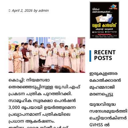
April 2, 2026
by
admin
RECENT
POSTS
ഇരുകുളങ്ങര
കൊച്ചി: നിയമസഭാ
കോൽക്കാരൻ
തെരഞ്ഞെടുപ്പിനുള്ള യു.ഡി.എഫ്
മുഹമ്മദാജി
പ്രകടന പത്രിക പുറത്തിറക്കി.
മരണപ്പെട്ടു
സാമൂഹിക സുരക്ഷാ പെൻഷൻ
യുദ്ധവിരുദ്ധ
3,000 രൂപയായി ഉയർത്തുമെന്ന
സന്ദേശമുയർത്തി
പ്രഖ്യാപനമാണ് പത്രികയിലെ
ചെട്ടിയാൻകിണർ
പ്രധാന ആകർഷണം.
GVHSS ൽ