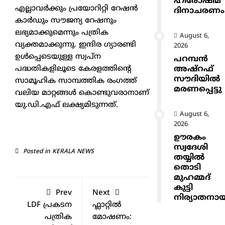
ഹിരോഷിമ
എല്ലാവർക്കും പ്രയോറിറ്റി റേഷൻ
ദിനാചരണം
കാർഡും സൗജന്യ റേഷനും
ലഭ്യമാക്കുമെന്നും പത്രിക
August 6,
വ്യക്തമാക്കുന്നു. ഇന്ദിര ഗ്യാരണ്ടി
2026
ഉൾപ്പെടെയുള്ള സ്വപ്ന
പറമ്പൻ
അഷ്‌റഫ്
പദ്ധതികളിലൂടെ കേരളത്തിന്റെ
സൗദിയിൽ
സാമൂഹിക സാമ്പത്തിക രംഗത്ത്
മരണപ്പെട്ടു
വലിയ മാറ്റങ്ങൾ കൊണ്ടുവരാനാണ്
യു.ഡി.എഫ് ലക്ഷ്യമിടുന്നത്.
August 6,
2026
ഊരകം
സ്വദേശി
Posted in
KERALA NEWS
തയ്യിൽ
തൊടി
മുഹമ്മദ്
കുട്ടി
Prev
Next
നിര്യാതനാ
LDF പ്രകടന
ഫ്ലാറ്റിൽ
പത്രിക
മോഷണം: