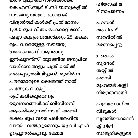
ഇതിനുപുറമെ സ്ത്രീകൾക്ക്
ഹിരോഷിമ
കെ.എസ്.ആർ.ടി.സി ബസുകളിൽ
ദിനാചരണം
സൗജന്യ യാത്ര, കോളേജ്
വിദ്യാർത്ഥികൾക്ക് പ്രതിമാസം
പറമ്പൻ
1,000 രൂപ വീതം പോക്കറ്റ് മണി,
അഷ്‌റഫ്
എല്ലാ കുടുംബങ്ങൾക്കും 25 ലക്ഷം
സൗദിയിൽ
രൂപ വരെയുള്ള സൗജന്യ
മരണപ്പെട്ടു
‘ഉമ്മൻചാണ്ടി ആരോഗ്യ
ഊരകം
ഇൻഷുറൻസ്’ തുടങ്ങിയ ജനപ്രിയ
സ്വദേശി
വാഗ്ദാനങ്ങളും പത്രികയിൽ
തയ്യിൽ
ഉൾപ്പെടുത്തിയിട്ടുണ്ട്. മുതിർന്ന
തൊടി
പൗരന്മാരുടെ ക്ഷേമത്തിനായി
മുഹമ്മദ് കുട്ടി
പ്രത്യേക വകുപ്പ്
നിര്യാതനായി
രൂപീകരിക്കുമെന്നും
യുവജനങ്ങൾക്ക് ബിസിനസ്
പ്രളയബാധിത
ആരംഭിക്കുന്നതിനായി അഞ്ച്
വീടുകൾ
ലക്ഷം രൂപ വരെ പലിശരഹിത
വൃത്തിയാക്കാൻ
വായ്പ നൽകുമെന്നും യു.ഡി.എഫ്
ക്ലീനിങ്
ഉറപ്പുനൽകുന്നു. ക്ഷേമ
സാമഗ്രികളുടെ