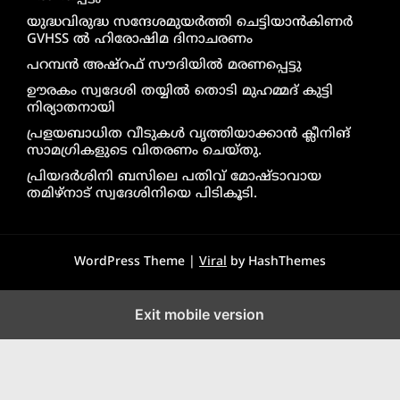
യുദ്ധവിരുദ്ധ സന്ദേശമുയർത്തി ചെട്ടിയാൻകിണർ
GVHSS ൽ ഹിരോഷിമ ദിനാചരണം
പറമ്പൻ അഷ്‌റഫ് സൗദിയിൽ മരണപ്പെട്ടു
ഊരകം സ്വദേശി തയ്യിൽ തൊടി മുഹമ്മദ് കുട്ടി
നിര്യാതനായി
പ്രളയബാധിത വീടുകൾ വൃത്തിയാക്കാൻ ക്ലീനിങ്
സാമഗ്രികളുടെ വിതരണം ചെയ്തു.
പ്രിയദർശിനി ബസിലെ പതിവ് മോഷ്ടാവായ
തമിഴ്നാട് സ്വദേശിനിയെ പിടികൂടി.
WordPress Theme |
Viral
by HashThemes
Exit mobile version