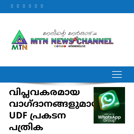
Skip
to
content
വിപ്ലവകരമായ
വാഗ്ദാനങ്ങളുമായി
UDF പ്രകടന
പത്രിക