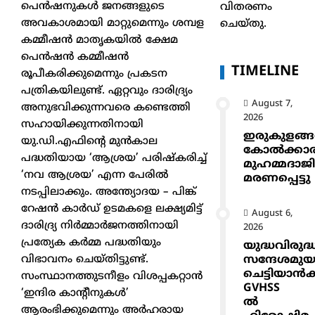
പെൻഷനുകൾ ജനങ്ങളുടെ
വിതരണം
അവകാശമായി മാറ്റുമെന്നും ശമ്പള
ചെയ്തു.
കമ്മീഷൻ മാതൃകയിൽ ക്ഷേമ
പെൻഷൻ കമ്മീഷൻ
TIMELINE
രൂപീകരിക്കുമെന്നും പ്രകടന
പത്രികയിലുണ്ട്. ഏറ്റവും ദാരിദ്ര്യം
August 7,
അനുഭവിക്കുന്നവരെ കണ്ടെത്തി
2026
സഹായിക്കുന്നതിനായി
ഇരുകുളങ്
യു.ഡി.എഫിന്റെ മുൻകാല
കോൽക്കാ
പദ്ധതിയായ ‘ആശ്രയ’ പരിഷ്കരിച്ച്
മുഹമ്മദാജ
‘നവ ആശ്രയ’ എന്ന പേരിൽ
മരണപ്പെട്ടു
നടപ്പിലാക്കും. അന്ത്യോദയ – പിങ്ക്
റേഷൻ കാർഡ് ഉടമകളെ ലക്ഷ്യമിട്ട്
August 6,
ദാരിദ്ര്യ നിർമ്മാർജനത്തിനായി
2026
പ്രത്യേക കർമ്മ പദ്ധതിയും
യുദ്ധവിരുദ്
സന്ദേശമുയ
വിഭാവനം ചെയ്തിട്ടുണ്ട്.
ചെട്ടിയാ
സംസ്ഥാനത്തുടനീളം വിശപ്പകറ്റാൻ
GVHSS
‘ഇന്ദിര കാന്റീനുകൾ’
ൽ
ആരംഭിക്കുമെന്നും അർഹരായ