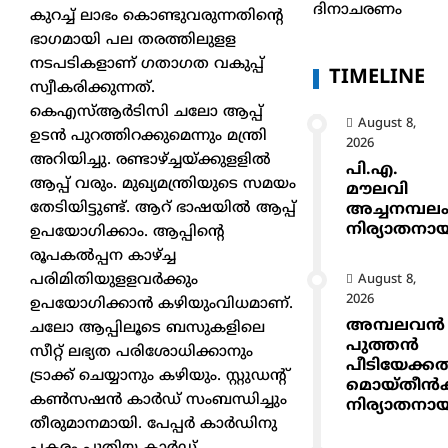
ദിനാചരണം
കുറച്ച് ലാഭം കൊണ്ടുവരുന്നതിന്റെ
ഭാഗമായി പല തരത്തിലുളള
നടപടികളാണ് ഗതാഗത വകുപ്പ്
TIMELINE
സ്വീകരിക്കുന്നത്.
കെഎസ്ആര്‍ടിസി ചലോ ആപ്പ്
August 8,
ഉടന്‍ പുറത്തിറക്കുമെന്നും മന്ത്രി
2026
അറിയിച്ചു. രണ്ടാഴ്ച്ചയ്ക്കുളളില്‍
പി.എ.
ആപ്പ് വരും. മുഖ്യമന്ത്രിയുടെ സമയം
മൗലവി
തേടിയിട്ടുണ്ട്. ആറ് ഭാഷയില്‍ ആപ്പ്
അച്ചനമ്പല
നിര്യാതനാ
ഉപയോഗിക്കാം. ആപ്പിന്റെ
രൂപകല്‍പ്പന കാഴ്ച്ച
പരിമിതിയുളളവര്‍ക്കും
August 8,
2026
ഉപയോഗിക്കാന്‍ കഴിയുംവിധമാണ്.
അമ്പലവൻ
ചലോ ആപ്പിലൂടെ ബസുകളിലെ
പുത്തൻ
സീറ്റ് ലഭ്യത പരിശോധിക്കാനും
പീടിയേക്ക
ട്രാക്ക് ചെയ്യാനും കഴിയും. സ്റ്റുഡന്റ്
മൊയ്തീൻകുട
കണ്‍സഷന്‍ കാര്‍ഡ് സംബന്ധിച്ചും
നിര്യാതനാ
തീരുമാനമായി. പേപ്പര്‍ കാര്‍ഡിനു