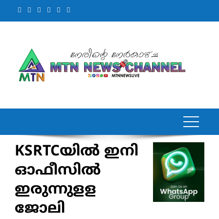
Skip
to
content
KSRTCയില്‍ ഇനി
ഓഫീസില്‍
ഇരുന്നുളള
ജോലി