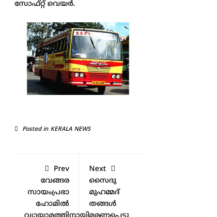
സോഫ്റ്റ് വെയര്‍.
Posted in
KERALA NEWS
Prev
Next
വേങ്ങര
സൈദു
സായംപ്രഭാ
മുഹമ്മദ്
ഹോമിൽ
തങ്ങൾ
വ്യായാമത്തിനായി
മരണപ്പെട്ടു