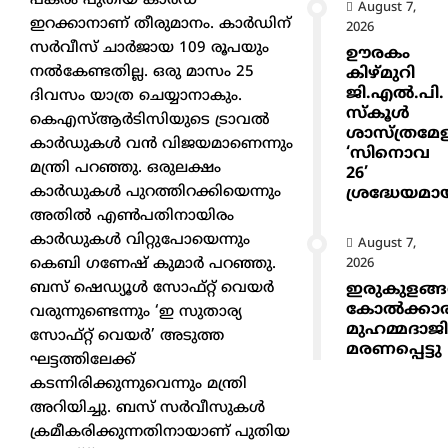
പകരം പുതിയ കാര്‍ഡ്
August 7,
ഇറക്കാനാണ് തീരുമാനം. കാര്‍ഡിന്
2026
സര്‍വീസ് ചാര്‍ജായ 109 രൂപയും
ഊരകം
നല്‍കേണ്ടതില്ല. ഒരു മാസം 25
കിഴ്മുറി
ജി.എൽ.പി.
ദിവസം യാത്ര ചെയ്യാനാകും.
സ്കൂൾ
കെഎസ്ആര്‍ടിസിയുടെ ട്രാവല്‍
ശാസ്ത്രമേ
കാര്‍ഡുകള്‍ വന്‍ വിജയമാണെന്നും
‘സിനൊവ
മന്ത്രി പറഞ്ഞു. ഒരുലക്ഷം
26’
കാര്‍ഡുകള്‍ പുറത്തിറക്കിയെന്നും
ശ്രദ്ധേയമാ
അതില്‍ എണ്‍പതിനായിരം
കാര്‍ഡുകള്‍ വിറ്റുപോയെന്നും
August 7,
കെബി ഗണേഷ് കുമാര്‍ പറഞ്ഞു.
2026
ബസ് ഷെഡ്യൂള്‍ സോഫ്റ്റ് വെയര്‍
ഇരുകുളങ്
കോൽക്കാ
വരുന്നുണ്ടെന്നും ‘ഇ സുതാര്യ
മുഹമ്മദാജ
സോഫ്റ്റ് വെയര്‍’ അടുത്ത
മരണപ്പെട്ടു
ഘട്ടത്തിലേക്ക്
കടന്നിരിക്കുന്നുവെന്നും മന്ത്രി
അറിയിച്ചു. ബസ് സര്‍വീസുകള്‍
ക്രമീകരിക്കുന്നതിനായാണ് പുതിയ