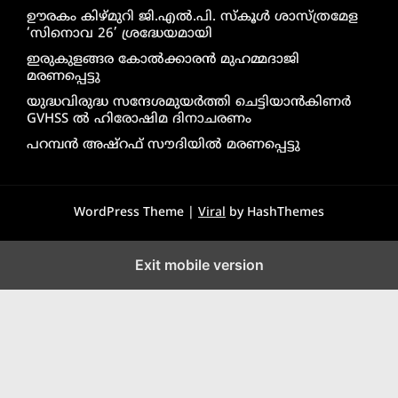
ഊരകം കിഴ്മുറി ജി.എൽ.പി. സ്കൂൾ ശാസ്ത്രമേള
‘സിനൊവ 26’ ശ്രദ്ധേയമായി
ഇരുകുളങ്ങര കോൽക്കാരൻ മുഹമ്മദാജി
മരണപ്പെട്ടു
യുദ്ധവിരുദ്ധ സന്ദേശമുയർത്തി ചെട്ടിയാൻകിണർ
GVHSS ൽ ഹിരോഷിമ ദിനാചരണം
പറമ്പൻ അഷ്‌റഫ് സൗദിയിൽ മരണപ്പെട്ടു
WordPress Theme |
Viral
by HashThemes
Exit mobile version