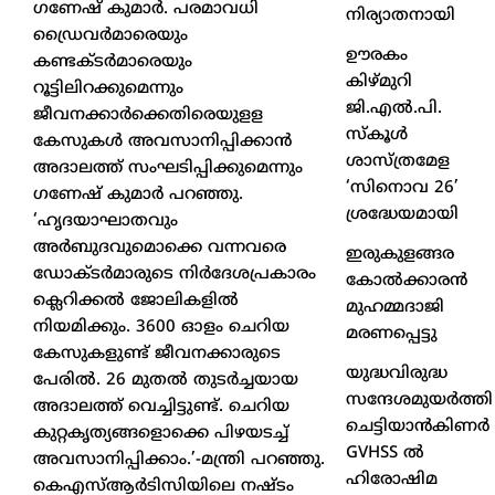
ഗണേഷ് കുമാര്‍. പരമാവധി
നിര്യാതനായി
ഡ്രൈവര്‍മാരെയും
ഊരകം
കണ്ടക്ടര്‍മാരെയും
കിഴ്മുറി
റൂട്ടിലിറക്കുമെന്നും
ജി.എൽ.പി.
ജീവനക്കാര്‍ക്കെതിരെയുളള
സ്കൂൾ
കേസുകള്‍ അവസാനിപ്പിക്കാന്‍
ശാസ്ത്രമേള
അദാലത്ത് സംഘടിപ്പിക്കുമെന്നും
‘സിനൊവ 26’
ഗണേഷ് കുമാര്‍ പറഞ്ഞു.
ശ്രദ്ധേയമായി
‘ഹൃദയാഘാതവും
അര്‍ബുദവുമൊക്കെ വന്നവരെ
ഇരുകുളങ്ങര
ഡോക്ടര്‍മാരുടെ നിര്‍ദേശപ്രകാരം
കോൽക്കാരൻ
ക്ലെറിക്കല്‍ ജോലികളില്‍
മുഹമ്മദാജി
നിയമിക്കും. 3600 ഓളം ചെറിയ
മരണപ്പെട്ടു
കേസുകളുണ്ട് ജീവനക്കാരുടെ
യുദ്ധവിരുദ്ധ
പേരില്‍. 26 മുതല്‍ തുടര്‍ച്ചയായ
സന്ദേശമുയർത്തി
അദാലത്ത് വെച്ചിട്ടുണ്ട്. ചെറിയ
ചെട്ടിയാൻകിണർ
കുറ്റകൃത്യങ്ങളൊക്കെ പിഴയടച്ച്
GVHSS ൽ
അവസാനിപ്പിക്കാം.’-മന്ത്രി പറഞ്ഞു.
ഹിരോഷിമ
കെഎസ്ആര്‍ടിസിയിലെ നഷ്ടം