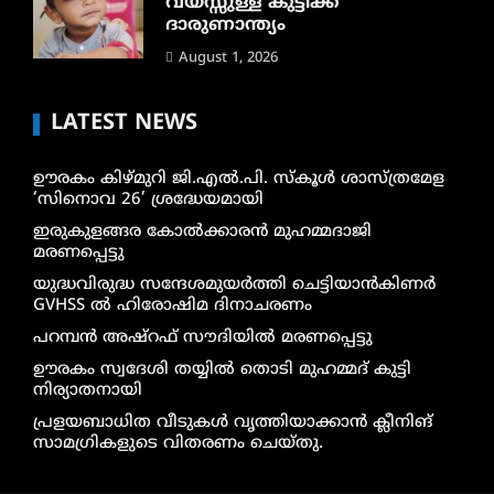
വയസ്സുള്ള കുട്ടിക്ക്
ദാരുണാന്ത്യം
August 1, 2026
LATEST NEWS
ഊരകം കിഴ്മുറി ജി.എൽ.പി. സ്കൂൾ ശാസ്ത്രമേള
‘സിനൊവ 26’ ശ്രദ്ധേയമായി
ഇരുകുളങ്ങര കോൽക്കാരൻ മുഹമ്മദാജി
മരണപ്പെട്ടു
യുദ്ധവിരുദ്ധ സന്ദേശമുയർത്തി ചെട്ടിയാൻകിണർ
GVHSS ൽ ഹിരോഷിമ ദിനാചരണം
പറമ്പൻ അഷ്‌റഫ് സൗദിയിൽ മരണപ്പെട്ടു
ഊരകം സ്വദേശി തയ്യിൽ തൊടി മുഹമ്മദ് കുട്ടി
നിര്യാതനായി
പ്രളയബാധിത വീടുകൾ വൃത്തിയാക്കാൻ ക്ലീനിങ്
സാമഗ്രികളുടെ വിതരണം ചെയ്തു.