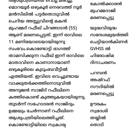
ആശുപത്രിയിൽ വെച്ച് മരിച്ചു.
കോൽക്കാരൻ
മൊറയൂർ ഒഴുകൂർ നെരവത്ത് നൂർ
മുഹമ്മദാജി
മൻസിലിൽ പട്ടർതൊടുവിൽ
മരണപ്പെട്ടു
ചെറിയ അസ്സുവിന്റെ മകൻ
യുദ്ധവിരുദ്ധ
മുഹമ്മദ് റഫീഖ് ചിറങ്ങാടൻ (55)
സന്ദേശമുയർത്തി
ആണ് മരണപ്പെട്ടത്. ഇന്ന് രാവിലെ
ചെട്ടിയാൻകിണർ
11 മണിയോടെയായിരുന്നു
GVHSS ൽ
സംഭവം.കൊണ്ടോട്ടി ഭാഗത്ത്
ഹിരോഷിമ
താമസിക്കുന്ന റഫീഖ് ഇന്ന് രാവിലെ
ദിനാചരണം
മാതാവിനെ കാണാനായാണ്
ഒഴുകൂരിലെ കുടുംബവീട്ടിൽ
പറമ്പൻ
എത്തിയത്. ഇവിടെ വെച്ചുണ്ടായ
അഷ്‌റഫ്
വാക്കുതർക്കത്തിനൊടുവിൽ
സൗദിയിൽ
അനുജൻ സാജിദ് റഫീഖിനെ
മരണപ്പെട്ടു
കത്തികൊണ്ട് കുത്തുകയായിരുന്നു.
ഊരകം
തുടർന്ന് സഹോദരൻ സാജിദും
സ്വദേശി
ഉമ്മയും ചേർന്നാണ് റഫീഖിനെ
തയ്യിൽ
ആശുപത്രിയിലെത്തിച്ചത്.
തൊടി
കൊണ്ടോട്ടിയിലെ സ്വകാര്യ