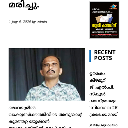
മരിച്ചു.
July 6, 2026
by
admin
RECENT
POSTS
ഊരകം
കിഴ്മുറി
ജി.എൽ.പി.
സ്കൂൾ
ശാസ്ത്രമേള
‘സിനൊവ 26’
മൊറയൂരിൽ
ശ്രദ്ധേയമായി
വാക്കുതർക്കത്തിനിടെ അനുജന്റെ
കുത്തേറ്റ ജ്യേഷ്ഠൻ
ഇരുകുളങ്ങര