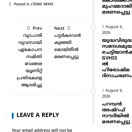
കോൽക്കാ
Posted in
CRIME NEWS
മുഹമ്മദാജ
മരണപ്പെട്ടു
August 6,
Prev
Next
2026
വ്യാപാരി
പട്ടർകടവൻ
യുദ്ധവിരുദ്
വ്യവസായി
കുഞ്ഞി
സന്ദേശമുയ
ഏകോപന
മൊയ്തീൻ
ചെട്ടിയാ
സമിതി
മരണപ്പെട്ടു
GVHSS
ൽ
വേങ്ങര
ഹിരോഷിമ
യൂണിറ്റ്
ദിനാചരണം
പ്രതിഭകളെ
ആദരിച്ചു
August 6,
2026
പറമ്പൻ
അഷ്‌റഫ്
LEAVE A REPLY
സൗദിയിൽ
മരണപ്പെട്ടു
Your email address will not be