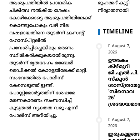
മുഹമ്മദ് കുട്ടി
ആശുപത്രിയിൽ പ്രാഥമിക
നിര്യാതനായി
ചികിത്സ നൽകിയ ശേഷം
കോഴിക്കോട്ടെ ആശുപത്രിയിലേക്ക്
കൊണ്ടുപോകും വഴി നില
TIMELINE
വഷളായതിനെ തുടർന്ന് ക്രസന്റ്
ഹോസ്പിറ്റലിൽ
August 7,
പ്രവേശിപ്പിച്ചെങ്കിലും മരണം
2026
സ്ഥിരീകരിക്കുകയായിരുന്നു.
ഊരകം
തുടർന്ന് മൃതദേഹം മഞ്ചേരി
കിഴ്മുറി
മെഡിക്കൽ കോളേജിലേക്ക് മാറ്റി.
ജി.എൽ.പി.
സംഭവത്തിൽ പോലീസ്
സ്കൂൾ
ശാസ്ത്രമേ
കേസെടുത്തിട്ടുണ്ട്.
‘സിനൊവ
പോസ്റ്റ്മോർട്ടത്തിന് ശേഷമേ
26’
മരണകാരണം സംബന്ധിച്ച്
ശ്രദ്ധേയമാ
കൂടുതൽ വ്യക്തത വരൂ എന്ന്
പോലീസ് അറിയിച്ചു.
August 7,
2026
ഇരുകുളങ്