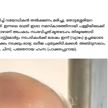
ിച്ച് വയോധികൻ തൽക്ഷണം മരിച്ചു. തോട്ടശ്ശേരിയറ
ചത്. ഇന്നലെ രാത്രി ഇശാ നമസ്‌കാരത്തിനായി പള്ളിയിലേക്ക്
്പോഴാണ് അപകടം സംഭവിച്ചത്.​മൃതദേഹം തിരൂരങ്ങാടി
സ്റ്റ്‌മോർട്ടം നടപടികൾക്ക് ശേഷം ഇന്ന് (വ്യാഴം) ഉച്ചയോടെ
കം നടക്കും.​ഭാര്യ: ഖദീജ പുതുക്കിടി.മക്കൾ: അബ്ദുസലാം,
 ചിന), പരേതനായ ഹംസ (പാക്കടപ്പുറായ).