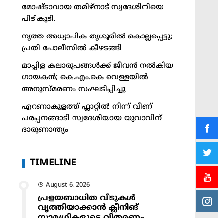
മോഷ്ടാവായ തമിഴ്നാട് സ്വദേശിനിയെ
പിടികൂടി.
നൃത്ത അധ്യാപിക തൃശൂരിൽ കൊല്ലപ്പെട്ടു;
പ്രതി പോലീസിൽ കീഴടങ്ങി
മാപ്പിള കലാരൂപങ്ങൾക്ക് ജീവൻ നൽകിയ
ഗായകൻ; കെ.എം.കെ വെള്ളയിൽ
അനുസ്മരണം സംഘടിപ്പിച്ചു
എറണാകുളത്ത് ഫ്ലാറ്റിൽ നിന്ന് വീണ്
പരപ്പനങ്ങാടി സ്വദേശിയായ യുവാവിന്
ദാരുണാന്ത്യം
TIMELINE
August 6, 2026
പ്രളയബാധിത വീടുകൾ
വൃത്തിയാക്കാൻ ക്ലീനിങ്
സാമഗ്രികളുടെ വിതരണം