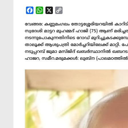
Facebook
WhatsApp
X
Copy
Link
വേങ്ങര: കണ്ണമംഗലം തോട്ടശ്ശേരിയറയിൽ കാറിട
സ്വദേശി മാട്ടറ മുഹമ്മദ് ഹാജി (75) ആണ് മരിച്
നടന്നുപോകുന്നതിനിടെ റോഡ് മുറിച്ചുകടക്കുമ
താലൂക്ക് ആശുപത്രി മോർച്ചറിയിലേക്ക് മാറ്റി. പോ
നടുപ്പറമ്പ് ജുമാ മസ്ജിദ് ഖബർസ്ഥാനിൽ ഖബറടക്
ഹാജറ, സമീറ.മരുമക്കൾ: ലുബ്ന (പാലമഠത്തിൽ,