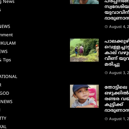
പരപ്പനങ്ങ
g News
സ്വദേശി
s
യുവാവിന
ദാരുണാന്ത
i
NEWS
August 4, 
inment
പാലക്കുഴ
NKULAM
വെള്ളച്ചാട്
EWS
കാല് വഴു
വീണ് യു
& Tips
മരിച്ചു
August 3, 
ATIONAL
R
തോട്ടിലെ
ഒഴുക്കിൽപ
AGOD
രണ്ടര വയ
 NEWS
കുട്ടിക്ക്
M
ദാരുണാന്ത
TTY
August 1, 
KAL