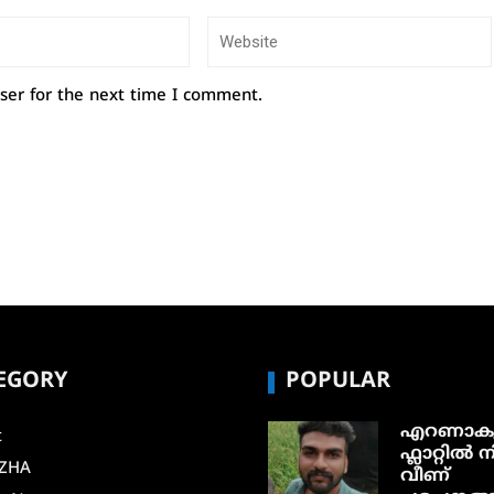
ser for the next time I comment.
EGORY
POPULAR
എറണാകു
t
ഫ്ലാറ്റിൽ നി
ZHA
വീണ്