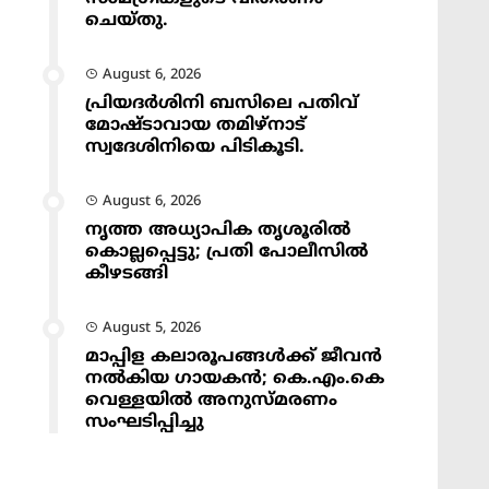
ചെയ്തു.
August 6, 2026
പ്രിയദർശിനി ബസിലെ പതിവ്
മോഷ്ടാവായ തമിഴ്നാട്
സ്വദേശിനിയെ പിടികൂടി.
August 6, 2026
നൃത്ത അധ്യാപിക തൃശൂരിൽ
കൊല്ലപ്പെട്ടു; പ്രതി പോലീസിൽ
കീഴടങ്ങി
August 5, 2026
മാപ്പിള കലാരൂപങ്ങൾക്ക് ജീവൻ
നൽകിയ ഗായകൻ; കെ.എം.കെ
വെള്ളയിൽ അനുസ്മരണം
സംഘടിപ്പിച്ചു