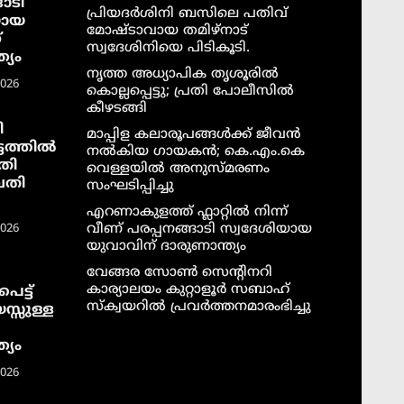
ാടി
പ്രിയദർശിനി ബസിലെ പതിവ്
യായ
മോഷ്ടാവായ തമിഴ്നാട്
്
സ്വദേശിനിയെ പിടികൂടി.
്യം
നൃത്ത അധ്യാപിക തൃശൂരിൽ
2026
കൊല്ലപ്പെട്ടു; പ്രതി പോലീസിൽ
കീഴടങ്ങി
ി
മാപ്പിള കലാരൂപങ്ങൾക്ക് ജീവൻ
ടത്തില്‍
നൽകിയ ഗായകൻ; കെ.എം.കെ
തി
വെള്ളയിൽ അനുസ്മരണം
വതി
സംഘടിപ്പിച്ചു
എറണാകുളത്ത് ഫ്ലാറ്റിൽ നിന്ന്
വീണ് പരപ്പനങ്ങാടി സ്വദേശിയായ
2026
യുവാവിന് ദാരുണാന്ത്യം
വേങ്ങര സോൺ സെൻ്റിനറി
കാര്യാലയം കുറ്റാളൂർ സബാഹ്
െട്ട്
സ്ക്വയറിൽ പ്രവർത്തനമാരംഭിച്ചു
സ്സുള്ള
്യം
2026