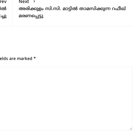
rev
Next
വിൽ
അരിക്കുളം സി.സി. മാട്ടിൽ താമസിക്കുന്ന റഫീഖ്
്ചു
മരണപ്പെട്ടു
ields are marked
*