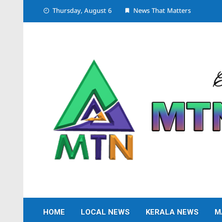
Skip
Thursday, August 6
News That Matters
to
content
HOME
LOCAL NEWS
KERALA NEWS
M