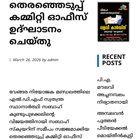
തെരഞ്ഞെടുപ്പ്
കമ്മിറ്റി ഓഫീസ്
ഉദ്ഘാടനം
ചെയ്തു
RECENT
March 26, 2026
by
admin
POSTS
പി.എ.
മൗലവി
വേങ്ങര നിയോജക മണ്ഡലത്തിലെ
അച്ചനമ്പലം
എൽ.ഡി.എഫ് സ്വതന്ത്ര
നിര്യാതനായി
സ്ഥാനാർത്ഥി സബാഹ്
അമ്പലവൻ
കുണ്ടുപുഴക്കലിൻ്റെ
പുത്തൻ
വിജയത്തിനായി സബാഹ്
പീടിയേക്കൽ
സ്ക്വയറിന് സമീപം സജ്ജമാക്കിയ
മൊയ്തീൻകുട്ടി
തെരഞ്ഞെടുപ്പ് കമ്മിറ്റി ഓഫീസ്