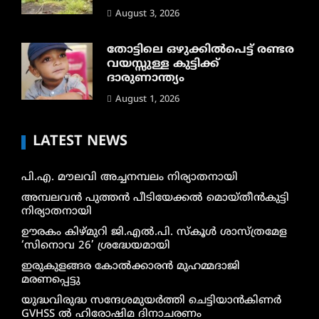
August 3, 2026
തോട്ടിലെ ഒഴുക്കിൽപെട്ട് രണ്ടര
വയസ്സുള്ള കുട്ടിക്ക്
ദാരുണാന്ത്യം
August 1, 2026
LATEST NEWS
പി.എ. മൗലവി അച്ചനമ്പലം നിര്യാതനായി
അമ്പലവൻ പുത്തൻ പീടിയേക്കൽ മൊയ്തീൻകുട്ടി
നിര്യാതനായി
ഊരകം കിഴ്മുറി ജി.എൽ.പി. സ്കൂൾ ശാസ്ത്രമേള
‘സിനൊവ 26’ ശ്രദ്ധേയമായി
ഇരുകുളങ്ങര കോൽക്കാരൻ മുഹമ്മദാജി
മരണപ്പെട്ടു
യുദ്ധവിരുദ്ധ സന്ദേശമുയർത്തി ചെട്ടിയാൻകിണർ
GVHSS ൽ ഹിരോഷിമ ദിനാചരണം