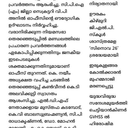
നിര്യാതനായി
പ്രവർത്തനം ആരംഭിച്ചു. സി.പി.ഐ
(എം) ജില്ലാ സെക്രട്ടറി വി.പി
ഊരകം
അനിൽ ഓഫീസിന്റെ ഔദ്യോഗിക
കിഴ്മുറി
ഉദ്ഘാടനം നിർവ്വഹിച്ചു.
ജി.എൽ.പി.
വരാനിരിക്കുന്ന നിയമസഭാ
സ്കൂൾ
തെരഞ്ഞെടുപ്പിൽ മണ്ഡലത്തിലെ
ശാസ്ത്രമേള
പ്രചാരണ പ്രവർത്തനങ്ങൾ
‘സിനൊവ 26’
ഏകോപിപ്പിക്കുന്നതിനും ജനകീയ
ശ്രദ്ധേയമായി
ഇടപെടലുകൾ
ഇരുകുളങ്ങര
ശക്തമാക്കുന്നതിനുമായാണ്
കോൽക്കാരൻ
ഓഫീസ് തുറന്നത്. കെ. നയീം
മുഹമ്മദാജി
അധ്യക്ഷത വഹിച്ച ചടങ്ങിൽ
മരണപ്പെട്ടു
തെരഞ്ഞെടുപ്പ് കൺവീനർ കെ.ടി
അലവിക്കുട്ടി സ്വാഗതം
യുദ്ധവിരുദ്ധ
ആശംസിച്ചു. എൽ.ഡി.എഫ്
സന്ദേശമുയർത്തി
നേതാക്കളായ മുസ്തഫ കടമ്പോട്,
ചെട്ടിയാൻകിണർ
കെ.വി ബാലസുബ്രഹ്മണ്യൻ, സി.പി
GVHSS ൽ
രാധാകൃഷ്ണൻ, ഡോ. മോഹൻ
ഹിരോഷിമ