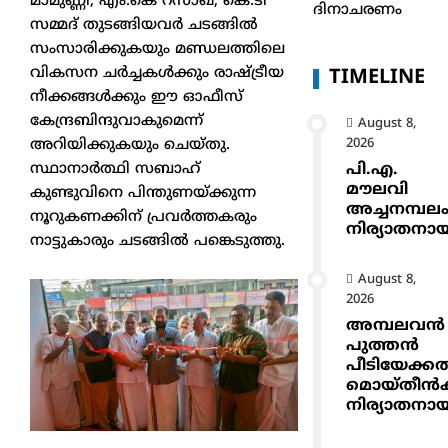
മാമുണ്ണി, എം.കെ റസാഖ്, കെ.ടി
ദിനാചരണം
സമ്മദ് തുടങ്ങിയവർ ചടങ്ങിൽ
സംസാരിക്കുകയും മണ്ഡലത്തിലെ
വികസന ചർച്ചകൾക്കും രാഷ്ട്രീയ
TIMELINE
നീക്കങ്ങൾക്കും ഈ ഓഫീസ്
കേന്ദ്രബിന്ദുവാകുമെന്ന്
August 8,
2026
അറിയിക്കുകയും ചെയ്തു.
പി.എ.
സ്ഥാനാർത്ഥി സബാഹ്
മൗലവി
കുണ്ടുവിനെ പിന്തുണയ്ക്കുന്ന
അച്ചനമ്പല
നൂറുകണക്കിന് പ്രവർത്തകരും
നിര്യാതനാ
നാട്ടുകാരും ചടങ്ങിൽ പങ്കെടുത്തു.
August 8,
2026
അമ്പലവൻ
പുത്തൻ
പീടിയേക്ക
മൊയ്തീൻകുട
നിര്യാതനാ