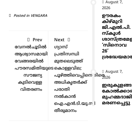
August 7,
2026
ഊരകം
Posted in
VENGARA
കിഴ്മുറി
ജി.എൽ.പി.
സ്കൂൾ
ശാസ്ത്രമേ
Prev
Next
‘സിനൊവ
വേനൽചൂടിൽ
ഗ്യാസ്
26’
ആശ്വാസമായി
പ്രതിസന്ധി
ശ്രദ്ധേയമാ
വേങ്ങരയിൽ
മുതലെടുത്ത്
പൗരസമിതിയുടെ
കൊള്ളവില;
August 7,
സൗജന്യ
പൂഴ്ത്തിവെപ്പിനെതിരെ
2026
കുടിവെള്ള
അധികൃതർക്ക്
ഇരുകുളങ്
വിതരണം
പരാതി
കോൽക്കാ
നൽകാൻ
മുഹമ്മദാജ
മരണപ്പെട്ടു
ഐ.എൻ.ടി.യു.സി
തീരുമാനം