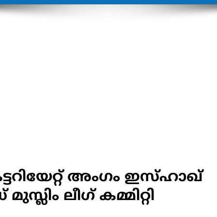
്ടറിയേറ്റ് അംഗം ഇസ്ഹാഖ്
മുസ്ലിം ലീഗ് കമ്മിറ്റി