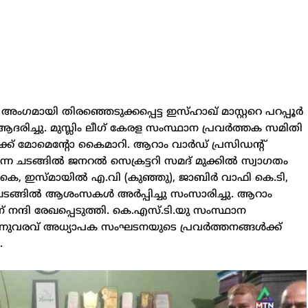
 അംഗമായി തിരഞ്ഞെടുക്കപ്പെട്ട ഇസ്ഹാഖ് മാസ്റ്ററെ പറപ്പൂർ
ി ആദരിച്ചു. മുസ്ലിം ലീഗ് കേരള സംസ്ഥാന പ്രവർത്തക സമിതി
ർക്ക് മോമെന്റോ കൈമാറി. ആറാം വാർഡ് പ്രസിഡന്റ്
ന്ന ചടങ്ങിൽ ജനറൽ സെക്രട്ടറി സമദ് മുക്കിൽ സ്വാഗതം
െ, ഇസ്മായിൽ എ.വി (കുഞ്ഞു), ജാബിർ വാഫി കെ.ടി,
ടങ്ങിൽ ആശംസകൾ അർപ്പിച്ചു സംസാരിച്ചു. ആറാം
ന് നന്ദി രേഖപ്പെടുത്തി. കെ.എസ്.ടി.യു സംസ്ഥാന
 കടന്നുവരവ് അധ്യാപക സംഘടനയുടെ പ്രവർത്തനങ്ങൾക്ക്
.