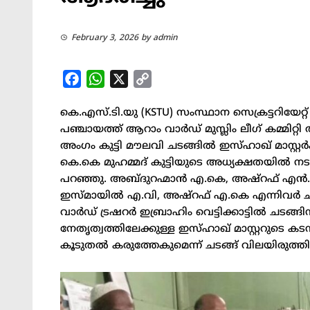
February 3, 2026
by
admin
Facebook
WhatsApp
X
Copy
Link
കെ.എസ്.ടി.യു (KSTU) സംസ്ഥാന സെക്രട്ടറിയേറ്റ്
പഞ്ചായത്ത് ആറാം വാർഡ് മുസ്ലിം ലീഗ് കമ്മിറ്റ
അംഗം കുട്ടി മൗലവി ചടങ്ങിൽ ഇസ്ഹാഖ് മാസ്റ്റ
കെ.കെ മുഹമ്മദ് കുട്ടിയുടെ അധ്യക്ഷതയിൽ നട
പറഞ്ഞു. അബ്ദുറഹ്മാൻ എ.കെ, അഷ്റഫ് എൻ.ക
ഇസ്മായിൽ എ.വി, അഷ്റഫ് എ.കെ എന്നിവർ ച
വാർഡ് ട്രഷറർ ഇബ്രാഹിം വെട്ടിക്കാട്ടിൽ ചടങ്ങി
നേതൃത്വത്തിലേക്കുള്ള ഇസ്ഹാഖ് മാസ്റ്ററുടെ
കൂടുതൽ കരുത്തേകുമെന്ന് ചടങ്ങ് വിലയിരുത്തി