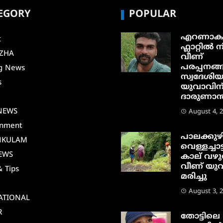
EGORY
POPULAR
എറണാകു
t
ഫ്ലാറ്റിൽ നി
ZHA
വീണ്
പരപ്പനങ്ങ
g News
സ്വദേശി
s
യുവാവിന
ദാരുണാന്ത
i
NEWS
August 4, 
inment
പാലക്കുഴ
NKULAM
വെള്ളച്ചാട്
EWS
കാല് വഴു
വീണ് യു
& Tips
മരിച്ചു
August 3, 
ATIONAL
R
തോട്ടിലെ