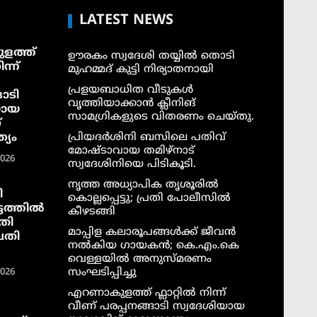
LATEST NEWS
ളത്ത്
ഊരകം സ്വദേശി തയ്യിൽ തൊടി
ന്ന്
മുഹമ്മദ് കുട്ടി നിര്യാതനായി
പ്രളയബാധിത വീടുകൾ
ാടി
വൃത്തിയാക്കാൻ ക്ലീനിങ്
യായ
സാമഗ്രികളുടെ വിതരണം ചെയ്തു.
്
്യം
പ്രിയദർശിനി ബസിലെ പതിവ്
മോഷ്ടാവായ തമിഴ്നാട്
2026
സ്വദേശിനിയെ പിടികൂടി.
നൃത്ത അധ്യാപിക തൃശൂരിൽ
ി
കൊല്ലപ്പെട്ടു; പ്രതി പോലീസിൽ
ടത്തില്‍
കീഴടങ്ങി
തി
മാപ്പിള കലാരൂപങ്ങൾക്ക് ജീവൻ
വതി
നൽകിയ ഗായകൻ; കെ.എം.കെ
വെള്ളയിൽ അനുസ്മരണം
സംഘടിപ്പിച്ചു
2026
എറണാകുളത്ത് ഫ്ലാറ്റിൽ നിന്ന്
വീണ് പരപ്പനങ്ങാടി സ്വദേശിയായ