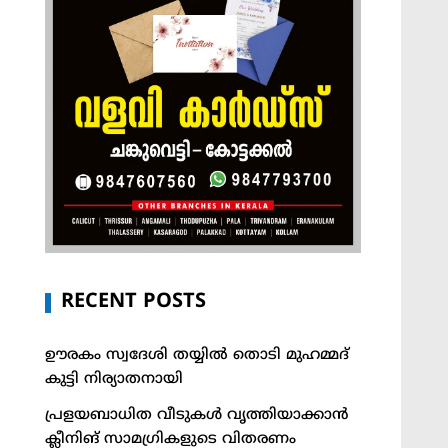
RECENT POSTS
ഊരകം സ്വദേശി തയ്യിൽ തൊടി മുഹമ്മദ്
കുട്ടി നിര്യാതനായി
പ്രളയബാധിത വീടുകൾ വൃത്തിയാക്കാൻ
ക്ലീനിങ് സാമഗ്രികളുടെ വിതരണം