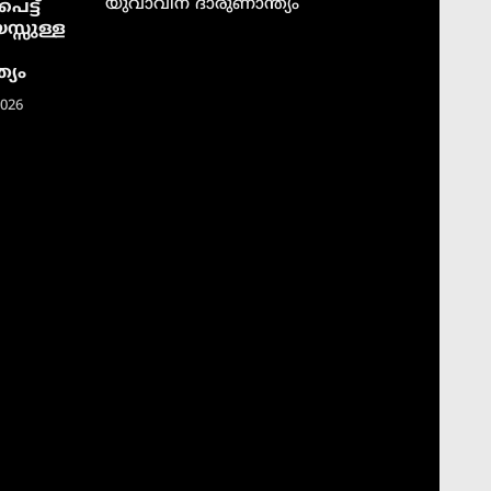
യുവാവിന് ദാരുണാന്ത്യം
െട്ട്
സ്സുള്ള
്യം
2026