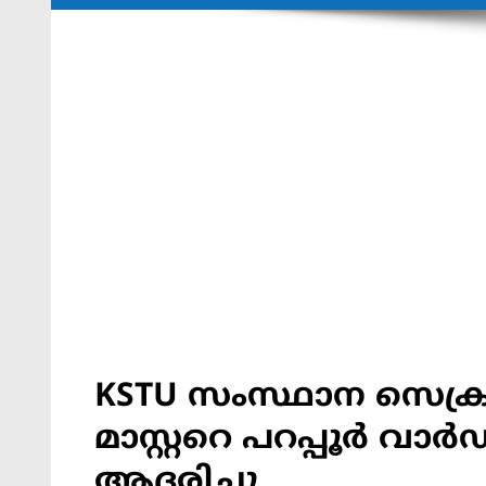
KSTU സംസ്ഥാന സെക്രട
മാസ്റ്ററെ പറപ്പൂർ വാർഡ് 
ആദരിച്ചു