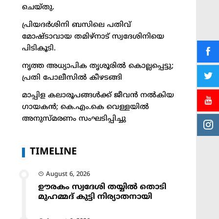
ചെയ്തു.
പ്രിയദർശിനി ബസിലെ പതിവ്
മോഷ്ടാവായ തമിഴ്നാട് സ്വദേശിനിയെ
പിടികൂടി.
നൃത്ത അധ്യാപിക തൃശൂരിൽ കൊല്ലപ്പെട്ടു;
പ്രതി പോലീസിൽ കീഴടങ്ങി
മാപ്പിള കലാരൂപങ്ങൾക്ക് ജീവൻ നൽകിയ
ഗായകൻ; കെ.എം.കെ വെള്ളയിൽ
അനുസ്മരണം സംഘടിപ്പിച്ചു
TIMELINE
August 6, 2026
ഊരകം സ്വദേശി തയ്യിൽ തൊടി
മുഹമ്മദ് കുട്ടി നിര്യാതനായി