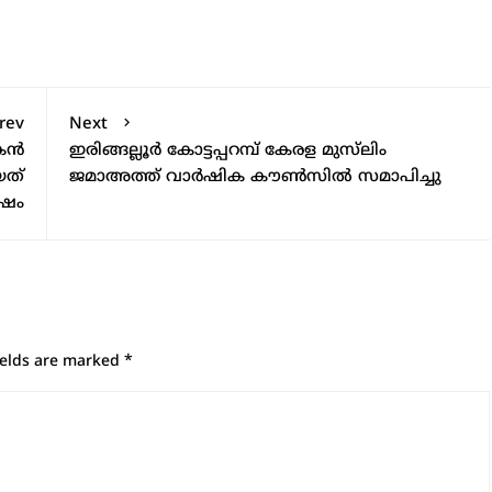
rev
Next
ികൻ
ഇരിങ്ങല്ലൂർ കോട്ടപ്പറമ്പ് കേരള മുസ്‌ലിം
യത്
ജമാഅത്ത് വാർഷിക കൗൺസിൽ സമാപിച്ചു
േഷം
ields are marked
*