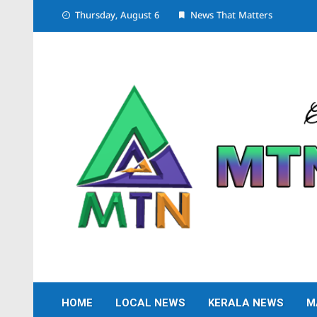
Skip
Thursday, August 6
News That Matters
to
content
HOME
LOCAL NEWS
KERALA NEWS
M