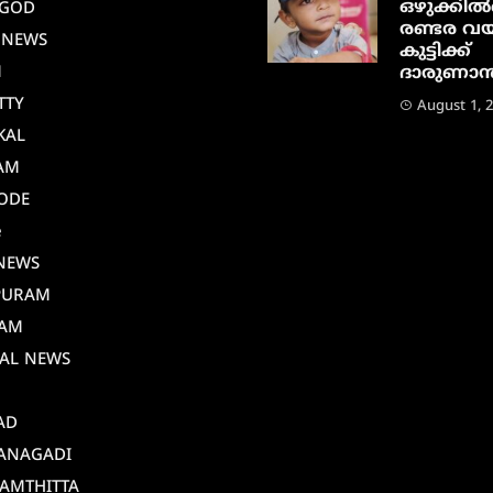
ഒഴുക്കിൽപ
AGOD
രണ്ടര വയ
 NEWS
കുട്ടിക്ക്
M
ദാരുണാന്ത
TTY
August 1, 
KAL
AM
ODE
e
NEWS
PURAM
AM
AL NEWS
AD
ANAGADI
AMTHITTA