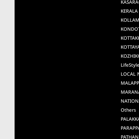
KASAR
KERALA
KOLLA
KONDO
KOTTAK
KOTTAY
KOZHIK
LifeStyl
LOCAL 
MALAP
MARAN
NATION
Others
PALAKK
PARAPP
PATHAN