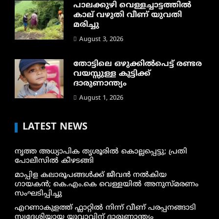
പാലക്കുഴി വെള്ളച്ചാട്ടത്തില്‍
കാല് വഴുതി വീണ് യുവതി
മരിച്ചു
August 3, 2026
തോട്ടിലെ ഒഴുക്കിൽപെട്ട് രണ്ടര
വയസ്സുള്ള കുട്ടിക്ക്
ദാരുണാന്ത്യം
August 1, 2026
LATEST NEWS
നൃത്ത അധ്യാപിക തൃശൂരിൽ കൊല്ലപ്പെട്ടു; പ്രതി
പോലീസിൽ കീഴടങ്ങി
മാപ്പിള കലാരൂപങ്ങൾക്ക് ജീവൻ നൽകിയ
ഗായകൻ; കെ.എം.കെ വെള്ളയിൽ അനുസ്മരണം
സംഘടിപ്പിച്ചു
എറണാകുളത്ത് ഫ്ലാറ്റിൽ നിന്ന് വീണ് പരപ്പനങ്ങാടി
സ്വദേശിയായ യുവാവിന് ദാരുണാന്ത്യം