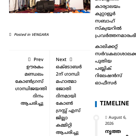
കാര്യാലയം
കുറ്റാളൂർ
സബാഹ്
സ്ക്വയറിൽ
Posted in
VENGARA
പ്രവർത്തനമാരംഭിച
കാലിക്കറ്റ്
സർവകലാശാലക്ക
Prev
Next
പുതിയ
ഊരകം
ഒക്ടോബർ
പബ്ലിക്
മണ്ഡലം
2ന് ഗാന്ധി
റിലേഷൻസ്
കോൺഗ്രസ്
മഹാത്മാ
ഓഫീസർ
ഗാന്ധിജയന്തി
ജോതി
ദിനം
ദിനമായി
TIMELINE
ആചരിച്ചു
കോൺ
ഗ്രസ്സ് എസ്
ജില്ലാ
August 6,
2026
കമ്മിറ്റി
നൃത്ത
ആചരിച്ചു