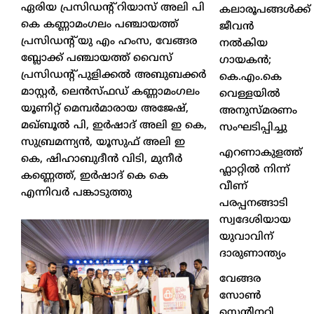
ഏരിയ പ്രസിഡന്റ് റിയാസ് അലി പി
കലാരൂപങ്ങൾക്ക്
കെ കണ്ണാമംഗലം പഞ്ചായത്ത്
ജീവൻ
പ്രസിഡന്റ് യു എം ഹംസ, വേങ്ങര
നൽകിയ
ബ്ലോക്ക്‌ പഞ്ചായത്ത് വൈസ്
ഗായകൻ;
പ്രസിഡന്റ് പുളിക്കൽ അബുബക്കർ
കെ.എം.കെ
മാസ്റ്റർ, ലെൻസ്ഫഡ് കണ്ണാമംഗലം
വെള്ളയിൽ
യൂണിറ്റ് മെമ്പർമാരായ അജേഷ്,
അനുസ്മരണം
മഖ്ബൂൽ പി, ഇർഷാദ് അലി ഇ കെ,
സംഘടിപ്പിച്ചു
സുബ്രമന്ന്യൻ, യൂസുഫ് അലി ഇ
എറണാകുളത്ത്
കെ, ഷിഹാബുദീൻ വിടി, മുനീർ
ഫ്ലാറ്റിൽ നിന്ന്
കണ്ണെത്ത്, ഇർഷാദ് കെ കെ
വീണ്
എന്നിവർ പങ്കാടുത്തു
പരപ്പനങ്ങാടി
സ്വദേശിയായ
യുവാവിന്
ദാരുണാന്ത്യം
വേങ്ങര
സോൺ
സെൻ്റിനറി