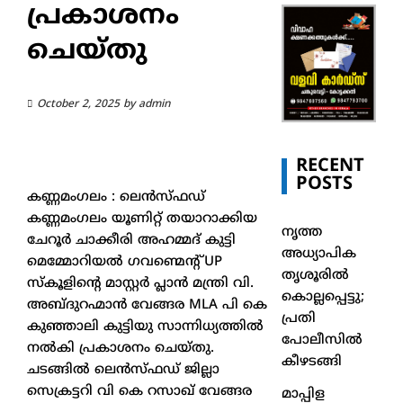
പ്രകാശനം
ചെയ്തു
October 2, 2025
by
admin
RECENT
POSTS
കണ്ണമംഗലം : ലെൻസ്ഫഡ്
കണ്ണമംഗലം യൂണിറ്റ് തയാറാക്കിയ
നൃത്ത
ചേറൂർ ചാക്കീരി അഹമ്മദ് കുട്ടി
അധ്യാപിക
മെമ്മോറിയൽ ഗവണ്മെന്റ് UP
തൃശൂരിൽ
സ്കൂളിന്റെ മാസ്റ്റർ പ്ലാൻ മന്ത്രി വി.
കൊല്ലപ്പെട്ടു;
അബ്ദുറഹ്മാൻ വേങ്ങര MLA പി കെ
പ്രതി
കുഞ്ഞാലി കുട്ടിയു സാന്നിധ്യത്തിൽ
പോലീസിൽ
നൽകി പ്രകാശനം ചെയ്തു.
കീഴടങ്ങി
ചടങ്ങിൽ ലെൻസ്ഫഡ് ജില്ലാ
സെക്രട്ടറി വി കെ റസാഖ് വേങ്ങര
മാപ്പിള