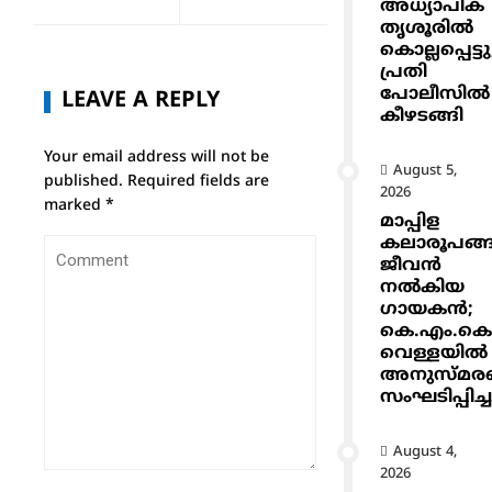
അധ്യാപിക
തൃശൂരിൽ
കൊല്ലപ്പെട്ടു
പ്രതി
പോലീസിൽ
LEAVE A REPLY
കീഴടങ്ങി
Your email address will not be
August 5,
published.
Required fields are
2026
marked
*
മാപ്പിള
കലാരൂപങ്ങ
ജീവൻ
നൽകിയ
ഗായകൻ;
കെ.എം.ക
വെള്ളയിൽ
അനുസ്മര
സംഘടിപ്പിച്ച
August 4,
2026