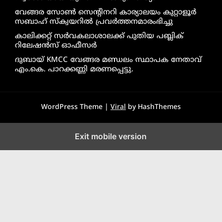
വേങ്ങര സോൺ സെൻ്റിനറി കാര്യാലയം കുറ്റാളൂർ
സബാഹ് സ്ക്വയറിൽ പ്രവർത്തനമാരംഭിച്ചു
കാലിക്കറ്റ് സർവകലാശാലക്ക് പുതിയ പബ്ലിക്
റിലേഷൻസ് ഓഫീസർ
ദുബായ് KMCC വേങ്ങര മണ്ഡലം സ്ഥാപക നേതാവ്
എം.കെ. പാറക്കണ്ണി മരണപ്പെട്ടു.
WordPress Theme |
Viral
by HashThemes
Exit mobile version