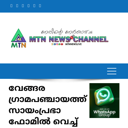
Skip
to
content
വേങ്ങര
ഗ്രാമപഞ്ചായത്ത്
സായംപ്രഭാ
ഫോമില്‍ വെച്ച്