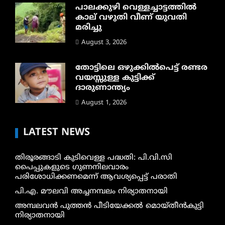
പാലക്കുഴി വെള്ളച്ചാട്ടത്തില്‍
കാല് വഴുതി വീണ് യുവതി
മരിച്ചു
August 3, 2026
തോട്ടിലെ ഒഴുക്കിൽപെട്ട് രണ്ടര
വയസ്സുള്ള കുട്ടിക്ക്
ദാരുണാന്ത്യം
August 1, 2026
LATEST NEWS
തിരൂരങ്ങാടി കുടിവെള്ള പദ്ധതി: പി.വി.സി
പൈപ്പുകളുടെ ഗുണനിലവാരം
പരിശോധിക്കണമെന്ന് ആവശ്യപ്പെട്ട് പരാതി
പി.എ. മൗലവി അച്ചനമ്പലം നിര്യാതനായി
അമ്പലവൻ പുത്തൻ പീടിയേക്കൽ മൊയ്തീൻകുട്ടി
നിര്യാതനായി