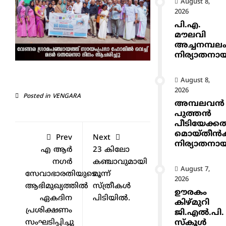
August 8,
2026
പി.എ.
മൗലവി
അച്ചനമ്പല
നിര്യാതനാ
August 8,
2026
Posted in
VENGARA
അമ്പലവൻ
പുത്തൻ
പീടിയേക്ക
മൊയ്തീൻകുട
Prev
Next
നിര്യാതനാ
എ ആർ
23 കിലോ
നഗർ
കഞ്ചാവുമായി
August 7,
സേവാഭാരതിയുടെ
മൂന്ന്
2026
ആഭിമുഖ്യത്തിൽ
സ്ത്രീകൾ
ഊരകം
ഏകദിന
പിടിയിൽ.
കിഴ്മുറി
പ്രശിക്ഷണം
ജി.എൽ.പി.
സംഘടിപ്പിച്ചു
സ്കൂൾ