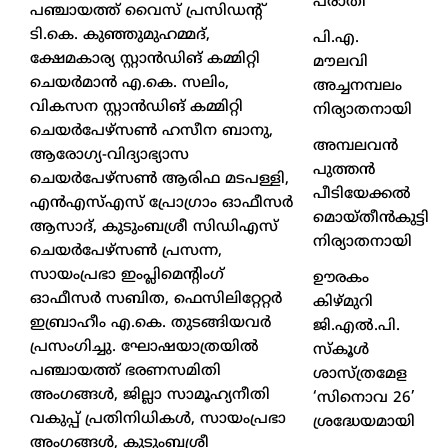
പരാതി
പഞ്ചായത്ത് വൈസ് പ്രസിഡന്റ്
ടി.കെ. കുഞ്ഞുമുഹമ്മദ്,
പി.എ.
ക്ഷേമകാര്യ സ്റ്റാന്‍ഡിങ് കമ്മിറ്റി
മൗലവി
ചെയര്‍മാന്‍ എ.കെ. സലിം,
അച്ചനമ്പലം
വികസന സ്റ്റാന്‍ഡിങ് കമ്മിറ്റി
നിര്യാതനായി
ചെയര്‍പേഴ്‌സണ്‍ ഹസീന ബാനു,
അമ്പലവൻ
ആരോഗ്യ-വിദ്യാഭ്യാസ
പുത്തൻ
ചെയര്‍പേഴ്‌സണ്‍ ആരിഫ മടപള്ളി,
പീടിയേക്കൽ
എന്‍എസ്എസ് പ്രോഗ്രാം ഓഫീസര്‍
മൊയ്തീൻകുട്ടി
ആസാദ്, കുടുംബശ്രീ സിഡിഎസ്
നിര്യാതനായി
ചെയര്‍പേഴ്‌സണ്‍ പ്രസന്ന,
സായംപ്രഭാ ഇംപ്ലിമെന്റിംഗ്
ഊരകം
ഓഫീസര്‍ സബിത, ഫെസിലിറ്റേറ്റര്‍
കിഴ്മുറി
ഇബ്രാഹീം എ.കെ. തുടങ്ങിയവര്‍
ജി.എൽ.പി.
പ്രസംഗിച്ചു. ഘോഷയാത്രയില്‍
സ്കൂൾ
പഞ്ചായത്ത് ഭരണസമിതി
ശാസ്ത്രമേള
അംഗങ്ങള്‍, ജില്ലാ സാമൂഹ്യനീതി
‘സിനൊവ 26’
വകുപ്പ് പ്രതിനിധികള്‍, സായംപ്രഭാ
ശ്രദ്ധേയമായി
അംഗങ്ങള്‍, കുടുംബശ്രീ