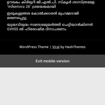
ഊരകം കിഴ്മുറി ജി.എൽ.പി. സ്കൂൾ ശാസ്ത്രമേള
‘സിനൊവ 26’ ശ്രദ്ധേയമായി
ഇരുകുളങ്ങര കോൽക്കാരൻ മുഹമ്മദാജി
മരണപ്പെട്ടു
യുദ്ധവിരുദ്ധ സന്ദേശമുയർത്തി ചെട്ടിയാൻകിണർ
GVHSS ൽ ഹിരോഷിമ ദിനാചരണം
WordPress Theme |
Viral
by HashThemes
Exit mobile version