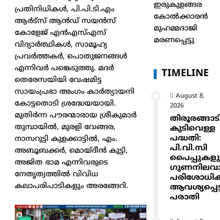
ഇരുകുളങ്ങര
പ്രതിനിധികള്‍, പി.പി.ടി.എം
കോൽക്കാരൻ
ആര്‍ട്‌സ് ആന്‍ഡ് സയന്‍സ്
മുഹമ്മദാജി
കോളേജ് എന്‍എസ്എസ്
മരണപ്പെട്ടു
വിദ്യാര്‍ത്ഥികള്‍, സാമൂഹ്യ
പ്രവര്‍ത്തകര്‍, പൊതുജനങ്ങള്‍
എന്നിവര്‍ പങ്കെടുത്തു. മദര്‍
TIMELINE
തെരേസയിയി വേഷമിട്ട
സായംപ്രഭാ അംഗം കാര്‍ത്യായനി
August 8,
കോട്ടതൊടി ശ്രദ്ധേയയായി.
2026
മുതിര്‍ന്ന പൗരന്മാരായ ശ്രീകുമാര്‍
തിരൂരങ്ങാട
തുമ്പായില്‍, മുരളി വേങ്ങര,
കുടിവെള്ള
പദ്ധതി:
നാസറുട്ടി കുളക്കാട്ടില്‍, എം.
പി.വി.സി
അബൂബക്കര്‍, മൊയ്ദീന്‍ കുട്ടി,
പൈപ്പുകള
അജിത ഭാമ എന്നിവരുടെ
ഗുണനിലവ
നേതൃത്വത്തില്‍ വിവിധ
പരിശോധിക്
കലാപരിപാടികളും അരങ്ങേറി.
ആവശ്യപ്പെട്ട
പരാതി