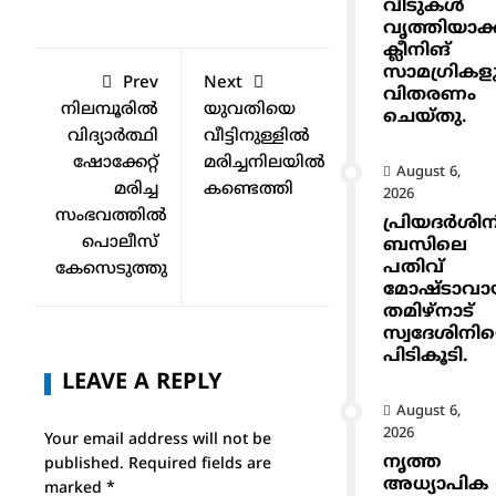
വീടുകൾ
വൃത്തിയാക
ക്ലീനിങ്
സാമഗ്രികള
Prev
Next
വിതരണം
നിലമ്പൂരിൽ
യുവതിയെ
ചെയ്തു.
വിദ്യാർത്ഥി
വീട്ടിനുള്ളില്‍
ഷോക്കേറ്റ്
മരിച്ചനിലയില്‍
August 6,
മരിച്ച
കണ്ടെത്തി
2026
സംഭവത്തിൽ
പ്രിയദർശിന
പൊലീസ്
ബസിലെ
പതിവ്
കേസെടുത്തു
മോഷ്ടാവ
തമിഴ്നാട്
സ്വദേശിനി
പിടികൂടി.
LEAVE A REPLY
August 6,
2026
Your email address will not be
നൃത്ത
published.
Required fields are
അധ്യാപിക
marked
*