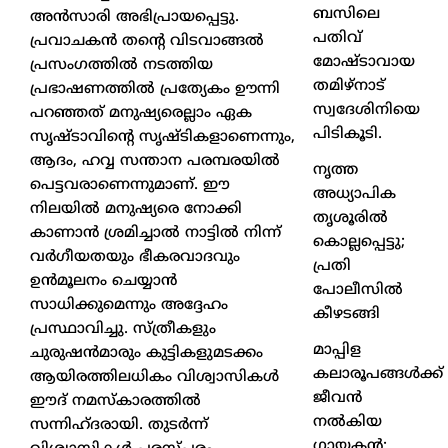
ബസിലെ
അൻസാരി അഭിപ്രായപ്പെട്ടു.
പതിവ്
പ്രവാചകൻ തൻ്റെ വിടവാങ്ങൽ
മോഷ്ടാവായ
പ്രസംഗത്തിൽ നടത്തിയ
തമിഴ്നാട്
പ്രഭാഷണത്തിൽ പ്രത്യേകം ഊന്നി
സ്വദേശിനിയെ
പറഞ്ഞത് മനുഷ്യരെല്ലാം ഏക
പിടികൂടി.
സൃഷ്ടാവിൻ്റെ സൃഷ്ടികളാണെന്നും,
ആദം, ഹവ്വ സന്താന പരമ്പരയിൽ
നൃത്ത
പെട്ടവരാണെന്നുമാണ്. ഈ
അധ്യാപിക
നിലയിൽ മനുഷ്യരെ നോക്കി
തൃശൂരിൽ
കാണാൻ ശ്രമിച്ചാൽ നാട്ടിൽ നിന്ന്
കൊല്ലപ്പെട്ടു;
വർഗീയതയും ഭീകരവാദവും
പ്രതി
ഉൻമൂലനം ചെയ്യാൻ
പോലീസിൽ
സാധിക്കുമെന്നും അദ്ദേഹം
കീഴടങ്ങി
പ്രസ്ഥാവിച്ചു. സ്ത്രീകളും
മാപ്പിള
ചുരുഷൻമാരും കുട്ടികളുമടക്കം
കലാരൂപങ്ങൾക്ക്
ആയിരത്തിലധികം വിശ്വാസികൾ
ജീവൻ
ഈദ് നമസ്കാരത്തിൽ
നൽകിയ
സന്നിഹ്ദരായി. തുടർന്ന്
ഗായകൻ;