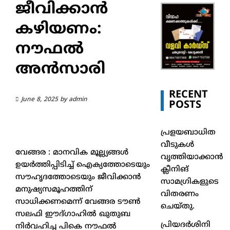
ജീവിക്കാൻ
കഴിയണം:
നൗഫൽ
അൻസാരി
RECENT
June 8, 2025
by
admin
POSTS
പ്രളയബാധിത
വീടുകൾ
വേങ്ങര : മാനവിക മൂല്ല്യങ്ങൾ
വൃത്തിയാക്കാൻ
ഉയർത്തിപ്പിടിച്ച് ഐക്യത്തോടെയും
ക്ലീനിങ്
സൗഹൃദത്തോടെയും ജീവിക്കാൻ
സാമഗ്രികളുടെ
മനുഷ്യസമൂഹത്തിന്
വിതരണം
സാധിക്കണമെന്ന് വേങ്ങര ടൗൺ
ചെയ്തു.
സലഫി ഈദ്ഗാഹിൽ ഖുതുബ
പ്രിയദർശിനി
നിർവഹിച്ച പികെ നൗഫൽ