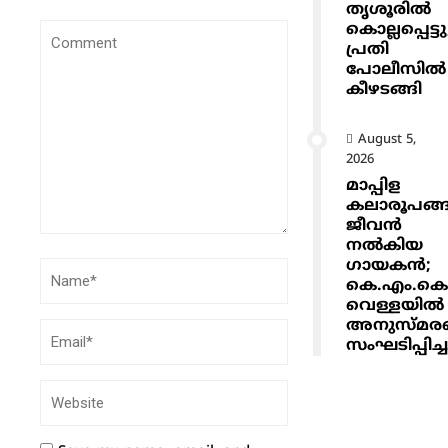
തൃശൂരിൽ
കൊല്ലപ്പെട്ടു
പ്രതി
പോലീസിൽ
കീഴടങ്ങി
August 5,
2026
മാപ്പിള
കലാരൂപങ്ങ
ജീവൻ
നൽകിയ
ഗായകൻ;
കെ.എം.ക
വെള്ളയിൽ
അനുസ്മര
സംഘടിപ്പിച്ച