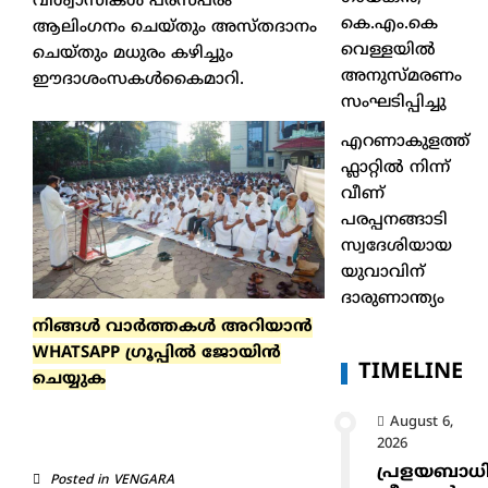
വിശ്വാസികൾ പരസ്പരം
കെ.എം.കെ
ആലിംഗനം ചെയ്തും അസ്തദാനം
വെള്ളയിൽ
ചെയ്തും മധുരം കഴിച്ചും
അനുസ്മരണം
ഈദാശംസകൾകൈമാറി.
സംഘടിപ്പിച്ചു
എറണാകുളത്ത്
ഫ്ലാറ്റിൽ നിന്ന്
വീണ്
പരപ്പനങ്ങാടി
സ്വദേശിയായ
യുവാവിന്
ദാരുണാന്ത്യം
നിങ്ങൾ വാർത്തകൾ അറിയാന്‍
WHATSAPP ഗ്രൂപ്പിൽ ജോയിൻ
TIMELINE
ചെയ്യുക
August 6,
2026
പ്രളയബാധ
Posted in
VENGARA