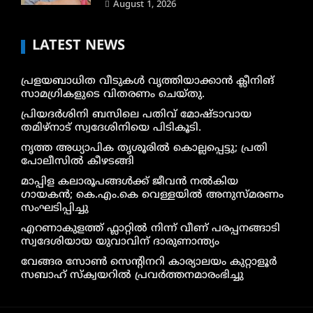
August 1, 2026
LATEST NEWS
പ്രളയബാധിത വീടുകൾ വൃത്തിയാക്കാൻ ക്ലീനിങ്
സാമഗ്രികളുടെ വിതരണം ചെയ്തു.
പ്രിയദർശിനി ബസിലെ പതിവ് മോഷ്ടാവായ
തമിഴ്നാട് സ്വദേശിനിയെ പിടികൂടി.
നൃത്ത അധ്യാപിക തൃശൂരിൽ കൊല്ലപ്പെട്ടു; പ്രതി
പോലീസിൽ കീഴടങ്ങി
മാപ്പിള കലാരൂപങ്ങൾക്ക് ജീവൻ നൽകിയ
ഗായകൻ; കെ.എം.കെ വെള്ളയിൽ അനുസ്മരണം
സംഘടിപ്പിച്ചു
എറണാകുളത്ത് ഫ്ലാറ്റിൽ നിന്ന് വീണ് പരപ്പനങ്ങാടി
സ്വദേശിയായ യുവാവിന് ദാരുണാന്ത്യം
വേങ്ങര സോൺ സെൻ്റിനറി കാര്യാലയം കുറ്റാളൂർ
സബാഹ് സ്ക്വയറിൽ പ്രവർത്തനമാരംഭിച്ചു