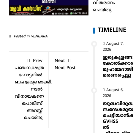
വിതരണം
ചെയ്തു.
TIMELINE
Posted in
VENGARA
August 7,
2026
ഇരുകുളങ്
Prev
Next
കോൽക്കാ
പഞ്ചനക്ഷത്ര
Next Post
മുഹമ്മദാജ
മരണപ്പെട്ടു
ഹോട്ടലില്‍
ബഹളമുണ്ടാക്കി;
നടന്‍
August 6,
2026
വിനായകനെ
യുദ്ധവിരുദ്
പൊലീസ്
സന്ദേശമുയ
അറസ്റ്റ്
ചെട്ടിയാ
ചെയ്തു
GVHSS
ൽ