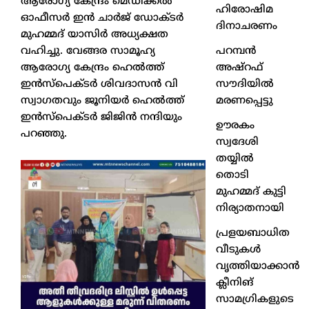
ആരോഗ്യ കേന്ദ്രം മെഡിക്കൽ
ഹിരോഷിമ
ഓഫീസർ ഇൻ ചാർജ് ഡോക്ടർ
ദിനാചരണം
മുഹമ്മദ് യാസിർ അധ്യക്ഷത
പറമ്പൻ
വഹിച്ചു. വേങ്ങര സാമൂഹ്യ
അഷ്‌റഫ്
ആരോഗ്യ കേന്ദ്രം ഹെൽത്ത്
സൗദിയിൽ
ഇൻസ്പെക്ടർ ശിവദാസൻ വി
മരണപ്പെട്ടു
സ്വാഗതവും ജൂനിയർ ഹെൽത്ത്
ഇൻസ്പെക്ടർ ജിജിൻ നന്ദിയും
ഊരകം
പറഞ്ഞു.
സ്വദേശി
തയ്യിൽ
തൊടി
മുഹമ്മദ് കുട്ടി
നിര്യാതനായി
പ്രളയബാധിത
വീടുകൾ
വൃത്തിയാക്കാൻ
ക്ലീനിങ്
സാമഗ്രികളുടെ