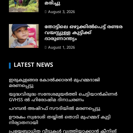
മരിച്ചു
August 3, 2026
തോട്ടിലെ ഒഴുക്കിൽപെട്ട് രണ്ടര
വയസ്സുള്ള കുട്ടിക്ക്
ദാരുണാന്ത്യം
August 1, 2026
LATEST NEWS
ഇരുകുളങ്ങര കോൽക്കാരൻ മുഹമ്മദാജി
മരണപ്പെട്ടു
യുദ്ധവിരുദ്ധ സന്ദേശമുയർത്തി ചെട്ടിയാൻകിണർ
GVHSS ൽ ഹിരോഷിമ ദിനാചരണം
പറമ്പൻ അഷ്‌റഫ് സൗദിയിൽ മരണപ്പെട്ടു
ഊരകം സ്വദേശി തയ്യിൽ തൊടി മുഹമ്മദ് കുട്ടി
നിര്യാതനായി
പ്രളയബാധിത വീടുകൾ വൃത്തിയാക്കാൻ ക്ലീനിങ്