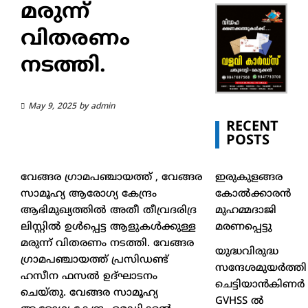
മരുന്ന്
വിതരണം
നടത്തി.
May 9, 2025
by
admin
RECENT
POSTS
ഇരുകുളങ്ങര
വേങ്ങര ഗ്രാമപഞ്ചായത്ത് , വേങ്ങര
കോൽക്കാരൻ
സാമൂഹ്യ ആരോഗ്യ കേന്ദ്രം
മുഹമ്മദാജി
ആഭിമുഖ്യത്തിൽ അതീ തീവ്രദരിദ്ര
മരണപ്പെട്ടു
ലിസ്റ്റിൽ ഉൾപ്പെട്ട ആളുകൾക്കുള്ള
മരുന്ന് വിതരണം നടത്തി. വേങ്ങര
യുദ്ധവിരുദ്ധ
ഗ്രാമപഞ്ചായത്ത് പ്രസിഡണ്ട്
സന്ദേശമുയർത്തി
ഹസീന ഫസൽ ഉദ്ഘാടനം
ചെട്ടിയാൻകിണർ
ചെയ്തു. വേങ്ങര സാമൂഹ്യ
GVHSS ൽ