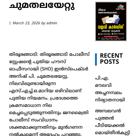
ചുമതലയേറ്റു
March 23, 2026
by
admin
തിരൂരങ്ങാടി: തിരൂരങ്ങാടി പോലീസ്
RECENT
POSTS
സ്റ്റേഷന്റെ പുതിയ ഹൗസ്
ഓഫീസറായി (SHO) ഇൻസ്പെക്ടർ
അനിഷ് പി. ചുമതലയേറ്റു.
പി.എ.
നിലവിലുണ്ടായിരുന്ന
മൗലവി
എസ്.എച്ച്.ഒ.മാറിയ ഒഴിവിലാണ്
അച്ചനമ്പലം
പുതിയ നിയമനം. ​പ്രദേശത്തെ
നിര്യാതനായി
ക്രമസമാധാന നില
അമ്പലവൻ
മെച്ചപ്പെടുത്തുന്നതിനും ജനമൈത്രി
പുത്തൻ
പോലീസ് സംവിധാനം
പീടിയേക്കൽ
ശക്തമാക്കുന്നതിനും മുൻഗണന
മൊയ്തീൻകുട്ടി
നൽകുമെന്ന് അദ്ദേഹം പറഞ്ഞു.