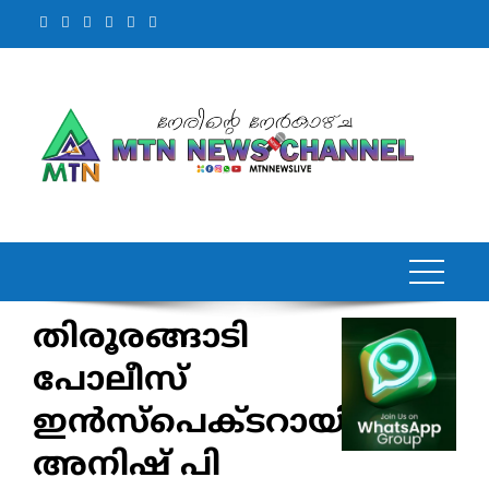
Skip
to
content
തിരൂരങ്ങാടി
പോലീസ്
ഇൻസ്പെക്ടറായി
അനിഷ് പി