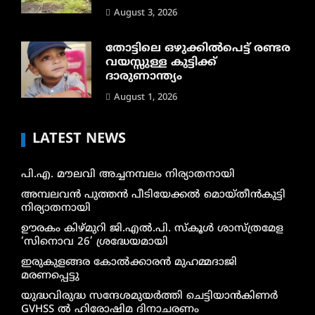
August 3, 2026
തോട്ടിലെ ഒഴുക്കിൽപെട്ട് രണ്ടര
വയസ്സുള്ള കുട്ടിക്ക്
ദാരുണാന്ത്യം
August 1, 2026
LATEST NEWS
പി.എ. മൗലവി അച്ചനമ്പലം നിര്യാതനായി
അമ്പലവൻ പുത്തൻ പീടിയേക്കൽ മൊയ്തീൻകുട്ടി
നിര്യാതനായി
ഊരകം കിഴ്മുറി ജി.എൽ.പി. സ്കൂൾ ശാസ്ത്രമേള
‘സിനൊവ 26’ ശ്രദ്ധേയമായി
ഇരുകുളങ്ങര കോൽക്കാരൻ മുഹമ്മദാജി
മരണപ്പെട്ടു
യുദ്ധവിരുദ്ധ സന്ദേശമുയർത്തി ചെട്ടിയാൻകിണർ
GVHSS ൽ ഹിരോഷിമ ദിനാചരണം