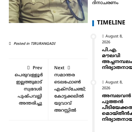
ദിനാചരണം
TIMELINE
August 8,
2026
Posted in
TIRURANGADI
പി.എ.
മൗലവി
അച്ചനമ്പല
നിര്യാതനാ
Prev
Next
പെരുവള്ളൂർ
സമാന്തര
ഇല്ലത്തുമാട്
ടെലഫോണ്‍
August 8,
2026
സ്വദേശി
എക്‌സ്‌ചേഞ്ച്;
അമ്പലവൻ
പുഷ്പവല്ലി
കോട്ടക്കലില്‍
പുത്തൻ
അന്തരിച്ചു
യുവാവ്
പീടിയേക്ക
അറസ്റ്റില്‍
മൊയ്തീൻകുട
നിര്യാതനാ