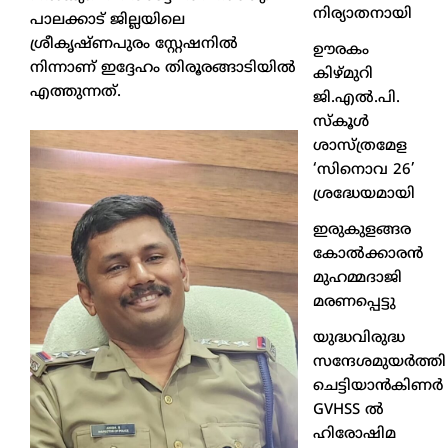
നിര്യാതനായി
പാലക്കാട് ജില്ലയിലെ
ശ്രീകൃഷ്ണപുരം സ്റ്റേഷനിൽ
ഊരകം
നിന്നാണ് ഇദ്ദേഹം തിരൂരങ്ങാടിയിൽ
കിഴ്മുറി
എത്തുന്നത്.
ജി.എൽ.പി.
സ്കൂൾ
ശാസ്ത്രമേള
‘സിനൊവ 26’
ശ്രദ്ധേയമായി
ഇരുകുളങ്ങര
കോൽക്കാരൻ
മുഹമ്മദാജി
മരണപ്പെട്ടു
യുദ്ധവിരുദ്ധ
സന്ദേശമുയർത്തി
ചെട്ടിയാൻകിണർ
GVHSS ൽ
ഹിരോഷിമ