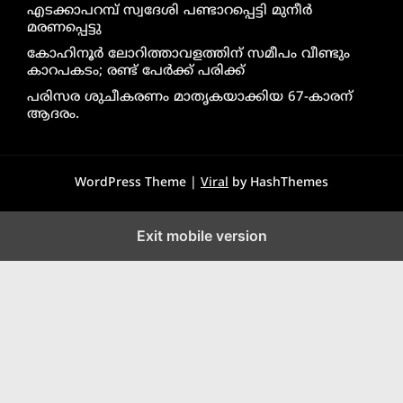
എടക്കാപറമ്പ് സ്വദേശി പണ്ടാറപ്പെട്ടി മുനീർ
മരണപ്പെട്ടു
കോഹിനൂർ ലോറിത്താവളത്തിന് സമീപം വീണ്ടും
കാറപകടം; രണ്ട് പേർക്ക് പരിക്ക്
പരിസര ശുചീകരണം മാതൃകയാക്കിയ 67-കാരന്
ആദരം.
WordPress Theme |
Viral
by HashThemes
Exit mobile version