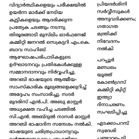
പ്രിയദർശിനി
വിദ്യാർത്ഥികളെയും പരീക്ഷയിൽ
സർവ്വീസുകൾ
ഉയർന്ന മാർക്ക് നേടിയ
അനുവദിക്കണം;
കുട്ടികളെയും ആദരിക്കുന്ന
ഗതാഗത
പ്രത്യേക ചടങ്ങും നടന്നു.
മന്ത്രിക്ക്
തിരൂരങ്ങാടി മുസ്‌ലിം ഓർഫനേജ്
നിവേദനം
കമ്മിറ്റി ജനറൽ സെക്രട്ടറി എം.കെ.
നൽകി
ബാവ സാഹിബ്
ആഘോഷപരിപാടികളുടെ
പറപ്പൂർ
ഉദ്ഘാടനവും പ്രതിഭകൾക്കുള്ള
മണ്ഡലം
സമ്മാനദാനവും നിർവ്വഹിച്ചു.
യൂത്ത്
അറബി ഭാഷയുടെ ആത്മീയ-
കോൺഗ്രസ്
സാംസ്കാരിക മൂല്യങ്ങളെക്കുറിച്ച്
കമ്മിറ്റി ക്വിറ്റ്
അദ്ദേഹം സംസാരിച്ചു. സദർ
ഇന്ത്യാ
മുദരിസ് എൻ.പി. അബു മാസ്റ്റർ
ദിനാചരണം
അധ്യക്ഷത വഹിച്ച ചടങ്ങിൽ
സംഘടിപ്പിച്ചു
സി.എൻ. അബ്ദുൽ നാസർ മാസ്റ്റർ
എടക്കാപറമ്പ്
അറബി ഭാഷാദിന സന്ദേശം നൽകി.
സ്വദേശി
ഭാഷയുടെ ചരിത്രപ്രാധാന്യവും
പണ്ടാറപ്പെട്ടി