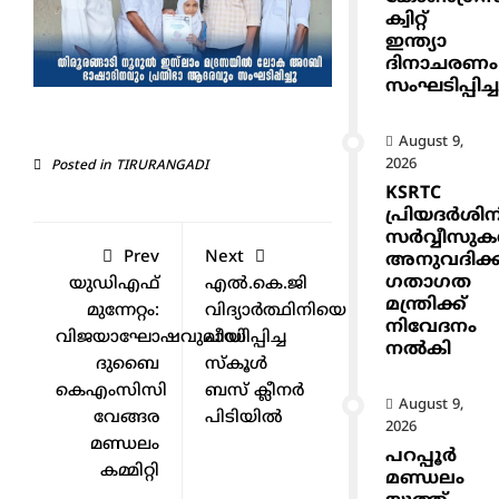
ക്വിറ്റ്
ഇന്ത്യാ
ദിനാചരണം
സംഘടിപ്പിച്ച
August 9,
2026
Posted in
TIRURANGADI
KSRTC
പ്രിയദർശിന
സർവ്വീസു
Prev
Next
അനുവദിക്
ഗതാഗത
യുഡിഎഫ്
എൽ.കെ.ജി
മന്ത്രിക്ക്
മുന്നേറ്റം:
വിദ്യാർത്ഥിനിയെ
നിവേദനം
വിജയാഘോഷവുമായി
പീഡിപ്പിച്ച
നൽകി
ദുബൈ
സ്കൂൾ
കെഎംസിസി
ബസ് ക്ലീനർ
August 9,
വേങ്ങര
പിടിയിൽ
2026
മണ്ഡലം
പറപ്പൂർ
കമ്മിറ്റി
മണ്ഡലം