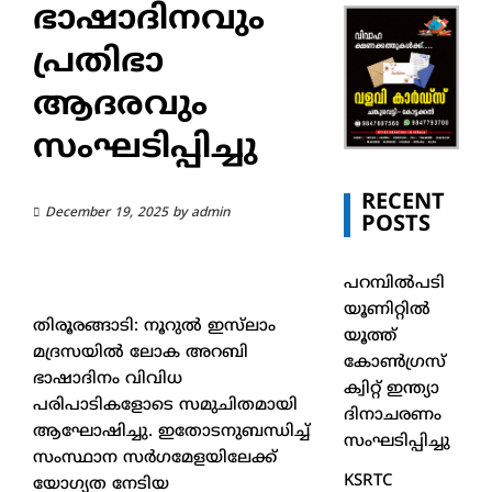
ഭാഷാദിനവും
പ്രതിഭാ
ആദരവും
സംഘടിപ്പിച്ചു
RECENT
December 19, 2025
by
admin
POSTS
പറമ്പിൽപടി
യൂണിറ്റിൽ
തിരൂരങ്ങാടി: നൂറുൽ ഇസ്‌ലാം
യൂത്ത്
മദ്രസയിൽ ലോക അറബി
കോൺഗ്രസ്
ഭാഷാദിനം വിവിധ
ക്വിറ്റ് ഇന്ത്യാ
പരിപാടികളോടെ സമുചിതമായി
ദിനാചരണം
ആഘോഷിച്ചു. ഇതോടനുബന്ധിച്ച്
സംഘടിപ്പിച്ചു
സംസ്ഥാന സർഗമേളയിലേക്ക്
KSRTC
യോഗ്യത നേടിയ