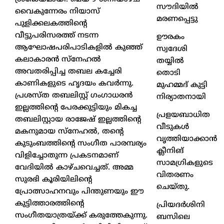
സൗദിയിൽ
വൈകുന്നേരം നിയാസ്
മരണപ്പെട്ടു
പുളിക്കലകത്തിന്റെ
വീട്ടുപരിസരത്ത് നടന്ന
ഊരകം
ആഘോഷപരിപാടികളിൽ കുഞ്ഞ്
സ്വദേശി
കലാകാരൻ സ്നേഹൽ
തയ്യിൽ
അവതരിപ്പിച്ച തബല കച്ചേരി
തൊടി
കാണികളുടെ ഹൃദയം കവർന്നു.
മുഹമ്മദ് കുട്ടി
പ്രശസ്ത തബലിസ്റ്റ് ഗംഗാധരൻ
നിര്യാതനായി
ഇല്ലത്തിന്റെ പേരക്കുട്ടിയും മികച്ച
പ്രളയബാധിത
തബലിസ്റ്റായ രാജേഷ് ഇല്ലത്തിന്റെ
വീടുകൾ
മകനുമായ സ്നേഹൽ, തന്റെ
വൃത്തിയാക്കാൻ
കുടുംബത്തിന്റെ സംഗീത പാരമ്പര്യം
ക്ലീനിങ്
വിളിച്ചോതുന്ന പ്രകടനമാണ്
സാമഗ്രികളുടെ
വേദിയിൽ കാഴ്ചവെച്ചത്. അമ്മ
വിതരണം
സുരഭി കൂരിയിലിന്റെ
ചെയ്തു.
പ്രോത്സാഹനവും പിന്തുണയും ഈ
കുട്ടിത്താരത്തിന്റെ
പ്രിയദർശിനി
സംഗീതയാത്രയ്ക്ക് കരുത്തേകുന്നു.
ബസിലെ