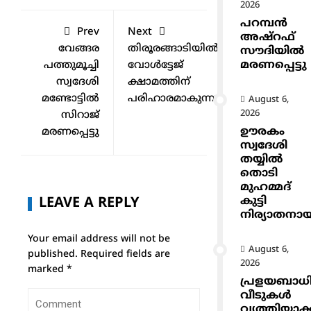
2026
പറമ്പൻ
Prev
Next
അഷ്‌റഫ്
വേങ്ങര
തിരൂരങ്ങാടിയിൽ
സൗദിയിൽ
മരണപ്പെട്ടു
പത്തുമൂച്ചി
വോൾട്ടേജ്
സ്വദേശി
ക്ഷാമത്തിന്
മണ്ടോട്ടിൽ
പരിഹാരമാകുന്നു.
August 6,
2026
സിറാജ്
ഊരകം
മരണപ്പെട്ടു
സ്വദേശി
തയ്യിൽ
തൊടി
മുഹമ്മദ്
കുട്ടി
LEAVE A REPLY
നിര്യാതനാ
Your email address will not be
August 6,
published.
Required fields are
2026
marked
*
പ്രളയബാധ
വീടുകൾ
വൃത്തിയാക