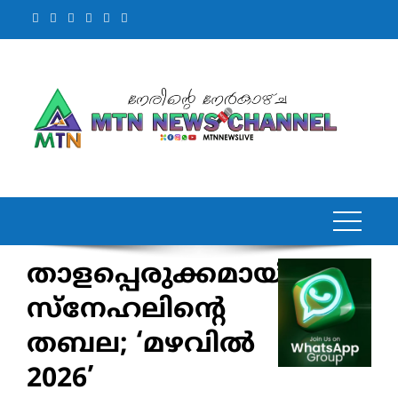
Skip
to
content
താളപ്പെരുക്കമായി
സ്നേഹലിന്റെ
തബല; ‘മഴവിൽ
2026’