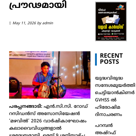
പ്രൗഢമായി
May 11, 2026
by
admin
RECENT
POSTS
യുദ്ധവിരുദ്ധ
സന്ദേശമുയർത്തി
ചെട്ടിയാൻകിണർ
GVHSS ൽ
പരപ്പനങ്ങാടി:
എൻ.സി.സി. റോഡ്
ഹിരോഷിമ
റസിഡൻസ് അസോസിയേഷൻ
ദിനാചരണം
‘മഴവിൽ’ 2026 വാർഷികാഘോഷം
പറമ്പൻ
കലാവൈവിധ്യങ്ങളാൽ
അഷ്‌റഫ്
ശ്രദ്ധേയമായി. മെയ് 9 ശനിയാഴ്ച