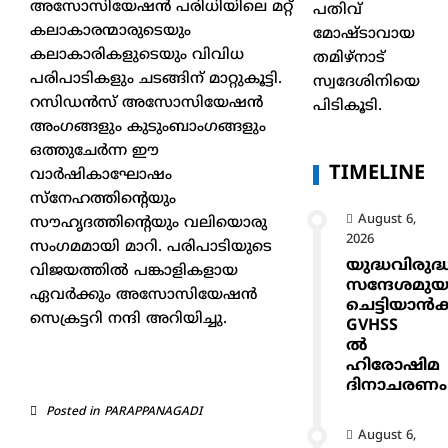
അസോസിയേഷൻ പരിധിയിലെ മറ്റ്
പതിവ്
കലാകാരന്മാരുടെയും
മോഷ്ടാവായ
കലാകാരികളുടെയും വിവിധ
തമിഴ്നാട്
പരിപാടികളും ചടങ്ങിന് മാറ്റുകൂട്ടി.
സ്വദേശിനിയെ
റസിഡൻസ് അസോസിയേഷൻ
പിടികൂടി.
അംഗങ്ങളും കുടുംബാംഗങ്ങളും
ഒത്തുചേർന്ന ഈ
TIMELINE
വാർഷികാഘോഷം
സ്നേഹത്തിന്റെയും
August 6,
സൗഹൃദത്തിന്റെയും വലിയൊരു
2026
സംഗമമായി മാറി. പരിപാടിയുടെ
യുദ്ധവിരുദ്
വിജയത്തിൽ പങ്കാളികളായ
സന്ദേശമുയ
ഏവർക്കും അസോസിയേഷൻ
ചെട്ടിയാ
സെക്രട്ടറി നന്ദി അറിയിച്ചു.
GVHSS
ൽ
ഹിരോഷിമ
ദിനാചരണം
Posted in
PARAPPANAGADI
August 6,