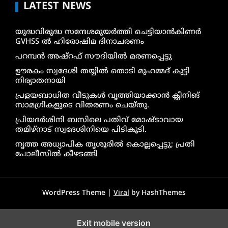
LATEST NEWS
യുദ്ധവിരുദ്ധ സന്ദേശമുയർത്തി ചെട്ടിയാൻകിണർ
GVHSS ൽ ഹിരോഷിമ ദിനാചരണം
പറമ്പൻ അഷ്‌റഫ് സൗദിയിൽ മരണപ്പെട്ടു
ഊരകം സ്വദേശി തയ്യിൽ തൊടി മുഹമ്മദ് കുട്ടി
നിര്യാതനായി
പ്രളയബാധിത വീടുകൾ വൃത്തിയാക്കാൻ ക്ലീനിങ്
സാമഗ്രികളുടെ വിതരണം ചെയ്തു.
പ്രിയദർശിനി ബസിലെ പതിവ് മോഷ്ടാവായ
തമിഴ്നാട് സ്വദേശിനിയെ പിടികൂടി.
നൃത്ത അധ്യാപിക തൃശൂരിൽ കൊല്ലപ്പെട്ടു; പ്രതി
പോലീസിൽ കീഴടങ്ങി
WordPress Theme |
Viral
by HashThemes
Exit mobile version