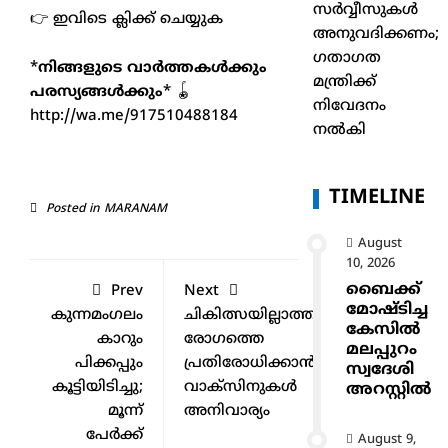
സർവ്വീസുകൾ
👉
ഇവിടെ ക്ലിക്ക് ചെയ്യുക
അനുവദിക്കണം;
ഗതാഗത
*
നിങ്ങളുടെ വാർത്തകൾക്കും
മന്ത്രിക്ക്
പരസ്യങ്ങൾക്കും
* 🪀
നിവേദനം
http://wa.me/917510488184
നൽകി
TIMELINE
Posted in
MARANAM
August
10, 2026
ബൈക്ക്
Prev
Next
മോഷ്ടിച്ച
കുന്നമംഗലം
ചികിത്സയില്ലാത്ത
കേസിൽ
കാറും
രോഗത്തെ
മലപ്പുറം
പിക്കപ്പും
പ്രതിരോധിക്കാന്‍
സ്വദേശി
കൂട്ടിയിടിച്ചു;
വാക്സിനുകള്‍
അറസ്റ്റിൽ
മൂന്ന്
അനിവാര്യം
പേർക്ക്
August 9,