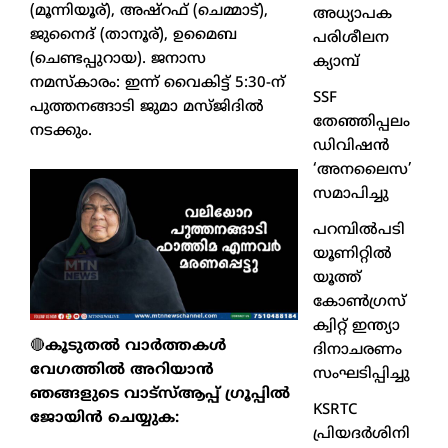
(മൂന്നിയൂര്), അഷ്റഫ് (ചെമ്മാട്),
അധ്യാപക
ജുനൈദ് (താനൂര്), ഉമൈബ
പരിശീലന
(ചെണ്ടപ്പുറായ). ജനാസ
ക്യാമ്പ്
നമസ്കാരം: ഇന്ന് വൈകിട്ട് 5:30-ന്
SSF
പുത്തനങ്ങാടി ജുമാ മസ്ജിദിൽ
തേഞ്ഞിപ്പലം
നടക്കും.
ഡിവിഷൻ
‘അനലൈസ’
സമാപിച്ചു
പറമ്പിൽപടി
യൂണിറ്റിൽ
യൂത്ത്
കോൺഗ്രസ്
ക്വിറ്റ് ഇന്ത്യാ
🔴
കൂടുതൽ വാർത്തകൾ
ദിനാചരണം
വേഗത്തിൽ അറിയാൻ
സംഘടിപ്പിച്ചു
ഞങ്ങളുടെ വാട്സ്ആപ്പ് ഗ്രൂപ്പിൽ
KSRTC
ജോയിൻ ചെയ്യുക:
പ്രിയദർശിനി