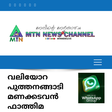
Skip
to
content
വലിയോറ
പുത്തനങ്ങാടി
മണക്കടവൻ
ഫാത്തിമ