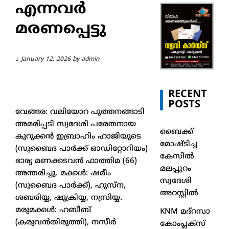
എന്നവർ
മരണപ്പെട്ടു
January 12, 2026
by
admin
RECENT
POSTS
വേങ്ങര: വലിയോറ പുത്തനങ്ങാടി
അമരിപ്പടി സ്വദേശി പരേതനായ
ബൈക്ക്
കുറുക്കൻ ഇബ്രാഹിം ഹാജിയുടെ
മോഷ്ടിച്ച
(സുബൈദ പാർക്ക് ഓഡിറ്റോറിയം)
കേസിൽ
ഭാര്യ മണക്കടവൻ ഫാത്തിമ (66)
മലപ്പുറം
അന്തരിച്ചു. മക്കൾ: ഷമീം
സ്വദേശി
(സുബൈദ പാർക്ക്), ഹുസ്‌ന,
അറസ്റ്റിൽ
ശബരിയ്യ, ഷുക്രിയ്യ, നസ്രിയ്യ.
മരുമക്കൾ: ഹബീബ്
KNM മദ്റസാ
(കരുവൻതിരുത്തി), നസീർ
കോംപ്ലക്സ്